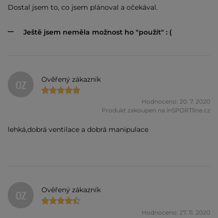
Dostal jsem to, co jsem plánoval a očekával.
Ještě jsem neměla možnost ho "použít" : (
Ověřený zákazník
OZ
Hodnoceno: 20. 7. 2020
Produkt zakoupen na inSPORTline.cz
lehká,dobrá ventilace a dobrá manipulace
Ověřený zákazník
OZ
Hodnoceno: 27. 11. 2020