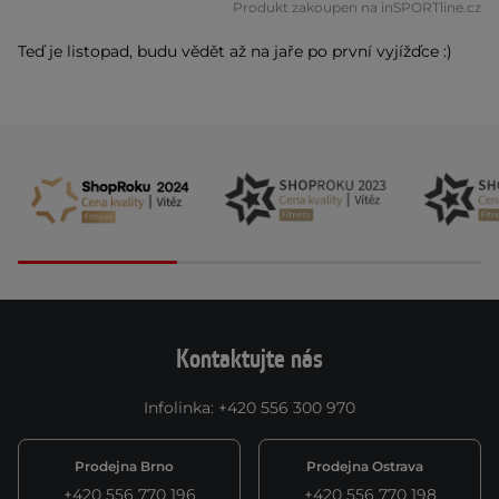
Produkt zakoupen na inSPORTline.cz
Teď je listopad, budu vědět až na jaře po první vyjížďce :)
Kontaktujte nás
Infolinka
:
+420 556 300 970
Prodejna Brno
Prodejna Ostrava
+420 556 770 196
+420 556 770 198