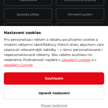
Způsoby platby
Věrnostní systém
Montáž a servis
Reklamace a záruka
Nastavení cookies
Pro personalizaci reklam a obsahu používáme cookies a
Půjčovna
Kariéra
mobilní reklamní identifikátory třetích stran, abychom vám
obchodní podmínky
ukazovali relevantnější nabídky – v rámci personalizované i
nepersonalizované reklamy. Bez vašeho souhlasu nic
nesbíráme. Podrobnosti najdete v
zásadách cookies
a v
zásadách Google
.
© 2026 SEVEN SPORT s.r.o Všechna práva vyhrazena
Podle zákona o evidenci tržeb je prodávající povinen vystavit
Souhlasím
kupujícímu účtenku.
Zároveň je povinen zaevidovat přijatou tržbu u správce daně online; v
případě technického výpadku pak nejpozději do 48 hodin.
Upravit nastavení
Ochrana osobních údajů
Nastavení cookies
Vnitřní oznamovací
systém
Prohlášení přístupnosti
Pouze nezbytné