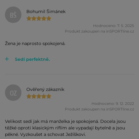
Bohumil Šimánek
BŠ
Hodnoceno: 7. 5. 2025
Produkt zakoupen na inSPORTline.cz
Žena je naprosto spokojená.
Sedí perfektně.
Ověřený zákazník
OZ
Hodnoceno: 9. 12. 2022
Produkt zakoupen na inSPORTline.cz
Velikost sedí jak má manželka je spokojená. Docela jsou
těžké oproti klasickým riflím ale vypadají bytelně a jsou
pěkné. Vyzkoušet a schovat Ježíškovi.