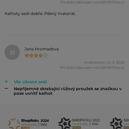
Produkt zakoupen na inSPORTline.cz
Kalhoty sedí dobře. Pěkný materiál.
Jana Hromadova
JH
Hodnoceno: 23. 9. 2025
Produkt zakoupen na inSPORTline.cz
Vše úžasné sedi
Nepříjemné skrabající růžový proužek se značkou v
pase uvnitř kalhot