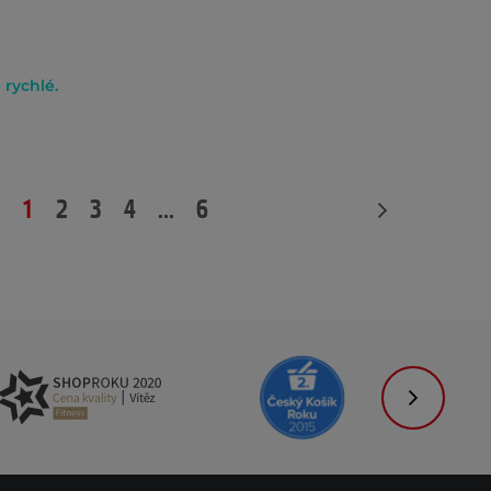
 rychlé.
1
2
3
4
...
6
Následujíc