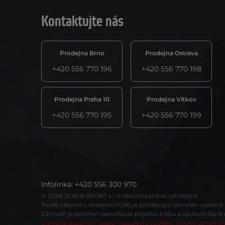
Kontaktujte nás
Prodejna Brno
Prodejna Ostrava
+420 556 770 196
+420 556 770 198
Prodejna Praha 10
Prodejna Vítkov
+420 556 770 195
+420 556 770 199
Infolinka
:
+420 556 300 970
© 2026 SEVEN SPORT s.r.o Všechna práva vyhrazena
Podle zákona o evidenci tržeb je prodávající povinen vystavi
Zároveň je povinen zaevidovat přijatou tržbu u správce daně
Ochrana osobních údajů
Nastavení cookies
Vnitřní oznamo