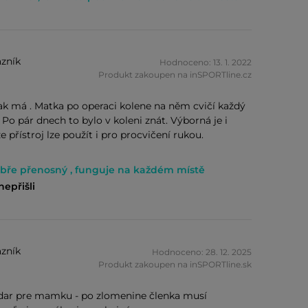
zník
Hodnoceno: 13. 1. 2022
Produkt zakoupen na inSPORTline.cz
ak má . Matka po operaci kolene na něm cvičí každý
 Po pár dnech to bylo v koleni znát. Výborná je i
 přístroj lze použít i pro procvičení rukou.
dobře přenosný , funguje na každém místě
epřišli
zník
Hodnoceno: 28. 12. 2025
Produkt zakoupen na inSPORTline.sk
dar pre mamku - po zlomenine členka musí