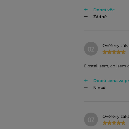
Dobrá věc
Žádné
Ověřený záka
OZ
Dostal jsem, co jsem 
Dobrá cena za p
Nincd
Ověřený záka
OZ