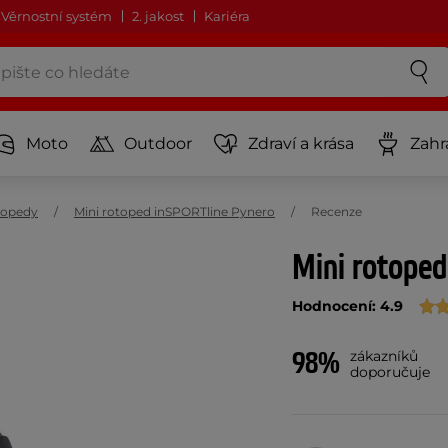
Věrnostní systém
2. jakost
Kariéra
Moto
Outdoor
Zdraví a krása
Zahr
topedy
Mini rotoped inSPORTline Pynero
Recenze
Mini rotope
Hodnocení: 4.9
98%
zákazníků
doporučuje