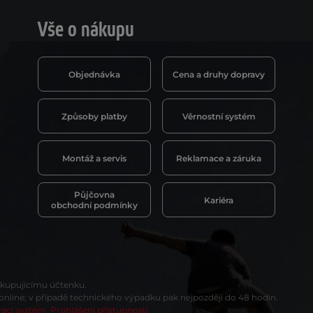
Vše o nákupu
Objednávka
Cena a druhy dopravy
Způsoby platby
Věrnostní systém
Montáž a servis
Reklamace a záruka
Půjčovna
Kariéra
obchodní podmínky
t kupujícímu účtenku.
 online; v případě technického výpadku pak nejpozději do 48 hodin.
vací systém
Prohlášení přístupnosti