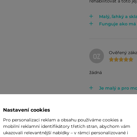
rehabilitovať a toto j
Malý, ľahký a sk
Funguje ako má
Ověřený záka
OZ
žádná
Je malý a pro mo
Nastavení cookies
Ověřený záka
OZ
Pro personalizaci reklam a obsahu používáme cookies a
mobilní reklamní identifikátory třetích stran, abychom vám
ukazovali relevantnější nabídky – v rámci personalizované i
Doporučuji