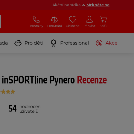
Akční nabídka 🔥
Mrkněte se
Kontakty
Porovnání
Oblíbené
Přihlásit
Košík
ada
Pro děti
Professional
Akce
d inSPORTline Pynero
Recenze
54
hodnocení
uživatelů