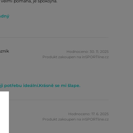
ej veľmi pomáha, je spokojná.
ladný
zník
Hodnoceno: 30. 11. 2025
Produkt zakoupen na inSPORTline.cz
ji potřebu ideální.Krásně se mi šlape.
zník
Hodnoceno: 17. 6. 2025
Produkt zakoupen na inSPORTline.cz