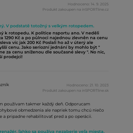
Hodnoceno: 14. 9. 2025
Produkt zakoupen na inSPORTline.cz
ný. V podstatě totožný s velkým rotopedem.
ý k rotopedu. K politice nsportu ano. V neděli
a 1290 Kč a po půlnoci najednou zlevněn na cenu
leva víc jak 200 Kč Poslali ho až v úterý ale
šší cenu. Jako seriozní jednání by mohlo být "
me za cenu sníženou dle současné slevy ". No nic,
í prodejci!
zník
Hodnoceno: 21. 10. 2023
Produkt zakoupen na inSPORTline.sk
om používam takmer každý deň. Odporucam
pohybové obmedzenia ale napriek tomu chcú niečo
e a pripadne rehabilitovať pred a po operácii.
trenažér, ľahko sa používa nezaberie veľa miesta.