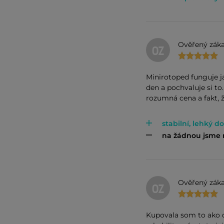
Ověřený záka
OZ
Minirotoped funguje j
den a pochvaluje si to.
rozumná cena a fakt, že
stabilní, lehký 
na žádnou jsme n
Ověřený záka
OZ
Kupovala som to ako 