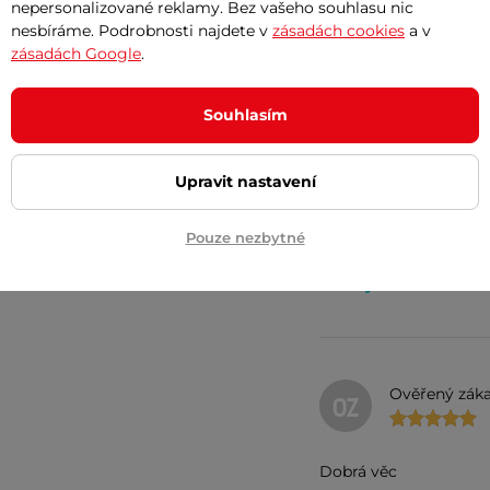
nepersonalizované reklamy. Bez vašeho souhlasu nic
nesbíráme. Podrobnosti najdete v
zásadách cookies
a v
zásadách Google
.
Cvičení ze židle
Souhlasím
Ověřený záka
OZ
Upravit nastavení
Oplatilo sa kúpiť-oza
Pouze nezbytné
Výborná rehabil
Ověřený záka
OZ
Dobrá věc