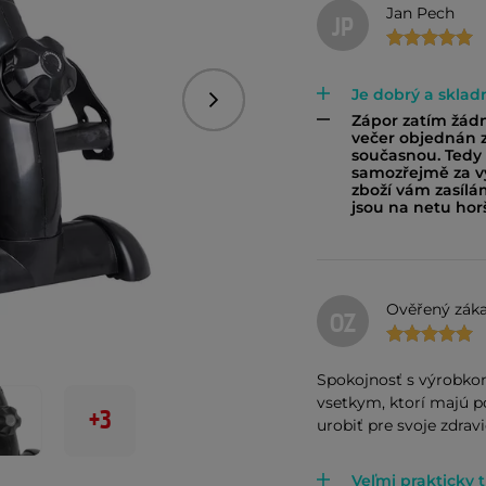
Jan Pech
JP
Je dobrý a sklad
Následující
Zápor zatím žádn
večer objednán z
současnou. Tedy s
samozřejmě za vy
zboží vám zasílá
jsou na netu horš
Ověřený záka
OZ
Spokojnosť s výrobk
vsetkym, ktorí majú 
+3
urobiť pre svoje zdravi
Veľmi prakticky 