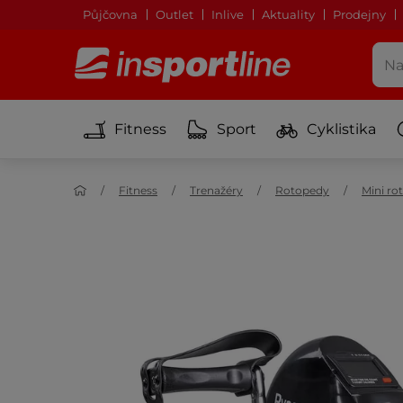
Půjčovna
Outlet
Inlive
Aktuality
Prodejny
Fitness
Sport
Cyklistika
Fitness
Trenažéry
Rotopedy
Mini ro