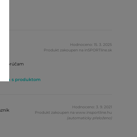
zník
Hodnoceno: 15. 3. 2025
Produkt zakoupen na inSPORTline.sk
j odporúčam
itácia s produktom
Hodnoceno: 3. 9. 2021
zník
Produkt zakoupen na www.insportline.hu
(automaticky přeloženo)