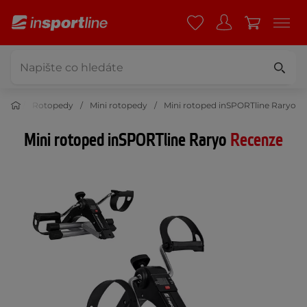
žéry
Rotopedy
Mini rotopedy
Mini rotoped inSPORTline Raryo
Mini rotoped inSPORTline Raryo
Recenze