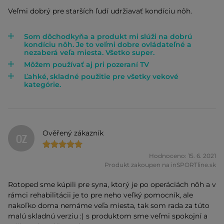
Veľmi dobrý pre starších ľudí udržiavať kondíciu nôh.
Som dôchodkyňa a produkt mi slúži na dobrú
kondíciu nôh. Je to veľmi dobre ovládateľné a
nezaberá veľa miesta. Všetko super.
Môžem používať aj pri pozeraní TV
Ľahké, skladné použitie pre všetky vekové
kategórie.
Ověřený zákazník
OZ
Hodnoceno: 15. 6. 2021
Produkt zakoupen na inSPORTline.sk
Rotoped sme kúpili pre syna, ktorý je po operáciách nôh a v
rámci rehabilitácii je to pre neho veľký pomocník, ale
nakoľko doma nemáme veľa miesta, tak som rada za túto
malú skladnú verziu :) s produktom sme veľmi spokojní a