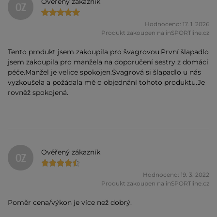
Ověřený zákazník
OZ
Hodnoceno: 17. 1. 2026
Produkt zakoupen na inSPORTline.cz
Tento produkt jsem zakoupila pro švagrovou.První šlapadlo
jsem zakoupila pro manžela na doporučení sestry z domácí
péče.Manžel je velice spokojen.Švagrová si šlapadlo u nás
vyzkoušela a požádala mě o objednání tohoto produktu.Je
rovněž spokojená.
Ověřený zákazník
OZ
Hodnoceno: 19. 3. 2022
Produkt zakoupen na inSPORTline.cz
Poměr cena/výkon je více než dobrý.