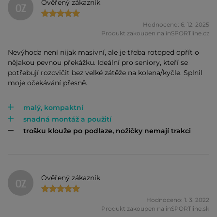
Ověřený zákazník
OZ
Hodnoceno: 6. 12. 2025
Produkt zakoupen na inSPORTline.cz
Nevýhoda není nijak masivní, ale je třeba rotoped opřít o
nějakou pevnou překážku. Ideální pro seniory, kteří se
potřebují rozcvičit bez velké zátěže na kolena/kyčle. Splnil
moje očekávání přesně.
malý, kompaktní
snadná montáž a použití
trošku klouže po podlaze, nožičky nemají trakci
Ověřený zákazník
OZ
Hodnoceno: 1. 3. 2022
Produkt zakoupen na inSPORTline.sk