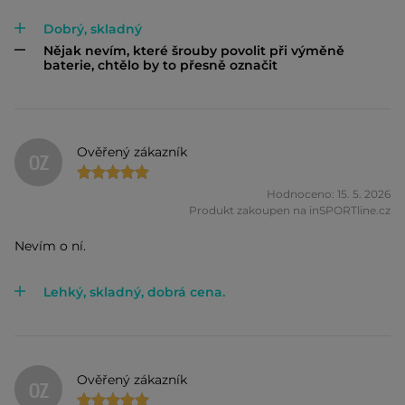
Dobrý, skladný
Nějak nevím, které šrouby povolit při výměně
baterie, chtělo by to přesně označit
Ověřený zákazník
OZ
Hodnoceno: 15. 5. 2026
Produkt zakoupen na inSPORTline.cz
Nevím o ní.
Lehký, skladný, dobrá cena.
Ověřený zákazník
OZ