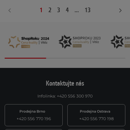
1
2
3
4
...
13
Kontaktujte nás
Infolinka
:
+420 556 300 970
Prodejna Brno
Prodejna Ostrava
+420 556 770 196
+420 556 770 198