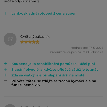
určite odporúčame :)
Ľahký, skladný rotoped :) cena super
Ověřený zákazník
OZ
Hodnoceno: 17. 5. 2026
Produkt zakoupen na inSPORTline.cz
Koupeno jako rehabilitační pomůcka - účel plní
Šlapání plynulé, a když se přidává zátěž je to znát
Zdá se vratký, ale při šlapání drží na místě
Při větší zátěži se zdá,že se trochu kymácí, ale na
funkci nemá vliv