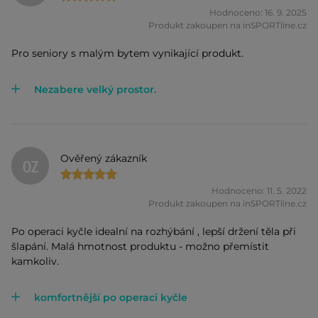
Hodnoceno: 16. 9. 2025
Produkt zakoupen na inSPORTline.cz
Pro seniory s malým bytem vynikající produkt.
Nezabere velký prostor.
Ověřený zákazník
OZ
Hodnoceno: 11. 5. 2022
Produkt zakoupen na inSPORTline.cz
Po operaci kyčle idealní na rozhýbání , lepší držení těla při
šlapání. Malá hmotnost produktu - možno přemístit
kamkoliv.
komfortnější po operaci kyčle