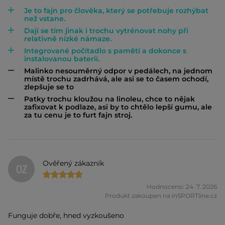
Je to fajn pro člověka, který se potřebuje rozhýbat
než vstane.
Dají se tím jinak i trochu vytrénovat nohy při
relativně nízké námaze.
Integrované počítadlo s pamětí a dokonce s
instalovanou baterií.
Malinko nesouměrný odpor v pedálech, na jednom
místě trochu zadrhává, ale asi se to časem ochodí,
zlepšuje se to
Patky trochu kloužou na linoleu, chce to nějak
zafixovat k podlaze, asi by to chtělo lepší gumu, ale
za tu cenu je to furt fajn stroj.
Ověřený zákazník
OZ
Hodnoceno: 24. 7. 2026
Produkt zakoupen na inSPORTline.cz
Funguje dobře, hned vyzkoušeno