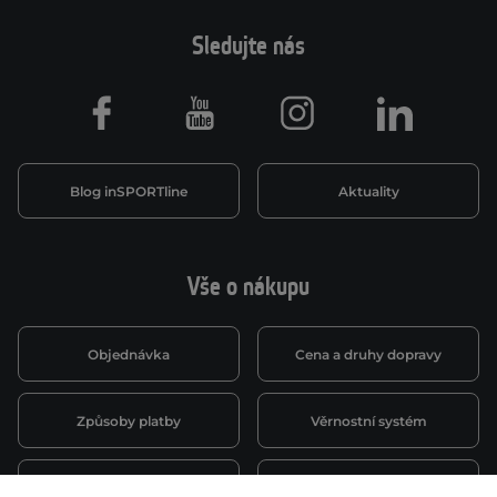
Sledujte nás
Facebook
Youtube
Instagram
LinkedIn
Blog inSPORTline
Aktuality
Vše o nákupu
Objednávka
Cena a druhy dopravy
Způsoby platby
Věrnostní systém
Montáž a servis
Reklamace a záruka