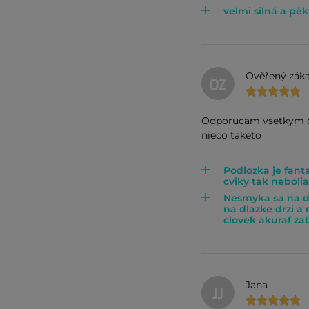
velmi silná a p
Ověřený záka
OZ
Odporucam vsetkym co
nieco taketo
Podlozka je fant
cviky tak neboli
Nesmyka sa na dla
na dlazke drzi a
clovek akuraf zab
Jana
JJ