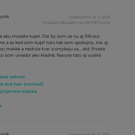
zník
Hodnoceno: 16. 3. 2025
Produkt zakoupen na inSPORTline.sk
a aku mozete kupit. Dal by som za nu aj 100 eur.
e a az ked som kupil tuto tak som spokojny. Ine, aj
oc makke a nedrzia tvar a smykaju sa… atd. Proste
co som uviedol ako kladné. Navyse tato aj vyzera
iete zohnat
e drzi tvar (rovnosť)
 prijemne makka
a
zník
Hodnoceno: 15. 3. 2024