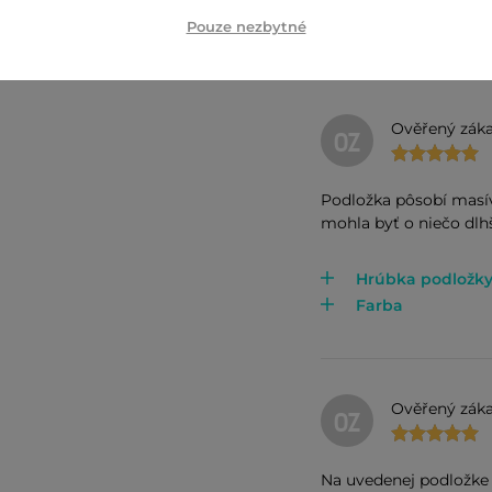
Pouze nezbytné
Ověřený záka
OZ
Podložka pôsobí masív
mohla byť o niečo dlhš
Hrúbka podložk
Farba
Ověřený záka
OZ
Na uvedenej podložke s