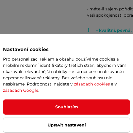
- máte-li zájem pořídi
Vaší spokojenosti opra
- kvalitní, pevná
- drží tvar
- příjemně voní :)
Nastavení cookies
- hezký design i 
- oka k zavěšení
Pro personalizaci reklam a obsahu používáme cookies a
mobilní reklamní identifikátory třetích stran, abychom vám
- popruh pro pře
ukazovali relevantnější nabídky – v rámci personalizované i
nepersonalizované reklamy. Bez vašeho souhlasu nic
nesbíráme. Podrobnosti najdete v
zásadách cookies
a v
zásadách Google
.
Ověřený záka
OZ
Souhlasím
Slouží jak má. Do nyn
potřeboval jsem něco 
Upravit nastavení
malinko měkčí, ale i t
Vyhovuje mi i rozměr.