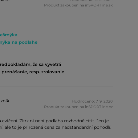
Produkt zakoupen na inSPORTline.sk
nešmýka
mýka na podlahe
predpokladám, že sa vyvetrá
renášanie, resp. zrolovanie
zník
Hodnoceno: 7. 9. 2020
Produkt zakoupen na inSPORTline.cz
 cvičení. Zkrz ni není podlaha rozhodně cítit. Jen je
ní, ale to je přirozená cena za nadstandardní pohodlí.