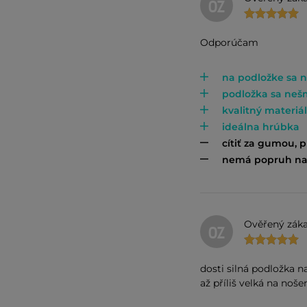
OZ
Odporúčam
na podložke sa 
podložka sa neš
kvalitný materiál
ideálna hrúbka
cítiť za gumou, 
nemá popruh na p
Ověřený záka
OZ
dosti silná podložka na
až příliš velká na noše