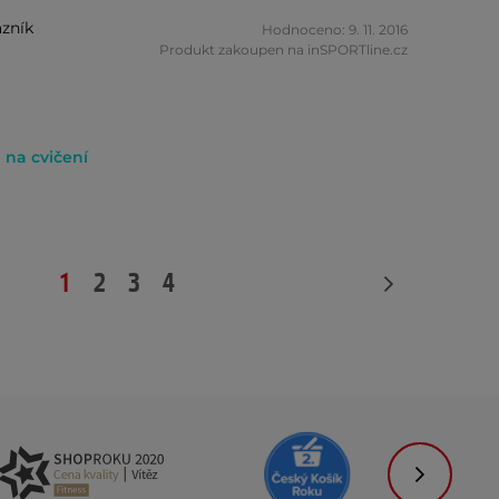
zník
Hodnoceno: 9. 11. 2016
Produkt zakoupen na inSPORTline.cz
 na cvičení
1
2
3
4
Následujíc