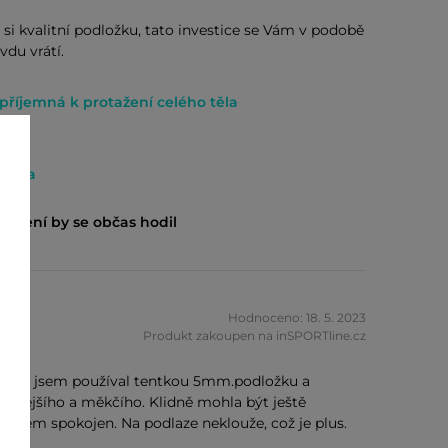
t si kvalitní podložku, tato investice se Vám v podobě
vdu vrátí.
, příjemná k protažení celého těla
barva
nášení by se občas hodil
zník
Hodnoceno: 18. 5. 2023
Produkt zakoupen na inSPORTline.cz
ějška jsem používal tentkou 5mm.podložku a
silnějšího a měkčího. Klidně mohla být ještě
ak jsem spokojen. Na podlaze neklouže, což je plus.