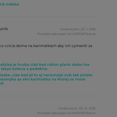
ěkně měkká
zník
Hodnoceno: 20. 1. 2016
Produkt zakoupen na inSPORTline.sk
 cvicia doma na karimatkach aby ich vymenili za
asticka je hruba cizd ked robim plank alebo ine
a lakye kolena a podobne.
zke...cize ked jd to aj narocnejsi cvik tak proste
 nesmyka sa ako karimatka na ktorej sa moze
it
Hodnoceno: 30. 12. 2015
Produkt zakoupen na inSPORTline.cz