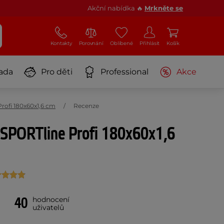
Akční nabídka 🔥
Mrkněte se
Kontakty
Porovnání
Oblíbené
Přihlásit
Košík
ada
Pro děti
Professional
Akce
rofi 180x60x1,6 cm
Recenze
nSPORTline Profi 180x60x1,6
40
hodnocení
uživatelů