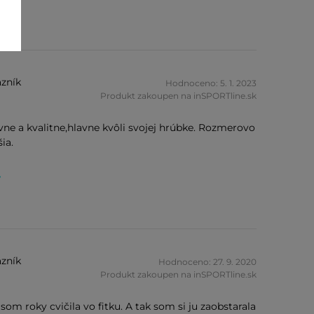
zník
Hodnoceno: 5. 1. 2023
Produkt zakoupen na inSPORTline.sk
ne a kvalitne,hlavne kvôli svojej hrúbke. Rozmerovo
ia.
y
zník
Hodnoceno: 27. 9. 2020
Produkt zakoupen na inSPORTline.sk
om roky cvičila vo fitku. A tak som si ju zaobstarala