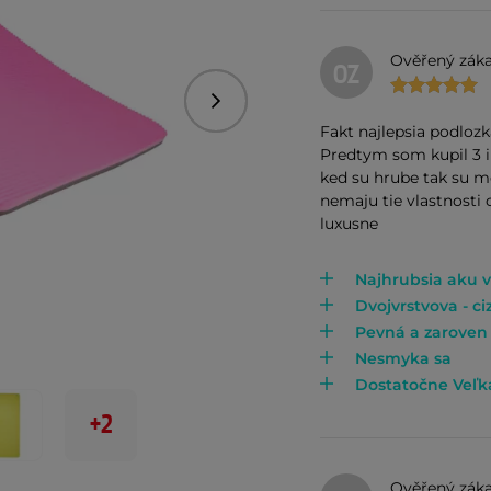
Ověřený záka
OZ
Následující
Fakt najlepsia podlozk
Predtym som kupil 3 in
ked su hrube tak su m
nemaju tie vlastnosti 
luxusne
Najhrubsia aku v
Dvojvrstvova - ciz
Pevná a zaroven
Nesmyka sa
Dostatočne Veľk
+2
Ověřený záka