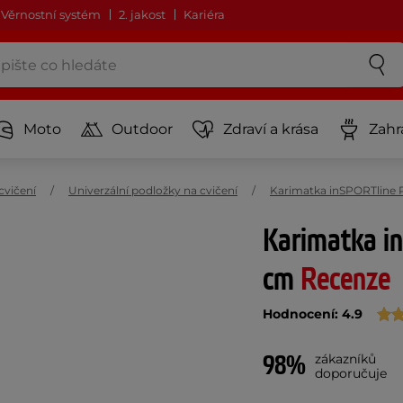
Věrnostní systém
2. jakost
Kariéra
Moto
Outdoor
Zdraví a krása
Zahr
cvičení
Univerzální podložky na cvičení
Karimatka inSPORTline P
Karimatka i
cm
Recenze
Hodnocení: 4.9
98%
zákazníků
doporučuje