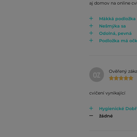
aj domov na online cvi
Mäkká podložka
Nešmýka sa
Odolná, pevná
Podložka má očk
Ověřený záka
OZ
cvičení vynikající
Hygienické Dobř
žádné