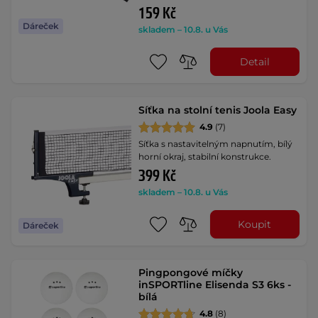
159 Kč
Dáreček
skladem – 10.8. u Vás
Detail
Síťka na stolní tenis Joola Easy
4.9
(7)
Síťka s nastavitelným napnutím, bílý
horní okraj, stabilní konstrukce.
399 Kč
skladem – 10.8. u Vás
Koupit
Dáreček
Pingpongové míčky
inSPORTline Elisenda S3 6ks -
bílá
4.8
(8)