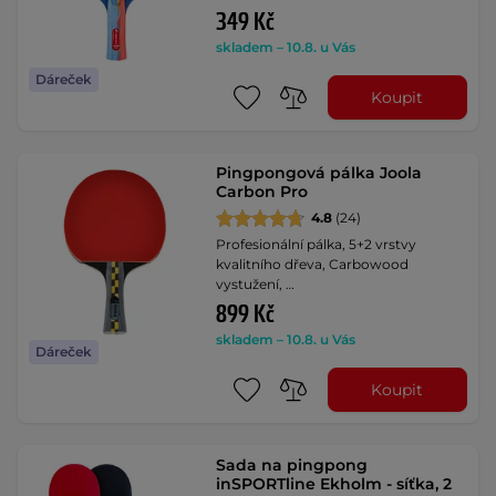
349 Kč
skladem – 10.8. u Vás
Dáreček
Koupit
Pingpongová pálka Joola
Carbon Pro
4.8
(24)
Profesionální pálka, 5+2 vrstvy
kvalitního dřeva, Carbowood
vystužení, …
899 Kč
skladem – 10.8. u Vás
Dáreček
Koupit
Sada na pingpong
inSPORTline Ekholm - síťka, 2