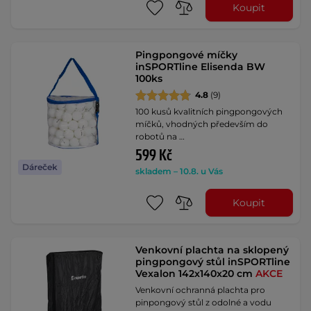
Koupit
Pingpongové míčky
inSPORTline Elisenda BW
100ks
4.8
(9)
100 kusů kvalitních pingpongových
míčků, vhodných především do
robotů na …
599 Kč
Dáreček
skladem – 10.8. u Vás
Koupit
Venkovní plachta na sklopený
pingpongový stůl inSPORTline
Vexalon 142x140x20 cm
AKCE
Venkovní ochranná plachta pro
pinpongový stůl z odolné a vodu