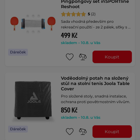
Pingpongový set inSPORTline
Reshoot
5
(2)
Sada vhodná především pro
rekreační použití - ze 2 pálek, síťky s …
499 Kč
skladem – 10.8. u Vás
Dáreček
Koupit
Voděodolný potah na složený
stůl na stolní tenis Joola Table
Cover
Pro složené stoly, snadná instalace,
ochrana proti povětrnostním vlivům.
850 Kč
skladem – 10.8. u Vás
Dáreček
Koupit