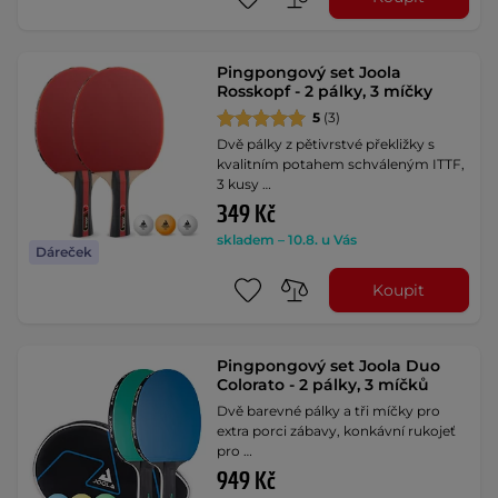
Pingpongový set Joola
Rosskopf - 2 pálky, 3 míčky
5
(3)
Dvě pálky z pětivrstvé překližky s
kvalitním potahem schváleným ITTF,
3 kusy …
349 Kč
skladem – 10.8. u Vás
Dáreček
Koupit
Pingpongový set Joola Duo
Colorato - 2 pálky, 3 míčků
Dvě barevné pálky a tři míčky pro
extra porci zábavy, konkávní rukojeť
pro …
949 Kč