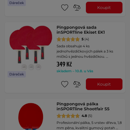
Dáreček
Koupit
Pingpongová sada
inSPORTline Ekiset EK1
5
(4)
Sada obsahuje 4 ks
jednohvězdičkových pálek a 3 ks
míčků s jednou hvězdičkou. …
349 Kč
skladem – 10.8. u Vás
Dáreček
Koupit
Pingpongová pálka
inSPORTline Shootfair S5
4.8
(5)
Profesionální pálka, 5 vrstev dřeva, 1,8
mm pěna, kvalitní gumový potah …