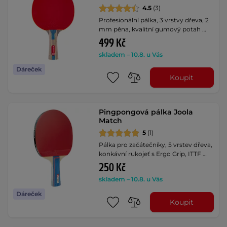
4.5
(3)
Profesionální pálka, 3 vrstvy dřeva, 2
mm pěna, kvalitní gumový potah …
499 Kč
skladem – 10.8. u Vás
Dáreček
Koupit
Pingpongová pálka Joola
Match
5
(1)
Pálka pro začátečníky, 5 vrstev dřeva,
konkávní rukojeť s Ergo Grip, ITTF …
250 Kč
skladem – 10.8. u Vás
Dáreček
Koupit