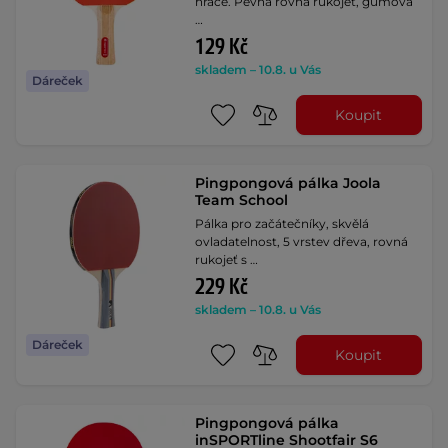
hráče. Pevná rovná rukojeť, gumová
…
129 Kč
skladem – 10.8. u Vás
Dáreček
Koupit
Pingpongová pálka Joola
Team School
Pálka pro začátečníky, skvělá
ovladatelnost, 5 vrstev dřeva, rovná
rukojeť s …
229 Kč
skladem – 10.8. u Vás
Dáreček
Koupit
Pingpongová pálka
inSPORTline Shootfair S6