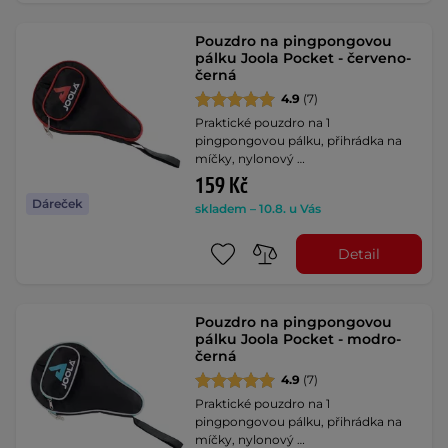
Pouzdro na pingpongovou
pálku Joola Pocket - červeno-
černá
4.9
(7)
Praktické pouzdro na 1
pingpongovou pálku, přihrádka na
míčky, nylonový …
159 Kč
Dáreček
skladem – 10.8. u Vás
Detail
Pouzdro na pingpongovou
pálku Joola Pocket - modro-
černá
4.9
(7)
Praktické pouzdro na 1
pingpongovou pálku, přihrádka na
míčky, nylonový …