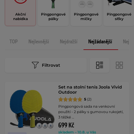
Akční
Pingpongové
Pingpongové
Pingpongové
nabídka
pálky
míčky
síťky
TOP
Nejlevnější
Nejdražší
Nejžádanější
Nejno
Filtrovat
Set na stolní tenis Joola Vivid
Outdoor
5
(2)
Pingpongová sada na venkovní
použití - 2 pálky s gumovou rukojetí,
3 těžké …
699 Kč
skladem – 10.8. u Vás