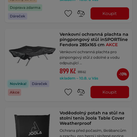
Doprava zdarma
Koupit
Dáreček
Venkovní ochranná plachta na
pingpongový stůl inSPORTline
Fendora 285x165 cm
AKCE
Venkovní ochranná plachta pro
pinpongový stůl z odolné a vodu
odpuzující …
899 Kč
999 Kč
-10%
skladem – 10.8. u Vás
Novinka!
Dáreček
Koupit
Akce
Voděodolný potah na stůl na
stolní tenis Joola Table Cover
Weatherproof
Ochrana před počasím, škrábancům
a prachu, pro herní i složené pozice