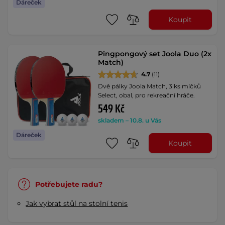
Dáreček
Koupit
Pingpongový set Joola Duo (2x
Match)
4.7
(11)
Dvě pálky Joola Match, 3 ks míčků
Select, obal, pro rekreační hráče.
549 Kč
skladem – 10.8. u Vás
Dáreček
Koupit
Potřebujete radu?
Jak vybrat stůl na stolní tenis