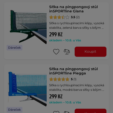
Síťka na pingpongový stůl
inSPORTline Glana
3.5
(2)
Síťka s rychloupínacími klipy, vysoká
stabilita, zelená barva síťky s bílým …
299 Kč
skladem – 10.8. u Vás
Dáreček
Koupit
Síťka na pingpongový stůl
inSPORTline Piegga
5
(1)
Síťka s rychloupínacími klipy, vysoká
stabilita, modrá barva síťky s bílým …
299 Kč
skladem – 10.8. u Vás
Dáreček