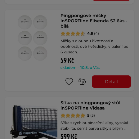
Pingpongové míčky
inSPORTline Elisenda S2 6ks -
bílá
4.6
(4)
Míčky s dlouhou životností a
odolností, dvě hvězdičky, v balení po
6 kusech. …
59 Kč
skladem – 10.8. u Vás
Detail
Síťka na pingpongový stůl
inSPORTline Vidasa
5
(3)
Síťka s rychloupínacími klipy, vysoká
stabilita, černá barva síťky s bílým …
599 Kč