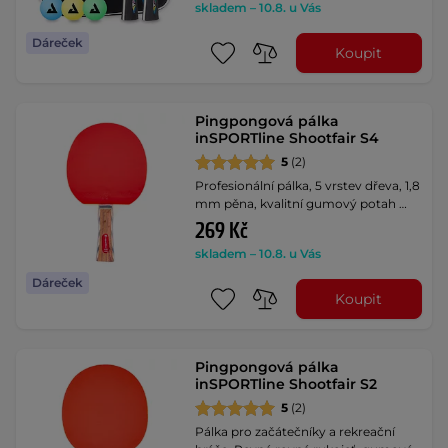
skladem – 10.8. u Vás
Dáreček
Koupit
Pingpongová pálka
inSPORTline Shootfair S4
5
(2)
Profesionální pálka, 5 vrstev dřeva, 1,8
mm pěna, kvalitní gumový potah …
269 Kč
skladem – 10.8. u Vás
Dáreček
Koupit
Pingpongová pálka
inSPORTline Shootfair S2
5
(2)
Pálka pro začátečníky a rekreační