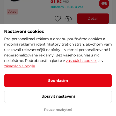
81 Kč
99 Kč
-18%
skladem – 10.8. u Vás
Akce
Detail
Nastavení cookies
Náhradní desky ke stolu
Pro personalizaci reklam a obsahu používáme cookies a
inSPORTline OUTDOOR 1000
mobilní reklamní identifikátory třetích stran, abychom vám
2ks
ukazovali relevantnější nabídky – v rámci personalizované i
5
(1)
nepersonalizované reklamy. Bez vašeho souhlasu nic
Náhradní deska pro stůl inSPORTline
nesbíráme. Podrobnosti najdete v
zásadách cookies
a v
OUTDOOR 1000. Dá se použít i
zásadách Google
.
samostatně bez …
5 499 Kč
Splátky za 0%
na cestě – 18.9.2026
Souhlasím
Dáreček
Detail
Upravit nastavení
Náhradní desky pro stůl
Pouze nezbytné
inSPORTline OUTDOOR 100 2ks