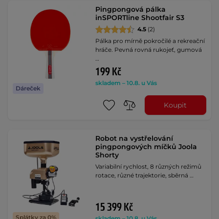
Pingpongová pálka
inSPORTline Shootfair S3
4.5
(2)
Pálka pro mírně pokročilé a rekreační
hráče. Pevná rovná rukojeť, gumová
…
199 Kč
skladem – 10.8. u Vás
Dáreček
Koupit
Robot na vystřelování
pingpongových míčků Joola
Shorty
Variabilní rychlost, 8 různých režimů
rotace, různé trajektorie, sběrná …
15 399 Kč
Splátky za 0%
skladem – 10.8. u Vás