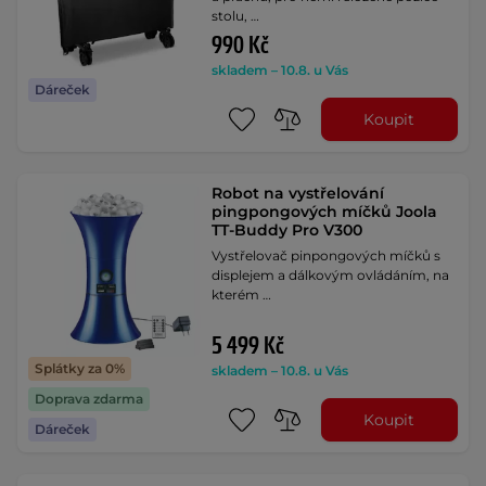
stolu, …
990 Kč
skladem – 10.8. u Vás
Dáreček
Koupit
Robot na vystřelování
pingpongových míčků Joola
TT-Buddy Pro V300
Vystřelovač pinpongových míčků s
displejem a dálkovým ovládáním, na
kterém …
5 499 Kč
Splátky za 0%
skladem – 10.8. u Vás
Doprava zdarma
Koupit
Dáreček