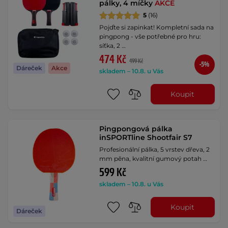
pálky, 4 míčky
AKCE
5
(16)
Pojďte si zapinkat! Kompletní sada na
pingpong - vše potřebné pro hru:
síťka, 2 …
474 Kč
499 Kč
-5%
Dáreček
Akce
skladem – 10.8. u Vás
Koupit
Pingpongová pálka
inSPORTline Shootfair S7
Profesionální pálka, 5 vrstev dřeva, 2
mm pěna, kvalitní gumový potah …
599 Kč
skladem – 10.8. u Vás
Koupit
Dáreček