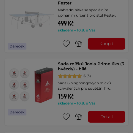
Fester
Náhradní síťka se speciálním
upínáním určená pro stůl Fester.
499 Kč
skladem – 10.8. u Vás
Koupit
Dáreček
Sada míčků Joola Prime 6ks (3
hvězdy) - bílá
5
(3)
Sada 6 pingpongových míčků
schválených pro soutěžní hru.
159 Kč
skladem – 10.8. u Vás
Dáreček
Detail