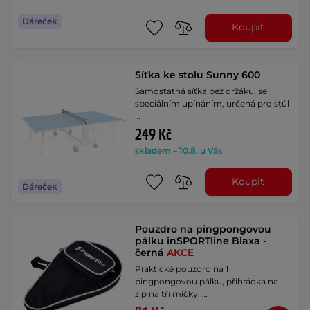
Dáreček
Koupit
Síťka ke stolu Sunny 600
Samostatná síťka bez držáku, se
speciálním upínáním, určená pro stůl
…
249 Kč
skladem – 10.8. u Vás
Koupit
Dáreček
Pouzdro na pingpongovou
pálku inSPORTline Blaxa -
černá
AKCE
Praktické pouzdro na 1
pingpongovou pálku, přihrádka na
zip na tři míčky, …