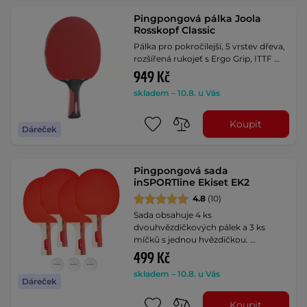
Pingpongová pálka Joola
Rosskopf Classic
Pálka pro pokročilejší, 5 vrstev dřeva,
rozšířená rukojeť s Ergo Grip, ITTF …
949 Kč
skladem – 10.8. u Vás
Koupit
Dáreček
Pingpongová sada
inSPORTline Ekiset EK2
4.8
(10)
Sada obsahuje 4 ks
dvouhvězdičkových pálek a 3 ks
míčků s jednou hvězdičkou. …
499 Kč
skladem – 10.8. u Vás
Dáreček
Koupit