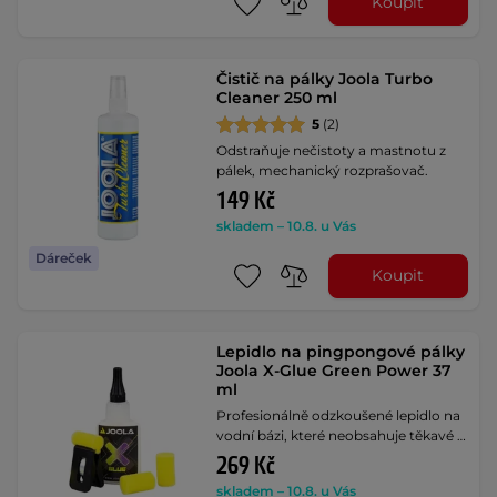
Koupit
Čistič na pálky Joola Turbo
Cleaner 250 ml
5
(2)
Odstraňuje nečistoty a mastnotu z
pálek, mechanický rozprašovač.
149 Kč
skladem – 10.8. u Vás
Dáreček
Koupit
Lepidlo na pingpongové pálky
Joola X-Glue Green Power 37
ml
Profesionálně odzkoušené lepidlo na
vodní bázi, které neobsahuje těkavé …
269 Kč
skladem – 10.8. u Vás