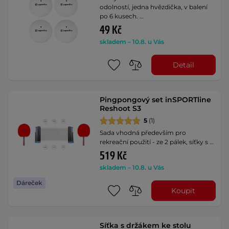
odolností, jedna hvězdička, v balení
po 6 kusech. …
49 Kč
skladem – 10.8. u Vás
Detail
Pingpongový set inSPORTline
Reshoot S3
5
(1)
Sada vhodná především pro
rekreační použití - ze 2 pálek, síťky s …
519 Kč
skladem – 10.8. u Vás
Dáreček
Koupit
Síťka s držákem ke stolu