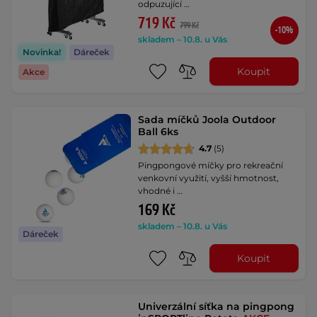
odpuzující …
719 Kč
799 Kč
-10%
skladem – 10.8. u Vás
Novinka!
Dáreček
Koupit
Akce
Sada míčků Joola Outdoor
Ball 6ks
4.7
(5)
Pingpongové míčky pro rekreační
venkovní využití, vyšší hmotnost,
vhodné i …
169 Kč
skladem – 10.8. u Vás
Dáreček
Koupit
Univerzální síťka na pingpong