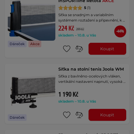
inSPORTline Retota
AKCE
5
(1)
Síťka se snadným a variabilním
systémem roztažení a připevnění, k …
224 Kč
399 Kč
-44%
skladem – 10.8. u Vás
Dáreček
Akce
Koupit
Síťka na stolní tenis Joola WM
Síťka z bavlněno-ocelových vláken,
vertikální nastavení napnutí, vysoká …
1 190 Kč
skladem – 10.8. u Vás
Koupit
Dáreček