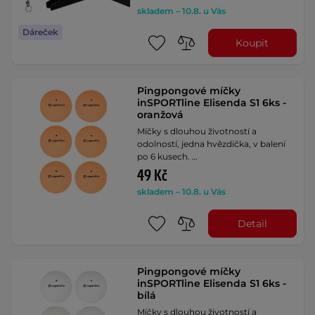
skladem – 10.8. u Vás
Dáreček
Koupit
Pingpongové míčky
inSPORTline Elisenda S1 6ks -
oranžová
Míčky s dlouhou životností a
odolností, jedna hvězdička, v balení
po 6 kusech. …
49 Kč
skladem – 10.8. u Vás
Detail
Pingpongové míčky
inSPORTline Elisenda S1 6ks -
bílá
Míčky s dlouhou životností a