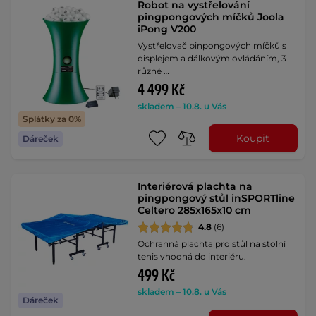
Robot na vystřelování
pingpongových míčků Joola
iPong V200
Vystřelovač pinpongových míčků s
displejem a dálkovým ovládáním, 3
různé …
4 499 Kč
skladem – 10.8. u Vás
Splátky za 0%
Koupit
Dáreček
Interiérová plachta na
pingpongový stůl inSPORTline
Celtero 285x165x10 cm
4.8
(6)
Ochranná plachta pro stůl na stolní
tenis vhodná do interiéru.
499 Kč
skladem – 10.8. u Vás
Dáreček