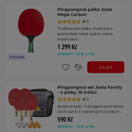
Pingpongová pálka Joola
Mega Carbon
5
(1)
Profesionální pálka vhodná pro
pokročilejší hráče, sedmi vrstvá
konstrukce …
1 299 Kč
skladem – 10.8. u Vás
Dáreček
Koupit
Pingpongový set Joola Family
- 4 pálky, 10 míčků
5
(1)
Rodinná sada - 4 pingpongové rakety
Joola Spirit, 5 oranžových a 5 bílých …
590 Kč
skladem – 10.8. u Vás