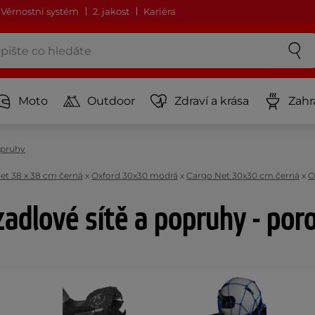
Věrnostní systém
2. jakost
Kariéra
Moto
Outdoor
Zdraví a krása
Zahr
opruhy
et 38 x 38 cm černá
x
Oxford 30x30 modrá
x
Cargo Net 30x30 cm černá
x
O
adlové sítě a popruhy - por