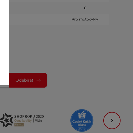
6
Pro motocykly
Odebírat
Následujíc