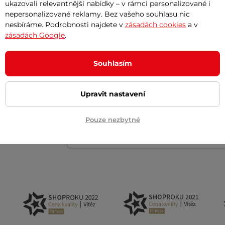
ukazovali relevantnější nabídky – v rámci personalizované i
nepersonalizované reklamy. Bez vašeho souhlasu nic
nesbíráme. Podrobnosti najdete v
zásadách cookies
a v
Pro motocykly
Pro motocykly
zásadách Google
.
Souhlasím
Upravit nastavení
Akční newsletter
Pouze nezbytné
 na email