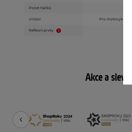
Počet háčků
Určení
Pro motocykly
Reflexní prvky
Akce a slevy
Předchozí