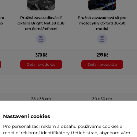
pro
Pružná zavazadlová síť
Pružná zavazadlová síť pro
go
Oxford Bright Net 38 x 38
motocykly Oxford 30x30
cm černá/reflexní
modrá
370 Kč
299 Kč
Detail produktu
Detail produktu
38 x 38 cm
30 x 30 cm
Nastavení cookies
Pružný
Pružný
Pro personalizaci reklam a obsahu používáme cookies a
mobilní reklamní identifikátory třetích stran, abychom vám