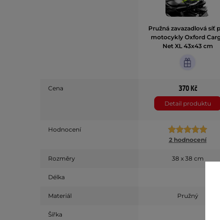
Pružná zavazadlová síť 
motocykly Oxford Car
Net XL 43x43 cm
370 Kč
Cena
Detail produktu
Hodnocení
2 hodnocení
Rozměry
38 x 38 cm
Délka
Materiál
Pružný
Šířka