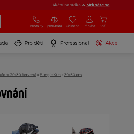
Akční nabídka 🔥
Mrkněte se
Kontakty
porovnání
Oblíbené
Přihlásit
Košík
ada
Pro děti
Professional
Akce
xford 30x30 červená
x
Bungie Xtra
x
30x30 cm
ovnání