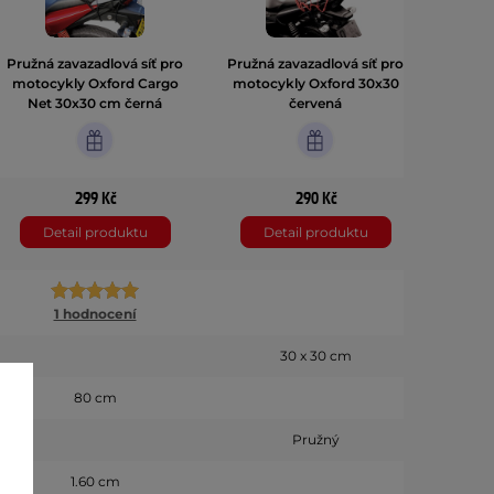
Pružná zavazadlová síť pro
Pružná zavazadlová síť pro
Gumic
motocykly Oxford Cargo
motocykly Oxford 30x30
Net 30x30 cm černá
červená
299 Kč
290 Kč
Detail produktu
Detail produktu
D
1 hodnocení
30 x 30 cm
80 cm
Pružný
1.60 cm