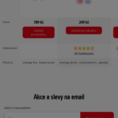
789 Kč
249 Kč
Cena
Detail
Detail produktu
produktu
Hodnocení
20 hodnocení
Příchuť
orange fire , forest burst
energy drink , multivitamin , jahoda
Akce a slevy na email
Akční newsletter