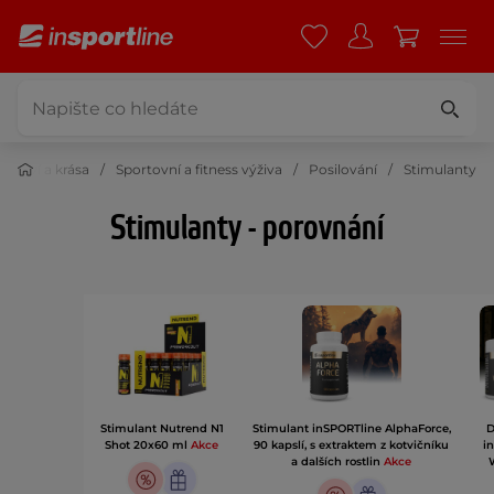
Zdraví a krása
Sportovní a fitness výživa
Posilování
Stimulanty
Stimulanty - porovnání
Stimulant Nutrend N1
Stimulant inSPORTline AlphaForce,
D
Shot 20x60 ml
Akce
90 kapslí, s extraktem z kotvičníku
i
a dalších rostlin
Akce