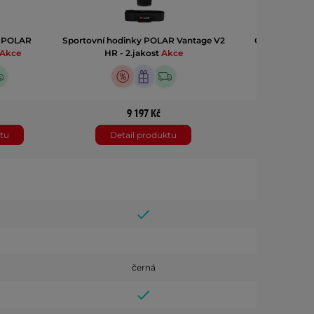
y POLAR
Sportovní hodinky POLAR Vantage V2
Outdoorové h
Akce
HR - 2.jakost
Akce
Grit X Pro 
9 197 Kč
13 99
tu
Detail produktu
Detail p
černá