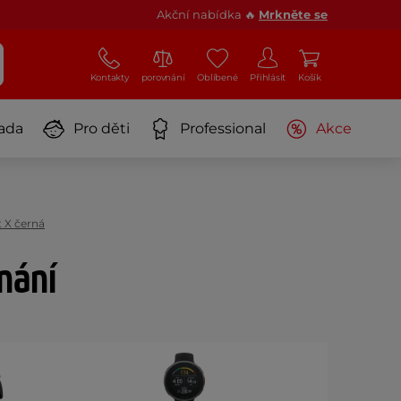
Akční nabídka 🔥
Mrkněte se
Kontakty
porovnání
Oblíbené
Přihlásit
Košík
ada
Pro děti
Professional
Akce
t X černá
nání