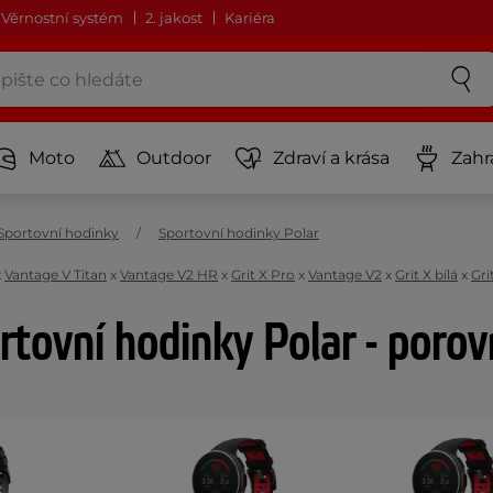
Věrnostní systém
2. jakost
Kariéra
Moto
Outdoor
Zdraví a krása
Zahr
Sportovní hodinky
Sportovní hodinky Polar
x
Vantage V Titan
x
Vantage V2 HR
x
Grit X Pro
x
Vantage V2
x
Grit X bílá
x
Gri
rtovní hodinky Polar - porov