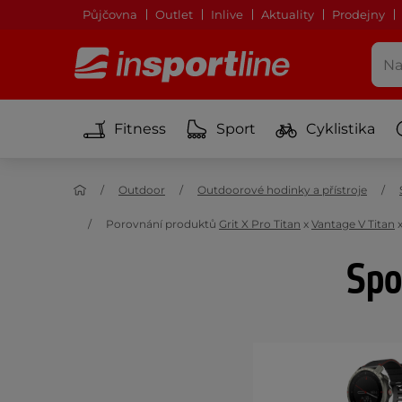
Půjčovna
Outlet
Inlive
Aktuality
Prodejny
Fitness
Sport
Cyklistika
Outdoor
Outdoorové hodinky a přístroje
Porovnání produktů
Grit X Pro Titan
x
Vantage V Titan
Spo