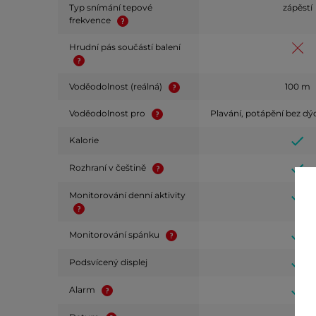
Typ snímání tepové
zápěstí
frekvence
Hrudní pás součástí balení
Voděodolnost (reálná)
100 m
Voděodolnost pro
Plavání, potápění bez dý
Kalorie
Rozhraní v češtině
Monitorování denní aktivity
Monitorování spánku
Podsvícený displej
Alarm