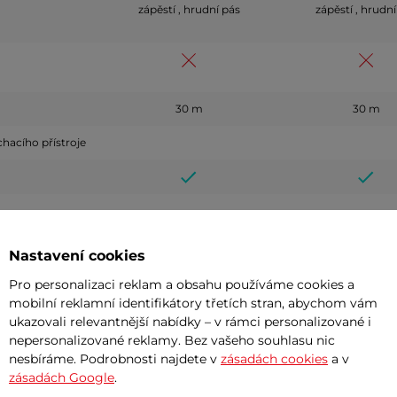
zápěstí , hrudní pás
zápěstí , hrudní
30 m
30 m
chacího přístroje
Nastavení cookies
Pro personalizaci reklam a obsahu používáme cookies a
mobilní reklamní identifikátory třetích stran, abychom vám
ukazovali relevantnější nabídky – v rámci personalizované i
nepersonalizované reklamy. Bez vašeho souhlasu nic
nesbíráme. Podrobnosti najdete v
zásadách cookies
a v
zásadách Google
.