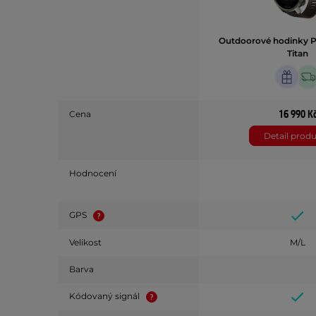
Outdoorové hodinky Po
Titan
16 990 K
Cena
Detail prod
Hodnocení
GPS
Velikost
M/L
Barva
Kódovaný signál