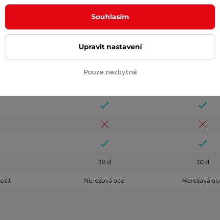
Souhlasím
59 g
59 g
Upravit nastavení
Pouze nezbytné
30 d
30 d
ozit
Nerezová ocel
Nerezová oc