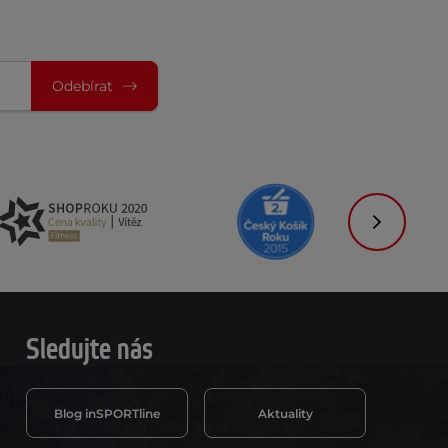
Odebírat
Následujíc
Sledujte nás
Blog inSPORTline
Aktuality