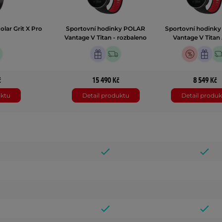
lar Grit X Pro
Sportovní hodinky POLAR
Sportovní hodink
Vantage V Titan - rozbaleno
Vantage V Titan
č
15 490 Kč
8 549 Kč
uktu
Detail produktu
Detail produk