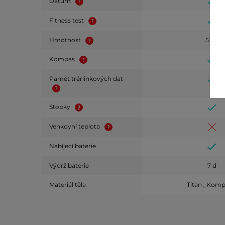
Datum
Fitness test
Hmotnost
53 g
Kompas
Paměť tréninkových dat
Stopky
Venkovní teplota
Nabíjecí baterie
Výdrž baterie
7 d
Materiál těla
Titan , Komp