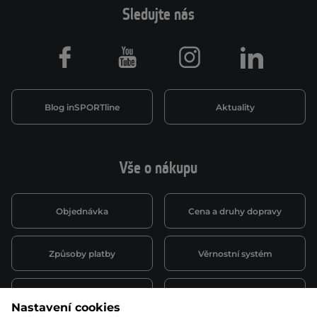
Sledujte nás
Facebook
Youtube
Instagram
LinkedIn
Blog inSPORTline
Aktuality
Vše o nákupu
Objednávka
Cena a druhy dopravy
Způsoby platby
Věrnostní systém
Montáž a servis
Reklamace a záruka
Nastavení cookies