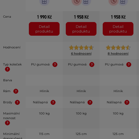
1 990 Kč
1 958 Kč
1 958 Kč
Cena
Detail
Detail
Detail
produktu
produktu
produktu
Hodnocení
6 hodnocení
8 hodnocení
Typ koleček
PU gumová
PU gumová
PU gumová
Barva
Rám
Hliník
Hliník
Hliník
Brzdy
Nášlapná
Nášlapná
Nášlapná
Maximální
100 kg
100 kg
100 kg
nosnost
Minimální
115 cm
125 cm
125 cm
doporučená