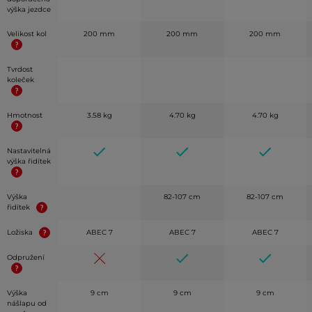
výška jezdce
Velikost kol
200 mm
200 mm
200 mm
Tvrdost
koleček
Hmotnost
3.58 kg
4.70 kg
4.70 kg
Nastavitelná
výška řidítek
Výška
82-107 cm
82-107 cm
řidítek
Ložiska
ABEC 7
ABEC 7
ABEC 7
Odpružení
Výška
9 cm
9 cm
9 cm
nášlapu od