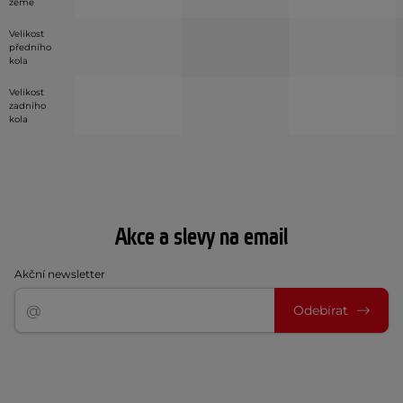
země
Velikost
předního
kola
Velikost
zadního
kola
Akce a slevy na email
Akční newsletter
Odebírat