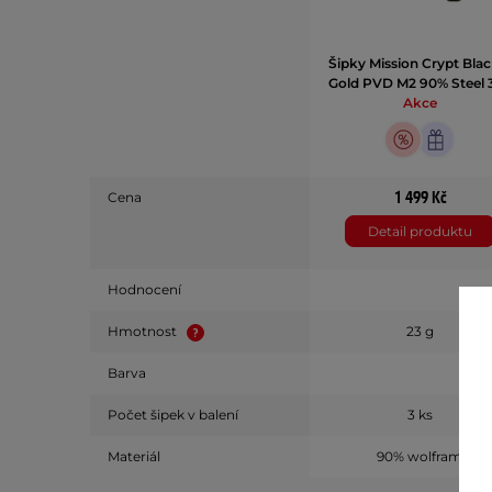
Šipky Mission Crypt Blac
Gold PVD M2 90% Steel 
Akce
1 499 Kč
Cena
Detail produktu
Hodnocení
Hmotnost
23 g
Barva
Počet šipek v balení
3 ks
Materiál
90% wolfram