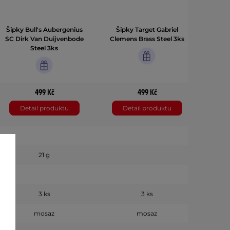
Šipky Bull's Aubergenius
Šipky Target Gabriel
Šipky S
SC Dirk Van Duijvenbode
Clemens Brass Steel 3ks
Steel 3ks
499 Kč
499 Kč
Detail produktu
Detail produktu
D
21 g
3 ks
3 ks
mosaz
mosaz