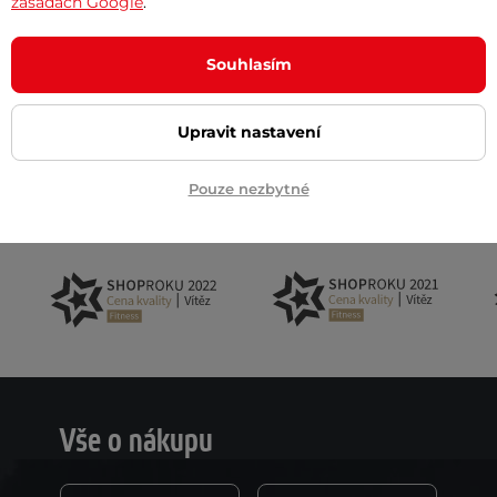
zásadách Google
.
Souhlasím
Akční newsletter
 na email
Upravit nastavení
Pouze nezbytné
Vše o nákupu