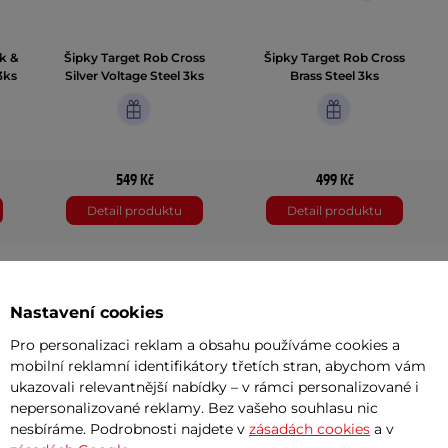
k &
Šipky Target Rob Cross
Šipky Target Rob Cross
3ks
Silver Voltage Steel 3ks
Brass Steel 3ks
549 Kč
499 Kč
Detail produktu
Detail produktu
24 g
22 g
Nastavení cookies
Pro personalizaci reklam a obsahu používáme cookies a
mobilní reklamní identifikátory třetích stran, abychom vám
3 ks
3 ks
ukazovali relevantnější nabídky – v rámci personalizované i
nepersonalizované reklamy. Bez vašeho souhlasu nic
mosaz
mosaz
nesbíráme. Podrobnosti najdete v
zásadách cookies
a v