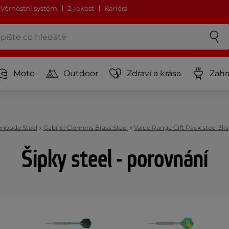
Věrnostní systém
2. jakost
Kariéra
Moto
Outdoor
Zdraví a krása
Zahr
enbode Steel
x
Gabriel Clemens Brass Steel
x
Value Range Gift Pack steel 3ks
Šipky steel - porovnání