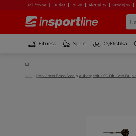
Půjčovna
Outlet
Inlive
Aktuality
Prodejny
Fitness
Sport
Cyklistika
el
ilver Voltage Steel
x
Rob Cross Brass Steel
x
Aubergenius SC Dirk Van Duijv