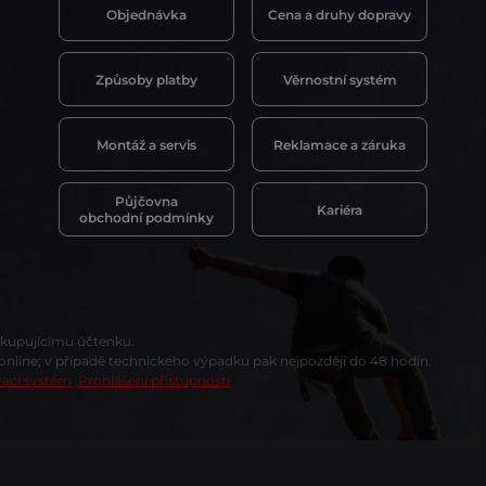
Objednávka
Cena a druhy dopravy
Způsoby platby
Věrnostní systém
Montáž a servis
Reklamace a záruka
Půjčovna
Kariéra
obchodní podmínky
t kupujícímu účtenku.
 online; v případě technického výpadku pak nejpozději do 48 hodin.
vací systém
Prohlášení přístupnosti