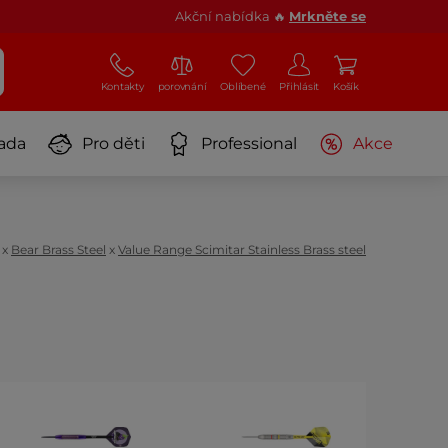
Akční nabídka 🔥
Mrkněte se
Kontakty
porovnání
Oblíbené
Přihlásit
Košík
ada
Pro děti
Professional
Akce
x
Bear Brass Steel
x
Value Range Scimitar Stainless Brass steel