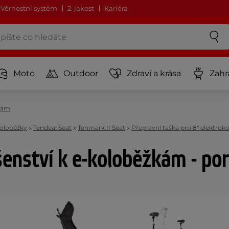
Věrnostní systém
2. jakost
Kariéra
Moto
Outdoor
Zdraví a krása
Zahr
žkám
koloběžky
x
Tendeal Seat
x
Tenmark II Seat
x
Přepravní taška pro 8" elektrok
šenství k e-koloběžkám - po