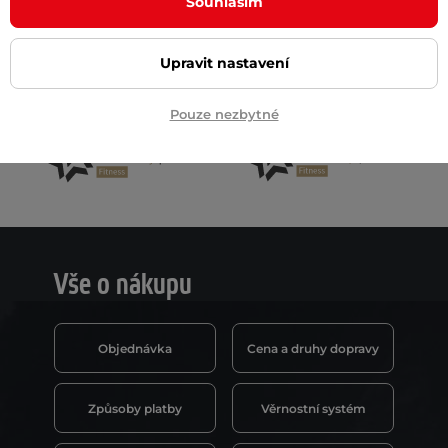
 na email
Souhlasím
Upravit nastavení
Pouze nezbytné
Vše o nákupu
Objednávka
Cena a druhy dopravy
Způsoby platby
Věrnostní systém