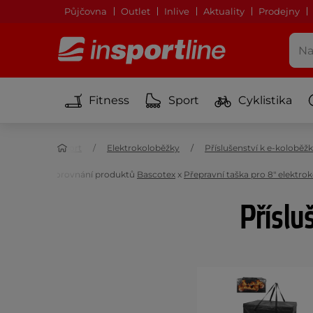
Půjčovna
Outlet
Inlive
Aktuality
Prodejny
Fitness
Sport
Cyklistika
Sport
Elektrokoloběžky
Příslušenství k e-kolobě
Porovnání produktů
Bascotex
x
Přepravní taška pro 8" elektro
Příslu