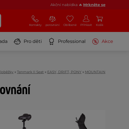
Akční nabídka 🔥
Mrkněte se
Kontakty
porovnání
Oblíbené
Přihlásit
Košík
ada
Pro děti
Professional
Akce
oloběžky
x
Tenmark II Seat
x
EASY, DRIFT, PONY
x
MOUNTAIN
rovnání