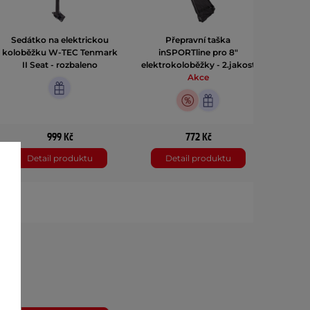
Sedátko na elektrickou
Přepravní taška
Sedát
koloběžku W-TEC Tenmark
inSPORTline pro 8"
kolobě
II Seat - rozbaleno
elektrokoloběžky - 2.jakost
II S
Akce
999 Kč
772 Kč
Detail produktu
Detail produktu
D