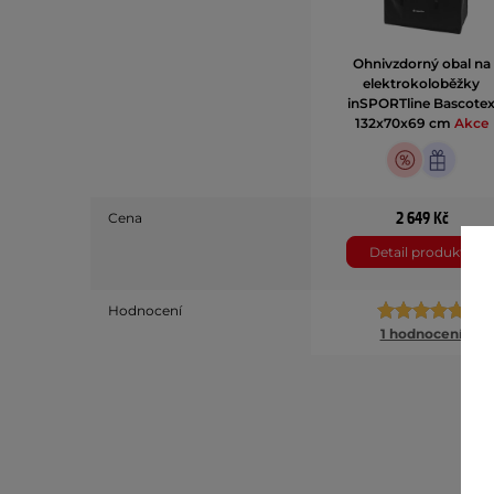
Ohnivzdorný obal na
elektrokoloběžky
inSPORTline Bascote
132x70x69 cm
Akce
2 649 Kč
Cena
Detail produktu
Hodnocení
1 hodnocení