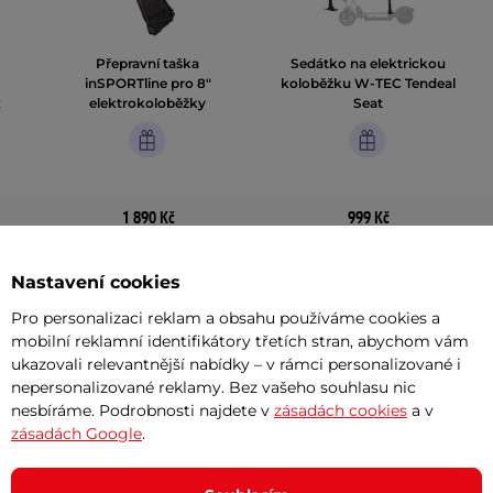
Přepravní taška
Sedátko na elektrickou
inSPORTline pro 8"
koloběžku W-TEC Tendeal
x
elektrokoloběžky
Seat
1 890 Kč
999 Kč
Detail produktu
Detail produktu
Nastavení cookies
Pro personalizaci reklam a obsahu používáme cookies a
1 hodnocení
mobilní reklamní identifikátory třetích stran, abychom vám
ukazovali relevantnější nabídky – v rámci personalizované i
nepersonalizované reklamy. Bez vašeho souhlasu nic
nesbíráme. Podrobnosti najdete v
zásadách cookies
a v
zásadách Google
.
Akční newsletter