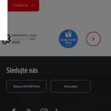
Odebírat
Následujíc
Sledujte nás
Blog inSPORTline
Aktuality