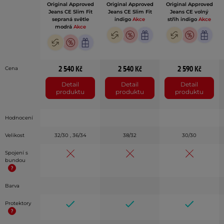
Original Approved
Original Approved
Original Approved
Jeans CE Slim Fit
Jeans CE Slim Fit
Jeans CE volný
sepraná světle
indigo
Akce
střih indigo
Akce
modrá
Akce
2 540 Kč
2 540 Kč
2 590 Kč
Cena
Detail
Detail
Detail
produktu
produktu
produktu
Hodnocení
Velikost
32/30 , 36/34
38/32
30/30
Spojení s
bundou
Barva
Protektory