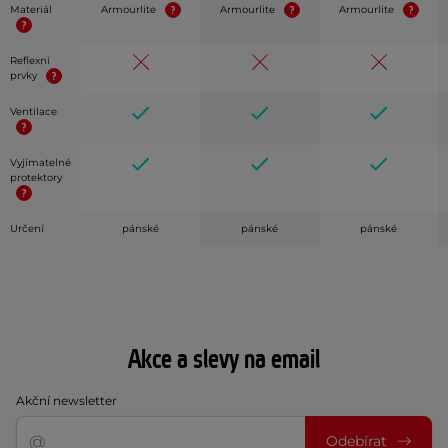
Materiál
Armourlite
Armourlite
Armourlite
Reflexní
prvky
Ventilace
Vyjímatelné
protektory
Určení
pánské
pánské
pánské
Akce a slevy na email
Akční newsletter
Odebírat