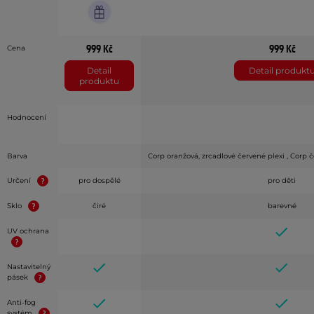
999 Kč
999 Kč
Cena
Detail
Detail produkt
produktu
Hodnocení
Barva
Corp oranžová, zrcadlové červené plexi , Corp č
Určení
pro dospělé
pro děti
Sklo
čiré
barevné
UV ochrana
Nastavitelný
pásek
Anti-fog
systém