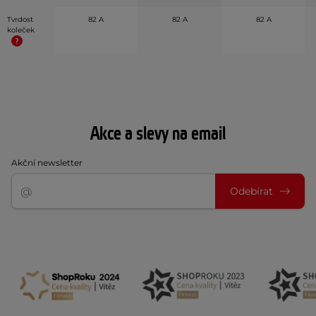
Tvrdost
82 A
82 A
82 A
koleček
Akce a slevy na email
Akční newsletter
Odebírat