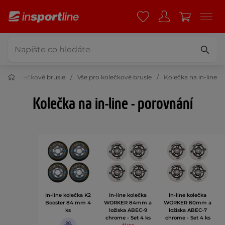
t
Kolečkové brusle
Vše pro kolečkové brusle
Kolečka na in-line
Kolečka na in-line - porovnání
In-line kolečka K2
In-line kolečka
In-line kolečka
Booster 84 mm 4
WORKER 84mm a
WORKER 80mm a
ks
ložiska ABEC-9
ložiska ABEC-7
chrome - Set 4 ks
chrome - Set 4 ks