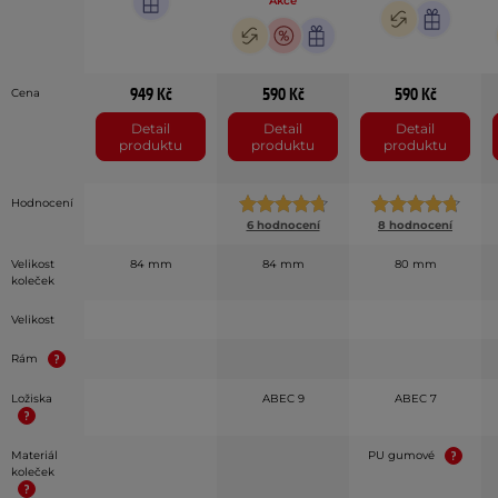
Akce
949 Kč
590 Kč
590 Kč
Cena
Detail
Detail
Detail
produktu
produktu
produktu
Hodnocení
6 hodnocení
8 hodnocení
Velikost
84 mm
84 mm
80 mm
koleček
Velikost
Rám
Ložiska
ABEC 9
ABEC 7
Materiál
PU gumové
koleček