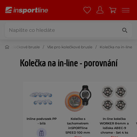
t
Kolečkové brusle
Vše pro kolečkové brusle
Kolečka na in-line
Kolečka na in-line - porovnání
Inline podvozek PP
Kolečko s
In-line kolečka
- bílá
tachometrem
WORKER 84mm a
inSPORTline
ložiska ABEC-9
SPEED 100 mm
chrome - Set 4 ks