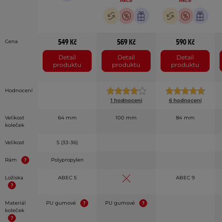
Akce
Akce
549 Kč
569 Kč
590 Kč
Cena
Detail
Detail
Detail
produktu
produktu
produktu
Hodnocení
1 hodnocení
6 hodnocení
Velikost
64 mm
100 mm
84 mm
koleček
Velikost
S (33-36)
Rám
Polypropylen
Ložiska
ABEC 5
ABEC 9
Materiál
PU gumové
PU gumové
koleček