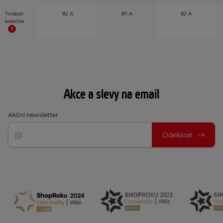
Tvrdost
82 A
87 A
82 A
koleček
Akce a slevy na email
Akční newsletter
Odebírat