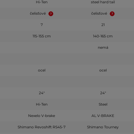
Hi-Ten
steel hard tail
čelisťové
čelisťové
7
21
115-155 cm
140-165 cm
nemá
ocel
ocel
24"
24"
Hi-Ten
Steel
Nexelo V-brake
AL V-BRAKE
Shimano Revoshift RS45-7
Shimano Tourney