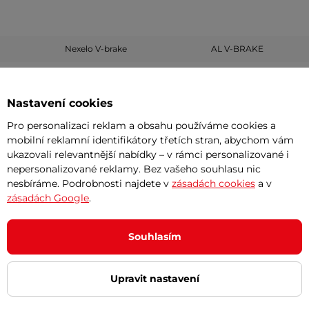
Nexelo V-brake
AL V-BRAKE
Nastavení cookies
otočné
otočné
Pro personalizaci reklam a obsahu používáme cookies a
Fe
mobilní reklamní identifikátory třetích stran, abychom vám
ukazovali relevantnější nabídky – v rámci personalizované i
nepersonalizované reklamy. Bez vašeho souhlasu nic
nesbíráme. Podrobnosti najdete v
zásadách cookies
a v
zásadách Google
.
Fe
2024
2024
Souhlasím
Kenda K-935 Khan
Kenda 24"*1.95
Upravit nastavení
Kenda K-935 Khan
Kenda 24"*1.95