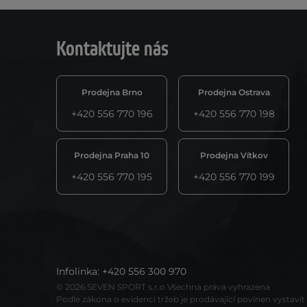
Kontaktujte nás
Prodejna Brno
Prodejna Ostrava
+420 556 770 196
+420 556 770 198
Prodejna Praha 10
Prodejna Vítkov
+420 556 770 195
+420 556 770 199
Infolinka
:
+420 556 300 970
© 2026 SEVEN SPORT s.r.o Všechna práva vyhrazena
Podle zákona o evidenci tržeb je prodávající povinen vystavi