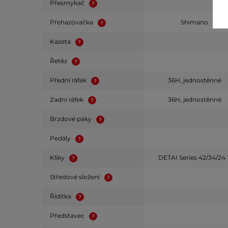
Přesmykač
Přehazovačka
Shimano
Kazeta
Řetěz
Přední ráfek
36H, jednostěnné
Zadní ráfek
36H, jednostěnné
Brzdové páky
Pedály
Kliky
DETAI Series 42/34/24 
Středové složení
Řídítka
Představec