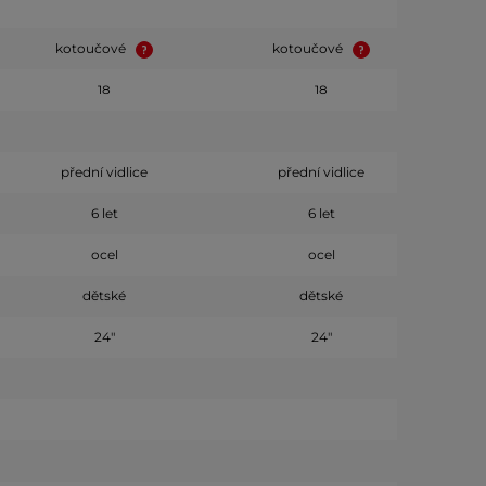
kotoučové
kotoučové
18
18
přední vidlice
přední vidlice
6 let
6 let
ocel
ocel
dětské
dětské
24"
24"