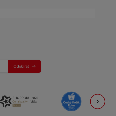
Odebírat
Následujíc