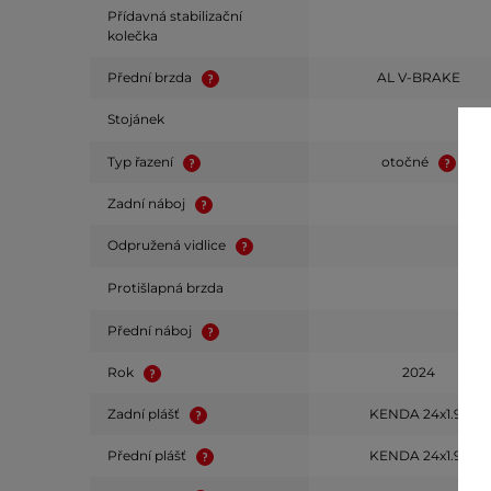
Přídavná stabilizační
kolečka
Přední brzda
AL V-BRAKE
Stojánek
Typ řazení
otočné
Zadní náboj
Odpružená vidlice
Protišlapná brzda
Přední náboj
Rok
2024
Zadní plášť
KENDA 24x1.95
Přední plášť
KENDA 24x1.95