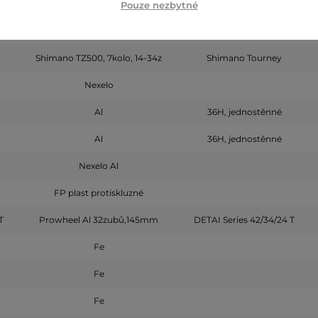
Shimano TY-300
Pouze nezbytné
SHIMANO TY300
Shimano Tourney 7s
Shimano TZ500, 7kolo, 14-34z
Shimano Tourney
Nexelo
Al
36H, jednostěnné
Al
36H, jednostěnné
Nexelo Al
FP plast protiskluzné
T
Prowheel Al 32zubů,145mm
DETAI Series 42/34/24 T
Fe
Fe
Fe