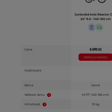
Juniorské kolo Reactor C
24" 9.0 • 140-165 cm
6 690 Kč
Cena
Detail produktu
Hodnocení
Barva
černá
Velikost rámu
M (17", 140-165 cm)
Hmotnost
15 kg