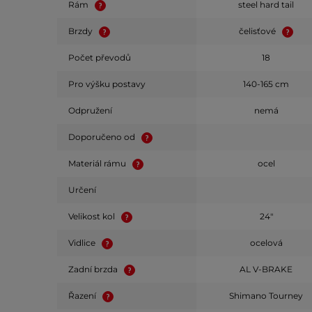
Rám
steel hard tail
Brzdy
čelisťové
Počet převodů
18
Pro výšku postavy
140-165 cm
Odpružení
nemá
Doporučeno od
Materiál rámu
ocel
Určení
Velikost kol
24"
Vidlice
ocelová
Zadní brzda
AL V-BRAKE
Řazení
Shimano Tourney