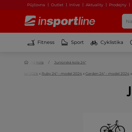
Půjčovna
Outlet
Inlive
Aktuality
Prodejny
Fitness
Sport
Cyklistika
dní kola
Dětská kola
Juniorská kola 24"
Colt 24" - model 2024
x
Ruby 24" - model 2024
x
Garden 24" - model 2024
J