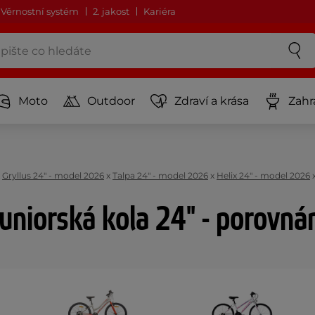
Věrnostní systém
2. jakost
Kariéra
Moto
Outdoor
Zdraví a krása
Zahr
x
Gryllus 24" - model 2026
x
Talpa 24" - model 2026
x
Helix 24" - model 2026
uniorská kola 24" - porovná