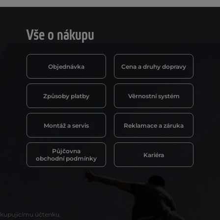
Vše o nákupu
Objednávka
Cena a druhy dopravy
Způsoby platby
Věrnostní systém
Montáž a servis
Reklamace a záruka
Půjčovna
Kariéra
obchodní podmínky
t kupujícímu účtenku.