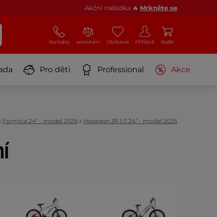
Akční nabídka 🔥
Mrkněte se
Kontakty
porovnání
Oblíbené
Přihlásit
Košík
ada
Pro děti
Professional
Akce
x
Formica 24" - model 2026
x
Hexagon JR 1.0 24" - model 2025
ní