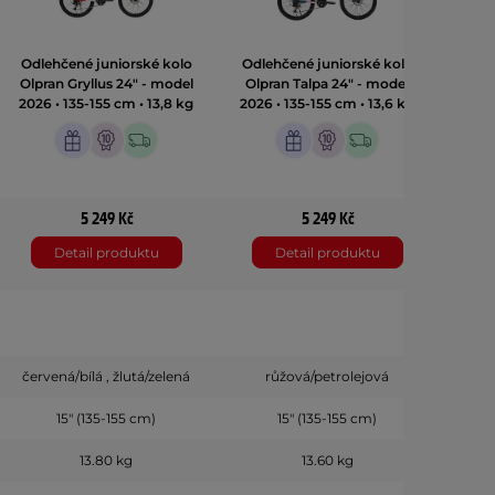
Odlehčené juniorské kolo
Odlehčené juniorské kolo
Odle
Olpran Gryllus 24" - model
Olpran Talpa 24" - model
Olpr
2026 • 135-155 cm • 13,8 kg
2026 • 135-155 cm • 13,6 kg
2026 
5 249 Kč
5 249 Kč
Detail produktu
Detail produktu
červená/bílá , žlutá/zelená
růžová/petrolejová
tma
15" (135-155 cm)
15" (135-155 cm)
13.80 kg
13.60 kg