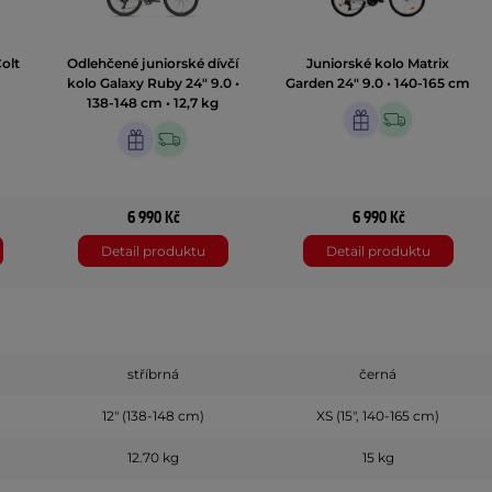
olt
Odlehčené juniorské dívčí
Juniorské kolo Matrix
kolo Galaxy Ruby 24" 9.0 •
Garden 24" 9.0 • 140-165 cm
138-148 cm • 12,7 kg
6 990 Kč
6 990 Kč
Detail produktu
Detail produktu
stříbrná
černá
12" (138-148 cm)
XS (15", 140-165 cm)
12.70 kg
15 kg