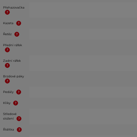
Přehazovačka
Kazeta
Řetěz
Přední ráfek
Zadní ráfek
Brzdové páky
Pedály
Kliky
Středové
složení
Řídítka