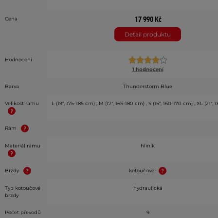
17 990 Kč
Cena
Detail produktu
Hodnocení
1 hodnocení
Barva
Thunderstorm Blue
Velikost rámu
L (19", 175-185 cm) , M (17", 165-180 cm) , S (15", 160-170 cm) , XL (21",
Rám
Materiál rámu
hliník
Brzdy
kotoučové
Typ kotoučové
hydraulická
brzdy
Počet převodů
9