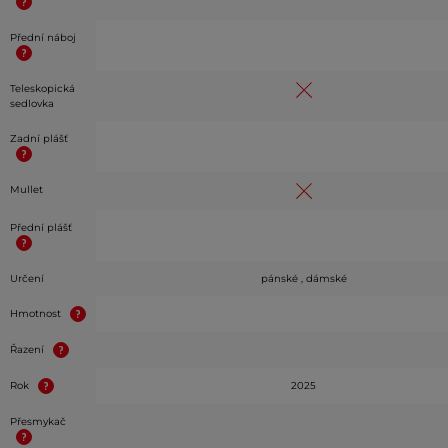
Přední náboj
Teleskopická
sedlovka
Zadní plášť
Mullet
Přední plášť
Určení
pánské , dámské
Hmotnost
Řazení
Rok
2025
Přesmykač