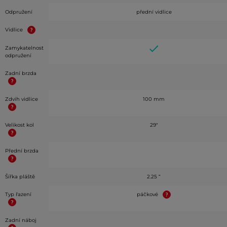
Odpružení
přední vidlice
Vidlice
Zamykatelnost
odpružení
Zadní brzda
Zdvih vidlice
100 mm
Velikost kol
29"
Přední brzda
Šířka pláště
2.25 ʺ
Typ řazení
páčkové
Zadní náboj