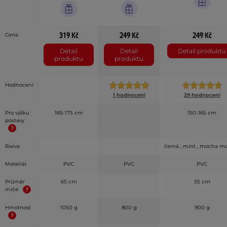
319 Kč
249 Kč
249 Kč
Cena
Detail
Detail
Detail produktu
produktu
produktu
Hodnocení
1 hodnocení
29 hodnocení
Pro výšku
165-175 cm
150-165 cm
postavy
Barva
černá , mint , mocha m
Materiál
PVC
PVC
PVC
Průměr
65 cm
55 cm
míče
Hmotnost
1050 g
800 g
900 g