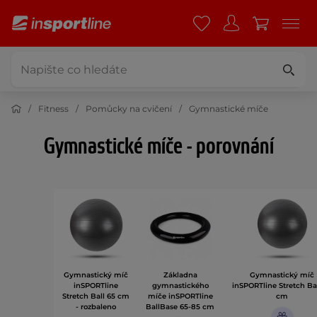
Fitness
Pomůcky na cvičení
Gymnastické míče
Gymnastické míče - porovnání
Gymnastický míč
Základna
Gymnastický míč
inSPORTline
gymnastického
inSPORTline Stretch Ba
Stretch Ball 65 cm
míče inSPORTline
cm
- rozbaleno
BallBase 65-85 cm