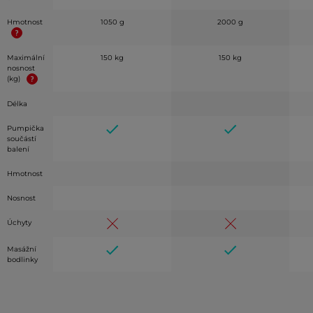
Hmotnost
1050 g
2000 g
Maximální
150 kg
150 kg
nosnost
(kg)
Délka
Pumpička
součástí
balení
Hmotnost
Nosnost
Úchyty
Masážní
bodlinky