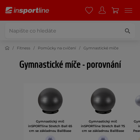
Fitness
Pomůcky na cvičení
Gymnastické míče
Gymnastické míče - porovnání
Gymnastický míč
Gymnastický míč
Gym
inSPORTline Stretch Ball 65
inSPORTline Stretch Ball 75
i
cm se základnou BallBase
cm se základnou BallBase
Pea