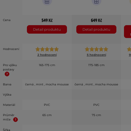
549 Kč
649 Kč
Cena
Detail produktu
Detail produktu
Hodnocení
2 hodnocení
5 hodnocení
9
Pro výšku
165-175 cm
175-185 cm
postavy
Barva
černá , mint , mocha mousse
černá , mint , mocha mousse
Výška
Materiál
PVC
PVC
Průměr
65 cm
75 cm
míče
Šířka