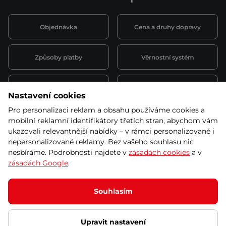
Objednávka
Cena a druhy dopravy
Způsoby platby
Věrnostní systém
Montáž a servis
Reklamace a záruka
Nastavení cookies
Pro personalizaci reklam a obsahu používáme cookies a
Půjčovna
Kariéra
mobilní reklamní identifikátory třetích stran, abychom vám
obchodní podmínky
ukazovali relevantnější nabídky – v rámci personalizované i
nepersonalizované reklamy. Bez vašeho souhlasu nic
nesbíráme. Podrobnosti najdete v
zásadách cookies
a v
zásadách Google
.
© 2026 SEVEN SPORT s.r.o Všechna práva vyhrazena
Podle zákona o evidenci tržeb je prodávající povinen vystavit
Souhlasím
kupujícímu účtenku.
Zároveň je povinen zaevidovat přijatou tržbu u správce daně online; v
případě technického výpadku pak nejpozději do 48 hodin.
Upravit nastavení