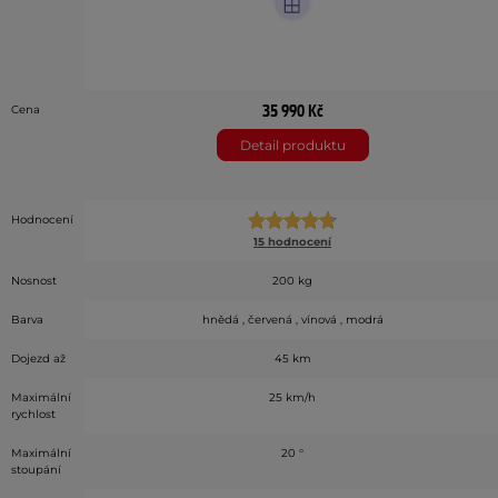
35 990 Kč
Cena
Detail produktu
Hodnocení
15 hodnocení
Nosnost
200 kg
Barva
hnědá , červená , vínová , modrá
Dojezd až
45 km
Maximální
25 km/h
rychlost
Maximální
20 °
stoupání