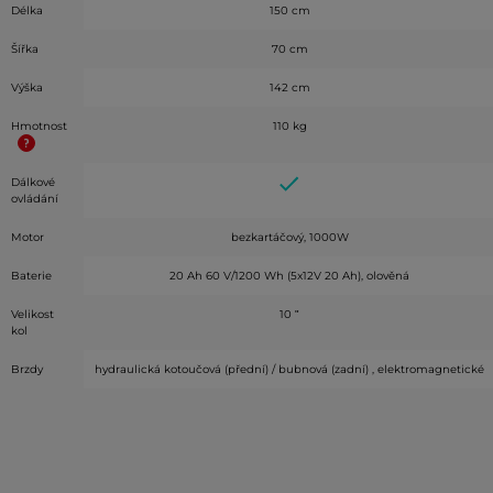
Délka
150 cm
Šířka
70 cm
Výška
142 cm
Hmotnost
110 kg
Dálkové
ovládání
Motor
bezkartáčový, 1000W
Baterie
20 Ah 60 V/1200 Wh (5x12V 20 Ah), olověná
Velikost
10 ʺ
kol
Brzdy
hydraulická kotoučová (přední) / bubnová (zadní) , elektromagnetické