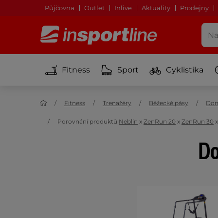
Půjčovna
Outlet
Inlive
Aktuality
Prodejny
Fitness
Sport
Cyklistika
Fitness
Trenažéry
Běžecké pásy
Dom
Porovnání produktů
Neblin
x
ZenRun 20
x
ZenRun 30
Do