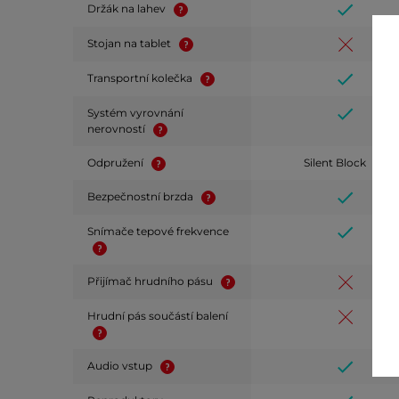
Držák na lahev
Stojan na tablet
Transportní kolečka
Systém vyrovnání
nerovností
Odpružení
Silent Block
Bezpečnostní brzda
Snímače tepové frekvence
Přijímač hrudního pásu
Hrudní pás součástí balení
Audio vstup