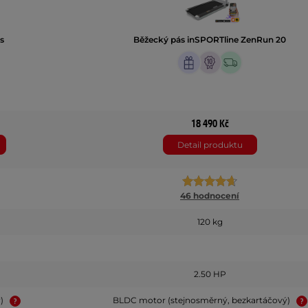
s
Běžecký pás inSPORTline ZenRun 20
18 490 Kč
Detail produktu
46 hodnocení
120 kg
2.50 HP
ý)
BLDC motor (stejnosměrný, bezkartáčový)