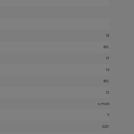
136 cm
80.50 cm
175 cm
147 cm
80.50 cm
122 cm
s motorem
78 kg
220 - 240 V