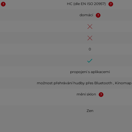
HC (dle EN ISO 20957)
domácí
0
propojení s aplikacemi
možnost přehrávání hudby přes Bluetooth , Kinomap ,
mění sklon
Zen