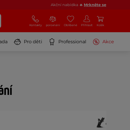
Akční nabídka 🔥
Mrkněte se
Kontakty
porovnání
Oblíbené
Přihlásit
Košík
ada
Pro děti
Professional
Akce
ání