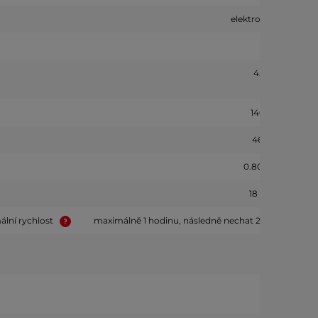
elektronický
15
4.70 °
140 cm
46 cm
0.80 km/h
18 km/h
ální rychlost
maximálně 1 hodinu, následně nechat 2-5 minut běž
20
14