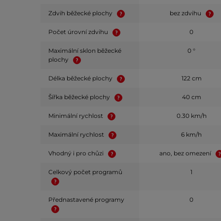
Zdvih běžecké plochy
bez zdvihu
Počet úrovní zdvihu
0
Maximální sklon běžecké
0 °
plochy
Délka běžecké plochy
122 cm
Šířka běžecké plochy
40 cm
Minimální rychlost
0.30 km/h
Maximální rychlost
6 km/h
Vhodný i pro chůzi
ano, bez omezení
Celkový počet programů
1
Přednastavené programy
0