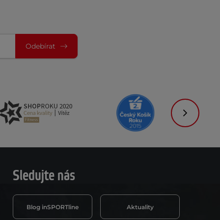
Odebírat
Následujíc
Sledujte nás
Blog inSPORTline
Aktuality