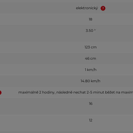
elektronický
18
3.50 °
123 cm
46 cm
1 km/h
14.80 km/h
maximálně 2 hodiny, následně nechat 2-5 minut běžet na maxim
16
12