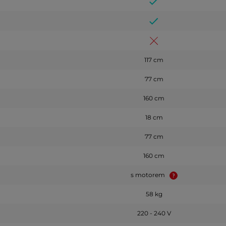
117 cm
77 cm
160 cm
18 cm
77 cm
160 cm
s motorem
58 kg
220 - 240 V