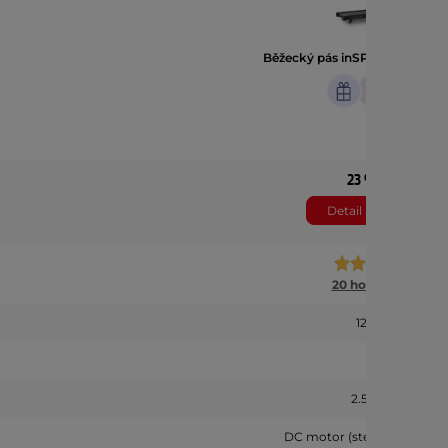
Běžecký pás inSPORTline Zen
23 990 Kč
Detail produktu
20 hodnocení
120 kg
2.50 HP
DC motor (stejnosměrný)