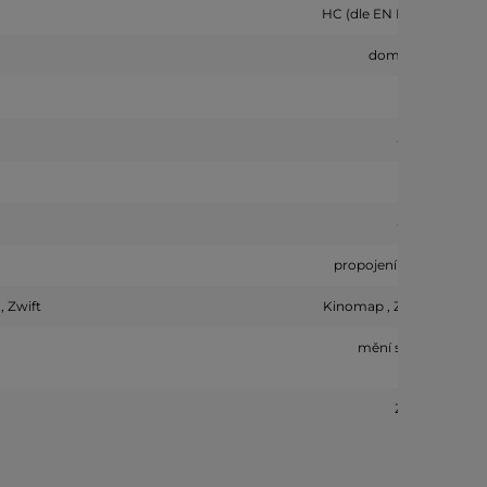
HC (dle EN ISO 20957)
domácí
1
propojení s aplikacemi
 Zwift
Kinomap , Zwift , FitSho
mění sklon
Zen