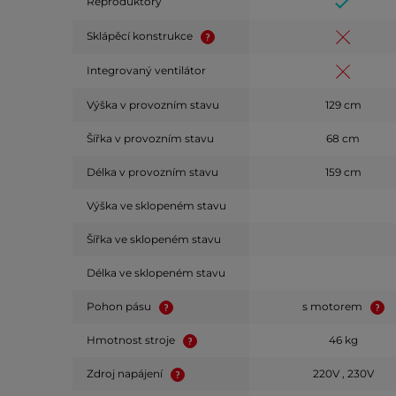
Reproduktory
Sklápěcí konstrukce
Integrovaný ventilátor
Výška v provozním stavu
129 cm
Šířka v provozním stavu
68 cm
Délka v provozním stavu
159 cm
Výška ve sklopeném stavu
Šířka ve sklopeném stavu
Délka ve sklopeném stavu
Pohon pásu
s motorem
Hmotnost stroje
46 kg
Zdroj napájení
220V , 230V