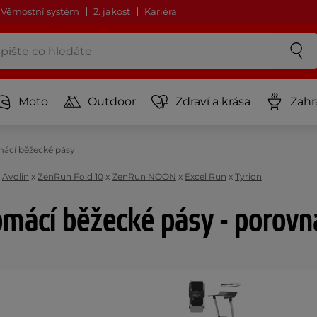
Věrnostní systém
2. jakost
Kariéra
Moto
Outdoor
Zdraví a krása
Zahr
ácí běžecké pásy
x
Avolin
x
ZenRun Fold 10
x
ZenRun NOON
x
Excel Run
x
Tyrion
mácí běžecké pásy - porovn