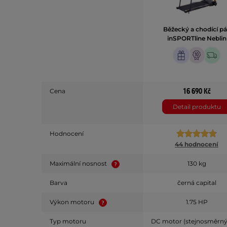
Běžecký a chodící pá
inSPORTline Neblin
16 690 Kč
Cena
Detail produktu
Hodnocení
44 hodnocení
Maximální nosnost
130 kg
Barva
černá capital
Výkon motoru
1.75 HP
Typ motoru
DC motor (stejnosměrn