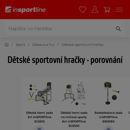
Sport
Zábava a hry
Dětské sportovní hračky
Dětské sportovní hračky - porovnání
Dětská herní sada
Dětská herní sada
Basketbalová sada
3v1 inSPORTline
na míčové sporty
inSPORTline
SCS510
6v1 inSPORTline
BBS580
SCS530