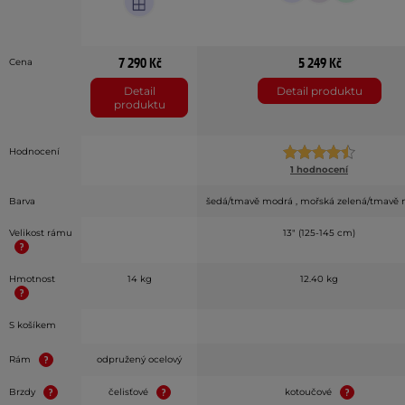
7 290 Kč
5 249 Kč
Cena
Detail
Detail produktu
produktu
Hodnocení
1 hodnocení
Barva
šedá/tmavě modrá , mořská zelená/tmavě
Velikost rámu
13" (125-145 cm)
Hmotnost
14 kg
12.40 kg
S košíkem
Rám
odpružený ocelový
Brzdy
čelisťové
kotoučové