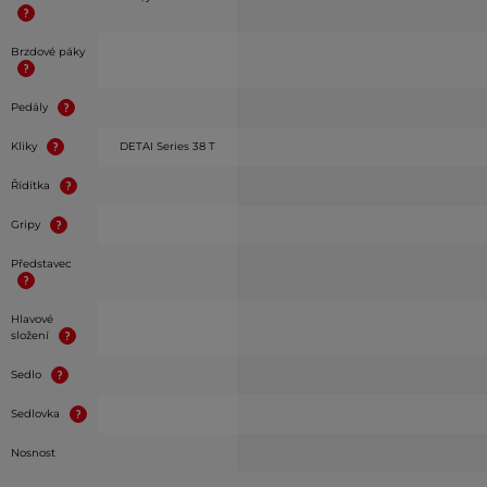
Brzdové páky
Pedály
Kliky
DETAI Series 38 T
Řídítka
Gripy
Představec
Hlavové
složení
Sedlo
Sedlovka
Nosnost