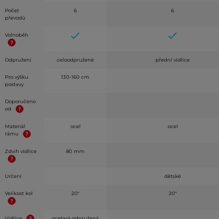
Počet
6
6
převodů
Volnoběh
Odpružení
celoodpružené
přední vidlice
Pro výšku
130-160 cm
postavy
Doporučeno
od
Materiál
ocel
ocel
rámu
Zdvih vidlice
80 mm
Určení
dětské
Velikost kol
20"
20"
Vidlice
ocelová odpružená