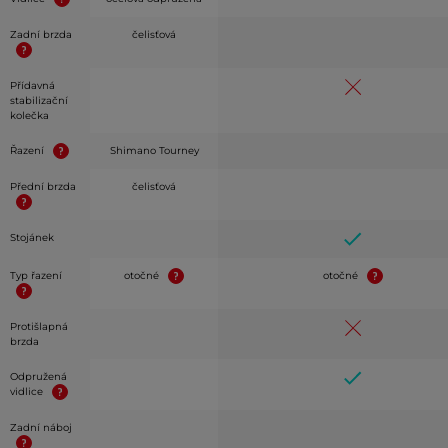
Zadní brzda
čelisťová
Přídavná
stabilizační
kolečka
Řazení
Shimano Tourney
Přední brzda
čelisťová
Stojánek
Typ řazení
otočné
otočné
Protišlapná
brzda
Odpružená
vidlice
Zadní náboj