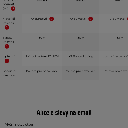
nosnost
(kg)
Materiál
PU gumové
PU gumové
PU gumové
koleček
Tvrdost
80 A
80 A
83 A
koleček
Upínání
Upínací systém K2 BOA
K2 Speed Lacing
Upínací systém 
Speciální
Poutko pro nazouvání
Poutko pro nazouvání
Poutko pro nazo
vlastnosti
Akce a slevy na email
Akční newsletter