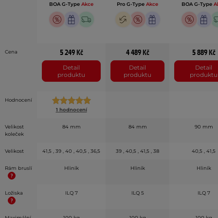
BOA G-Type
Akce
Pro G-Type
Akce
BOA G-Type
A
5 249 Kč
4 489 Kč
5 889 Kč
Cena
Detail
Detail
Detail
produktu
produktu
produktu
Hodnocení
1 hodnocení
Velikost
84 mm
84 mm
90 mm
koleček
Velikost
41,5 , 39 , 40 , 40,5 , 36,5
39 , 40,5 , 41,5 , 38
40,5 , 41,5
Rám bruslí
Hliník
Hliník
Hliník
Ložiska
ILQ 7
ILQ 5
ILQ 7
Maximální
100 kg
100 kg
100 kg