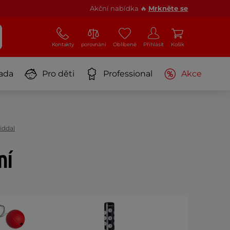
Akční nabídka 🔥
Mrkněte se
Kontakty
porovnání
Oblíbené
Přihlásit
Košík
ada
Pro děti
Professional
Akce
iddal
ní