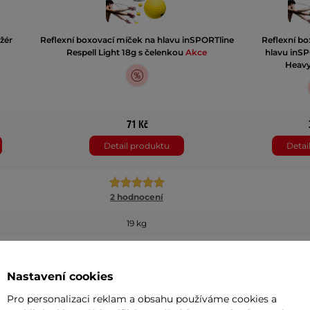
žér
Reflexní boxovací míček na hlavu inSPORTline
Reflexní b
Respell Light 18g s čelenkou
Akce
hlavu inSP
Heav
71 Kč
Detail produktu
Detai
2 hodnocení
19 kg
Nastavení cookies
142 cm
Pro personalizaci reklam a obsahu používáme cookies a