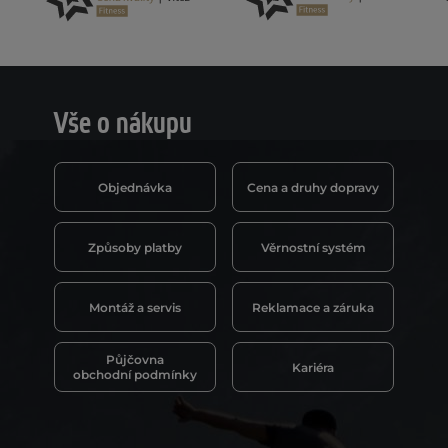
Vše o nákupu
Objednávka
Cena a druhy dopravy
Způsoby platby
Věrnostní systém
Montáž a servis
Reklamace a záruka
Půjčovna
Kariéra
obchodní podmínky