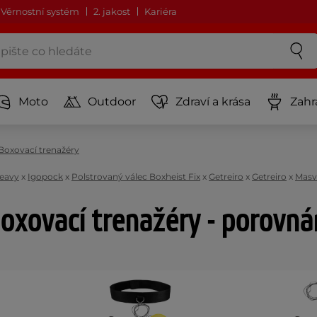
Věrnostní systém
2. jakost
Kariéra
Moto
Outdoor
Zdraví a krása
Zahr
Boxovací trenažéry
Heavy
x
Igopock
x
Polstrovaný válec Boxheist Fix
x
Getreiro
x
Getreiro
x
Masv
oxovací trenažéry - porovná