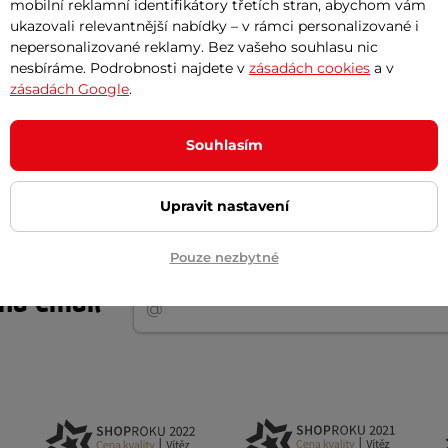
mobilní reklamní identifikátory třetích stran, abychom vám
ukazovali relevantnější nabídky – v rámci personalizované i
43 cm
nepersonalizované reklamy. Bez vašeho souhlasu nic
syntetická kůže , odolná guma , HDPE polyetylen
nesbíráme. Podrobnosti najdete v
zásadách cookies
a v
zásadách Google
.
EVA pěna , EPE bavlna
EV
Souhlasím
Upravit nastavení
Pouze nezbytné
Akční newsletter
 na email