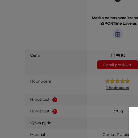
Maska na boxovací trena
inSPORTline Loveras
1 199 Kč
Cena
Detail produktu
Hodnocení
1 hodnocení
Hmotnost
Hmotnost
770 g
Výška pytle
Materiál
Guma , PU pěna