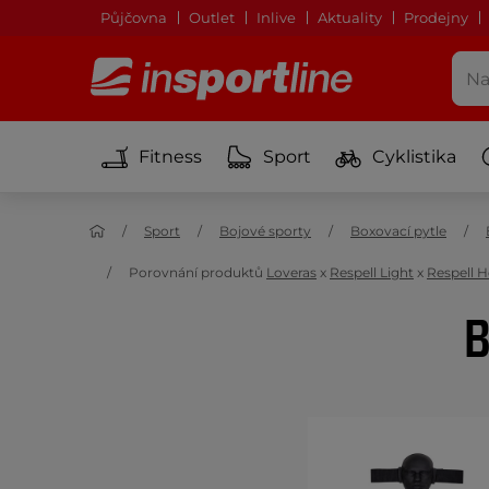
Půjčovna
Outlet
Inlive
Aktuality
Prodejny
Fitness
Sport
Cyklistika
Sport
Bojové sporty
Boxovací pytle
Porovnání produktů
Loveras
x
Respell Light
x
Respell 
B