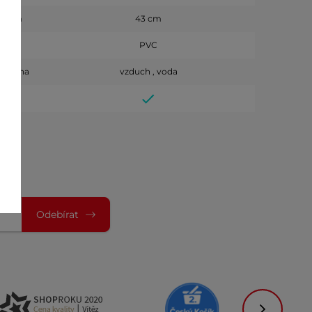
60 cm
43 cm
43 cm
PVC
PVC
PVC
A pěna
vzduch , voda
vzduch , vo
Odebírat