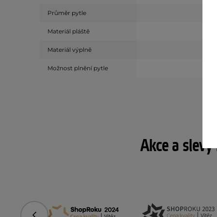
Průměr pytle
Materiál pláště
Materiál výplně
Možnost plnění pytle
Akce a slevy