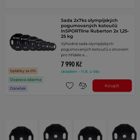
Sada 2x7ks olympijských
pogumovaných kotoučů
inSPORTline Ruberton 2x 1,25-
25 kg
Výhodná sada olympijských
pogumovaných kotoučů s otvorem
pro hřídele a …
7 990 Kč
Splátky za 0%
skladem – 11.8. u Vás
Doprava zdarma
Koupit
Dáreček