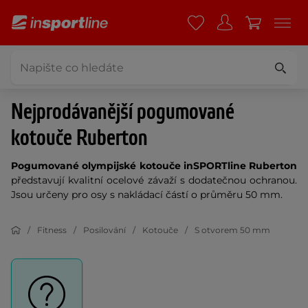
Nejprodávanější pogumované
kotouče Ruberton
Pogumované olympijské kotouče inSPORTline Ruberton
představují kvalitní ocelové závaží s dodatečnou ochranou.
Jsou určeny pro osy s nakládací částí o průměru 50 mm.
Fitness
Posilování
Kotouče
S otvorem 50 mm