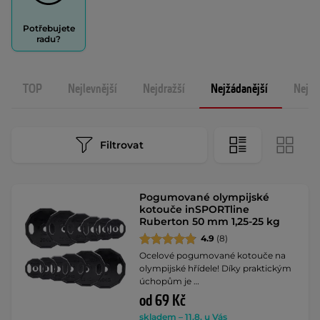
Potřebujete
radu?
TOP
Nejlevnější
Nejdražší
Nejžádanější
Nejno
Filtrovat
Pogumované olympijské
kotouče inSPORTline
Ruberton 50 mm 1,25-25 kg
4.9
(8)
Ocelové pogumované kotouče na
olympijské hřídele! Díky praktickým
úchopům je …
od 69 Kč
skladem – 11.8. u Vás