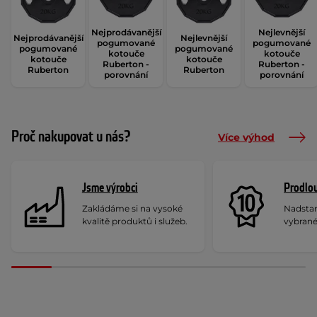
Nejprodávanější
Nejlevnější
Nejprodávanější
Nejlevnější
pogumované
pogumované
pogumované
pogumované
kotouče
kotouče
kotouče
kotouče
Ruberton -
Ruberton -
Ruberton
Ruberton
porovnání
porovnání
Proč nakupovat u nás?
Více výhod
Jsme výrobci
Prodlou
Zakládáme si na vysoké
Nadstan
kvalitě produktů i služeb.
vybrané