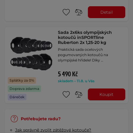
Detail
Sada 2x6ks olympijských
kotoučů inSPORTline
Ruberton 2x 1,25-20 kg
Praktická sada ocelových
pogumovaných kotoučů na
olympijské hřídele! Díky …
5 490 Kč
Splátky za 0%
skladem – 11.8. u Vás
Doprava zdarma
Koupit
Dáreček
Potřebujete radu?
Jak správně zvolit zátěžové kotouče?