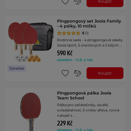
Koupit
Pingpongový set Joola Family
- 4 pálky, 10 míčků
5
(1)
Rodinná sada - 4 pingpongové rakety
Joola Spirit, 5 oranžových a 5 bílých …
590 Kč
skladem – 11.8. u Vás
Dáreček
Koupit
Pingpongová pálka Joola
Team School
Pálka pro začátečníky, skvělá
ovladatelnost, 5 vrstev dřeva, rovná
rukojeť s …
229 Kč
skladem – 11.8. u Vás