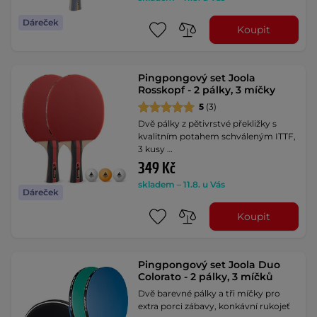
Dáreček
Koupit
Pingpongový set Joola
Rosskopf - 2 pálky, 3 míčky
5
(3)
Dvě pálky z pětivrstvé překližky s
kvalitním potahem schváleným ITTF,
3 kusy …
349 Kč
skladem – 11.8. u Vás
Dáreček
Koupit
Pingpongový set Joola Duo
Colorato - 2 pálky, 3 míčků
Dvě barevné pálky a tři míčky pro
extra porci zábavy, konkávní rukojeť