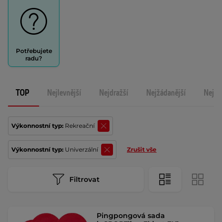
Potřebujete
radu?
TOP
Nejlevnější
Nejdražší
Nejžádanější
Nejno
Výkonnostní typ:
Rekreační
Výkonnostní typ:
Univerzální
Zrušit vše
Filtrovat
Pingpongová sada