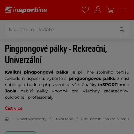
Pingpongové pálky - Rekreační,
Univerzální
Kvalitní pingpongové pálka
je při hře stolního tenisu
základem úspěchu. Vyberte si
pingpongovou pálku
z naší
nabídky a budete připraveni na vše. Značky
inSPORTline
a
Joola
nabízí pálky vhodné pro všechny začátečníky,
pokročilé i profesionály.
Číst více
Sport
Raketové sporty
Stolní tenis
Příslušenství na stolní tenis