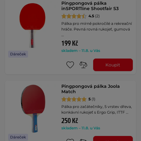
Pingpongová pálka
inSPORTline Shootfair S3
4.5
(2)
Pálka pro mírně pokročilé a rekreační
hráče. Pevná rovná rukojeť, gumová
…
199 Kč
skladem – 11.8. u Vás
Dáreček
Koupit
Pingpongová pálka Joola
Match
5
(1)
Pálka pro začátečníky, 5 vrstev dřeva,
konkávní rukojeť s Ergo Grip, ITTF …
250 Kč
skladem – 11.8. u Vás
Dáreček