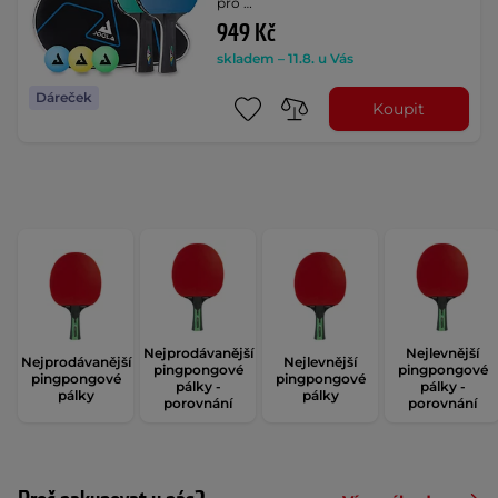
pro …
949 Kč
skladem – 11.8. u Vás
Dáreček
Koupit
Nejprodávanější
Nejlevnější
Nejprodávanější
Nejlevnější
pingpongové
pingpongové
pingpongové
pingpongové
pálky -
pálky -
pálky
pálky
porovnání
porovnání