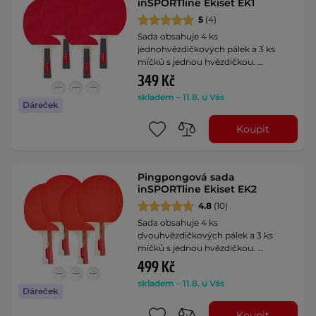
inSPORTline Ekiset EK1
5
(4)
Sada obsahuje 4 ks
jednohvězdičkových pálek a 3 ks
míčků s jednou hvězdičkou. …
349 Kč
skladem – 11.8. u Vás
Dáreček
Koupit
Pingpongová sada
inSPORTline Ekiset EK2
4.8
(10)
Sada obsahuje 4 ks
dvouhvězdičkových pálek a 3 ks
míčků s jednou hvězdičkou. …
499 Kč
skladem – 11.8. u Vás
Dáreček
Koupit