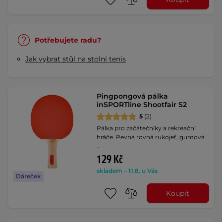
Potřebujete radu?
Jak vybrat stůl na stolní tenis
Pingpongová pálka
inSPORTline Shootfair S2
5
(2)
Pálka pro začátečníky a rekreační
hráče. Pevná rovná rukojeť, gumová
…
129 Kč
skladem – 11.8. u Vás
Dáreček
Koupit