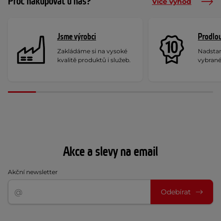
Proč nakupovat u nás?
Více výhod
Jsme výrobci
Prodlou
Zakládáme si na vysoké
Nadstan
kvalitě produktů i služeb.
vybrané
Akce a slevy na email
Akční newsletter
Odebírat