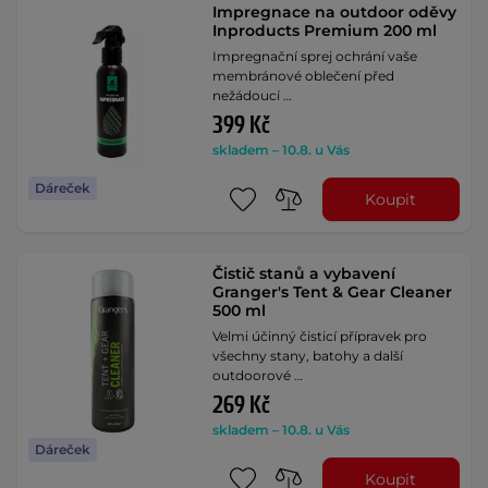
Impregnace na outdoor oděvy
Inproducts Premium 200 ml
Impregnační sprej ochrání vaše
membránové oblečení před
nežádoucí …
399 Kč
skladem – 10.8. u Vás
Dáreček
Koupit
Čistič stanů a vybavení
Granger's Tent & Gear Cleaner
500 ml
Velmi účinný čisticí přípravek pro
všechny stany, batohy a další
outdoorové …
269 Kč
skladem – 10.8. u Vás
Dáreček
Koupit