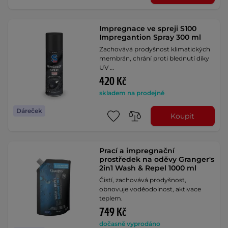
Impregnace ve spreji S100
Impregantion Spray 300 ml
Zachovává prodyšnost klimatických
membrán, chrání proti blednutí díky
UV …
420 Kč
skladem na prodejně
Dáreček
Koupit
Prací a impregnační
prostředek na oděvy Granger's
2in1 Wash & Repel 1000 ml
Čistí, zachovává prodyšnost,
obnovuje voděodolnost, aktivace
teplem.
749 Kč
dočasně vyprodáno