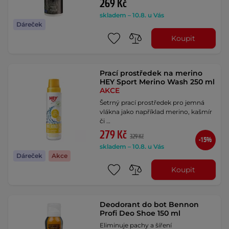
269 Kč
skladem – 10.8. u Vás
Dáreček
Koupit
Prací prostředek na merino
HEY Sport Merino Wash 250 ml
AKCE
Šetrný prací prostředek pro jemná
vlákna jako například merino, kašmír
či …
279 Kč
329 Kč
-15%
skladem – 10.8. u Vás
Dáreček
Akce
Koupit
Deodorant do bot Bennon
Profi Deo Shoe 150 ml
Eliminuje pachy a šíření