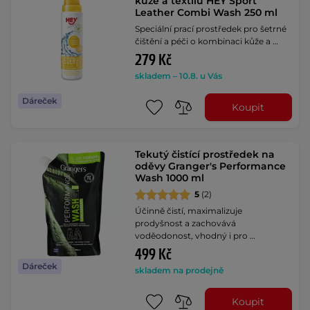
kůže a textilu HEY Sport
Leather Combi Wash 250 ml
Speciální prací prostředek pro šetrné
čištění a péči o kombinaci kůže a …
279 Kč
skladem – 10.8. u Vás
Dáreček
Koupit
Tekutý čistící prostředek na
oděvy Granger's Performance
Wash 1000 ml
5
(2)
Účinně čistí, maximalizuje
prodyšnost a zachovává
voděodonost, vhodný i pro …
499 Kč
Dáreček
skladem na prodejně
Koupit