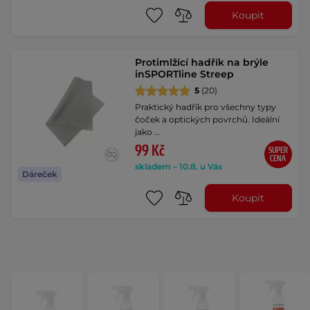
Koupit
Protimlžící hadřík na brýle
inSPORTline Streep
5
(20)
Praktický hadřík pro všechny typy
čoček a optických povrchů. Ideální
jako …
99 Kč
SUPER
CENA
skladem – 10.8. u Vás
Dáreček
Koupit