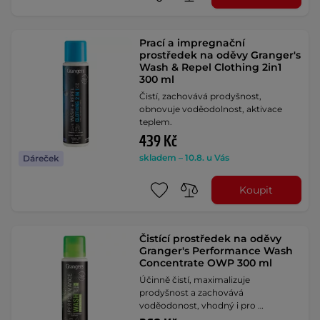
Prací a impregnační
prostředek na oděvy Granger's
Wash & Repel Clothing 2in1
300 ml
Čistí, zachovává prodyšnost,
obnovuje voděodolnost, aktivace
teplem.
439 Kč
skladem – 10.8. u Vás
Dáreček
Koupit
Čistící prostředek na oděvy
Granger's Performance Wash
Concentrate OWP 300 ml
Účinně čistí, maximalizuje
prodyšnost a zachovává
voděodonost, vhodný i pro …