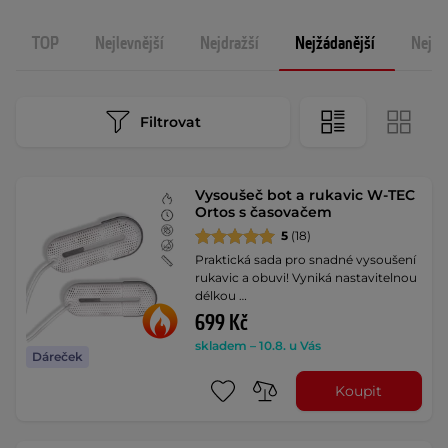
TOP
Nejlevnější
Nejdražší
Nejžádanější
Nejno
Filtrovat
Vysoušeč bot a rukavic W-TEC
Ortos s časovačem
5
(18)
Praktická sada pro snadné vysoušení
rukavic a obuvi! Vyniká nastavitelnou
délkou …
699 Kč
skladem – 10.8. u Vás
Dáreček
Koupit