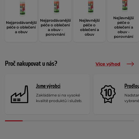
Nejlevnější
Nejprodávanější
Nejlevnější
Nejprodávanější
péče o
péče o oblečení
péče o
péče o oblečení
oblečení a
a obuv -
oblečení a
a obuv
obuv -
porovnání
obuv
porovnání
Proč nakupovat u nás?
Více výhod
Jsme výrobci
Prodlou
Zakládáme si na vysoké
Nadstan
kvalitě produktů i služeb.
vybrané