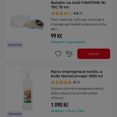
Balzám na kůži FANTOMS W-
TEC 10 ml
4.3
(3)
Čistí, ošetřuje, vyživuje, renovuje a
impregnuje hladké kožené povrchy,
ale i …
99 Kč
skladem na prodejně
Dáreček
Detail
Nano impregnace textilu a
kůže NanoConcept 1000 ml
5
(2)
Vysoce účinná impregnace textilu,
kůže a stanů na ochranu před
vlhkostí, …
1 090 Kč
skladem – 10.8. u Vás
Dáreček