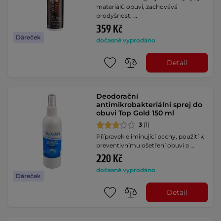
materiálů obuvi, zachovává
prodyšnost, …
359 Kč
Dáreček
dočasně vyprodáno
Detail
Deodorační
antimikrobakteriální sprej do
obuvi Top Gold 150 ml
3
(1)
Přípravek eliminující pachy, použití k
preventivnímu ošetření obuvi a …
220 Kč
dočasně vyprodáno
Dáreček
Detail