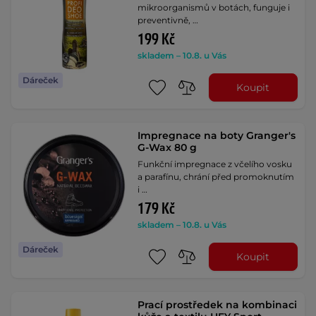
mikroorganismů v botách, funguje i
preventivně, …
199 Kč
skladem – 10.8. u Vás
Dáreček
Koupit
Impregnace na boty Granger's
G-Wax 80 g
Funkční impregnace z včelího vosku
a parafínu, chrání před promoknutím
i …
179 Kč
skladem – 10.8. u Vás
Dáreček
Koupit
Prací prostředek na kombinaci