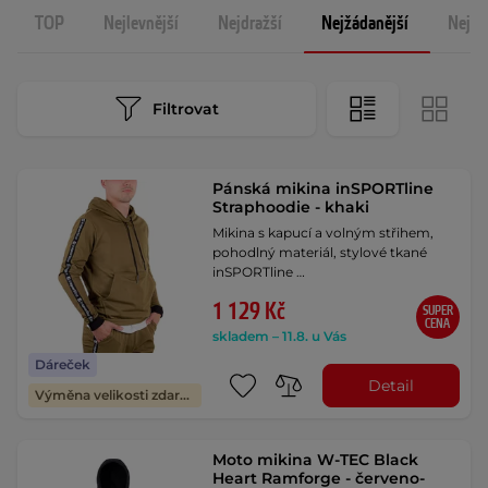
TOP
Nejlevnější
Nejdražší
Nejžádanější
Nejno
Filtrovat
Pánská mikina inSPORTline
Straphoodie - khaki
Mikina s kapucí a volným střihem,
pohodlný materiál, stylové tkané
inSPORTline …
1 129 Kč
SUPER
CENA
skladem – 11.8. u Vás
Dáreček
Detail
Výměna velikosti zdarma
Moto mikina W-TEC Black
Heart Ramforge - červeno-