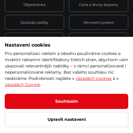
Objednávka
Cena a druhy dopravy
Způsoby platby
Věrnostní systém
Montáž a servis
Reklamace a záruka
Nastavení cookies
Pro personalizaci reklam a obsahu používáme cookies a
Půjčovna
Kariéra
mobilní reklamní identifikátory třetích stran, abychom vám
obchodní podmínky
ukazovali relevantnější nabídky – v rámci personalizované i
nepersonalizované reklamy. Bez vašeho souhlasu nic
nesbíráme. Podrobnosti najdete v
zásadách cookies
a v
zásadách Google
.
© 2026 SEVEN SPORT s.r.o Všechna práva vyhrazena
Podle zákona o evidenci tržeb je prodávající povinen vystavit
Souhlasím
kupujícímu účtenku.
Zároveň je povinen zaevidovat přijatou tržbu u správce daně online; v
případě technického výpadku pak nejpozději do 48 hodin.
Upravit nastavení
Ochrana osobních údajů
Nastavení cookies
Vnitřní oznamovací
systém
Prohlášení přístupnosti