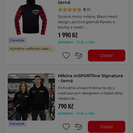
černá
5
(5)
Stylová moto mikina, Black Heart
design, poctivá gramáž flanelu a
bavlny s mesh …
1 990 Kč
Dáreček
skladem – 11.8. u Vás
Výměna velikosti zdarma
Detail
Mikina inSPORTline Signature
- černá
Pohodlná unisex mikina na zip s
nadčasovým designem z české dílny.
Ideální do …
790 Kč
skladem – 11.8. u Vás
Dáreček
Detail