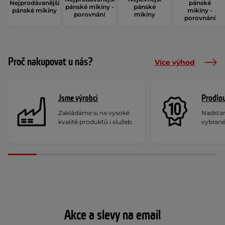
Nejprodávanější
pánské
pánské mikiny -
pánské
pánské mikiny
mikiny -
porovnání
mikiny
porovnání
Proč nakupovat u nás?
Více výhod
Jsme výrobci
Prodlou
Zakládáme si na vysoké
Nadstan
kvalitě produktů i služeb.
vybrané
Akce a slevy na email