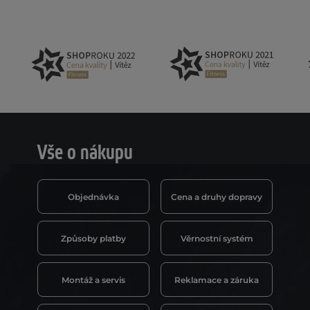
Vše o nákupu
Objednávka
Cena a druhy dopravy
Způsoby platby
Věrnostní systém
Montáž a servis
Reklamace a záruka