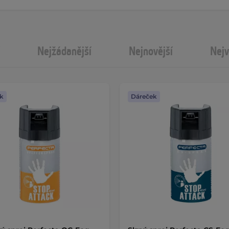
Nejžádanější
Nejnovější
Nejv
k
Dáreček