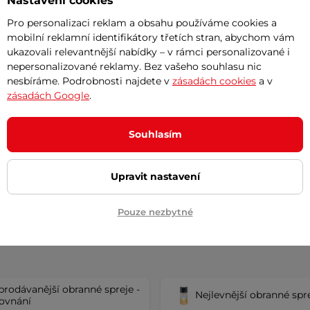
Nastavení cookies
Pro personalizaci reklam a obsahu používáme cookies a
mobilní reklamní identifikátory třetích stran, abychom vám
ukazovali relevantnější nabídky – v rámci personalizované i
nepersonalizované reklamy. Bez vašeho souhlasu nic
nesbíráme. Podrobnosti najdete v
zásadách cookies
a v
a obranné spreje Anti-Zver
Obranný sprej Anti-Zver 6
zásadách Google
.
erový obal s popruhem vhodný
Slzný sprej na obranu proti divo
ý sprej Anti-Zver nebo menší
zvířatům s účinným dosahem 5 -
metrů.
Souhlasím
č
1 590 Kč
– 11.8. u Vás
dočasně vyprodáno
Upravit nastavení
Koupit
Detai
Pouze nezbytné
prodávanější obranné spreje -
Nejlevnější obranné spr
ovnání