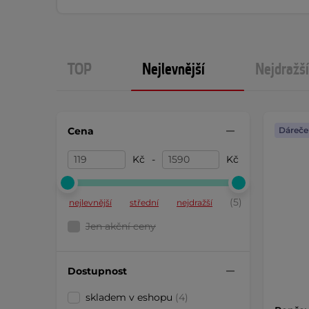
TOP
Nejlevnější
Nejdražší
Cena
Dáreče
Kč
-
Kč
(5)
nejlevnější
střední
nejdražší
Jen akční ceny
Dostupnost
skladem v eshopu
(4)