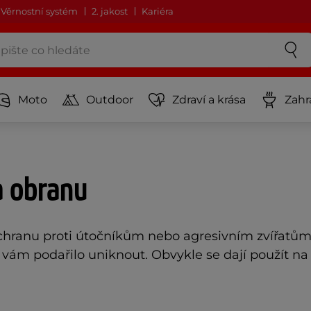
Věrnostní systém
2. jakost
Kariéra
Moto
Outdoor
Zdraví a krása
Zahr
a obranu
chranu proti útočníkům nebo agresivním zvířatů
se vám podařilo uniknout. Obvykle se dají použít n