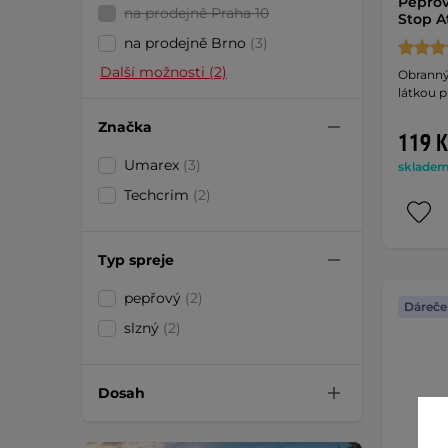
Pepřov
na prodejně Praha 10
Stop A
na prodejně Brno
(3)
Další možnosti (2)
Obranný
látkou p
Značka
119 K
Umarex
(3)
skladem 
Techcrim
(2)
Typ spreje
pepřový
(2)
Dáreče
slzný
(2)
Dosah