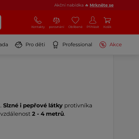
Akční nabídka 🔥
Mrkněte se
Kontakty
porovnání
Oblíbené
Přihlásit
Košík
ada
Pro děti
Professional
Akce
m.
Slzné i pepřové látky
protivníka
a vzdálenost
2 - 4 metrů
.