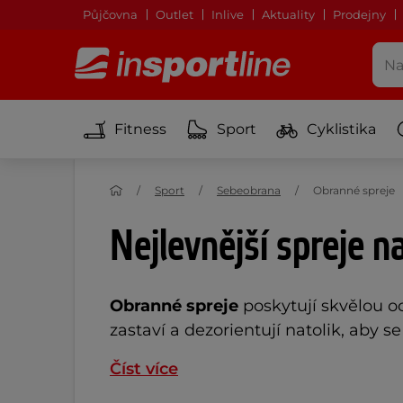
Půjčovna
Outlet
Inlive
Aktuality
Prodejny
Fitness
Sport
Cyklistika
Sport
Sebeobrana
Obranné spreje
Nejlevnější spreje n
Obranné spreje
poskytují skvělou o
zastaví a dezorientují natolik, aby 
Číst více