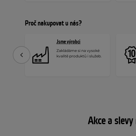
Proč nakupovat u nás?
Jsme výrobci
Zakládáme si na vysoké
kvalitě produktů i služeb.
Předchozí
Akce a slevy