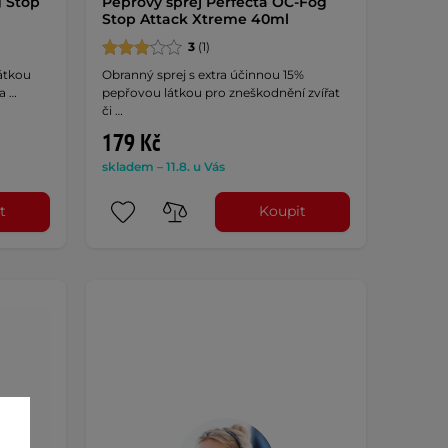
g Stop
Pepřový sprej Perfecta OC-Fog
Stop Attack Xtreme 40ml
3
(1)
látkou
Obranný sprej s extra účinnou 15%
a …
pepřovou látkou pro zneškodnění zvířat
či …
179 Kč
skladem – 11.8. u Vás
t
Koupit