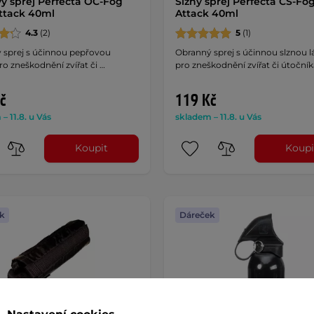
ý sprej Perfecta OC-Fog
Slzný sprej Perfecta CS-Fo
ttack 40ml
Attack 40ml
4.3
(2)
5
(1)
 sprej s účinnou pepřovou
Obranný sprej s účinnou slznou 
ro zneškodnění zvířat či …
pro zneškodnění zvířat či útočník
č
119 Kč
– 11.8. u Vás
skladem – 11.8. u Vás
Koupit
Koupi
k
Dáreček