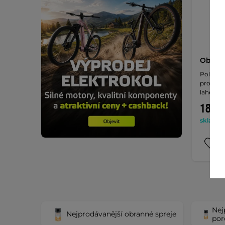
Obal n
Polyest
pro slzn
lahev.
189 K
skladem 
Nej
Nejprodávanější obranné spreje
por