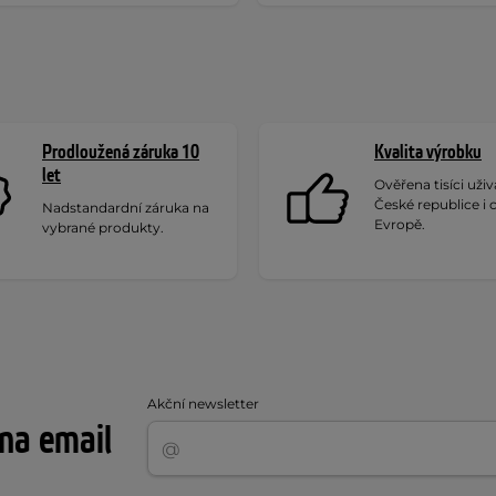
Prodloužená záruka 10
Kvalita výrobku
let
Ověřena tisíci uživa
České republice i 
Nadstandardní záruka na
Evropě.
vybrané produkty.
Akční newsletter
 na email