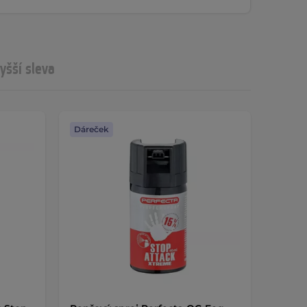
yšší sleva
Dáreček