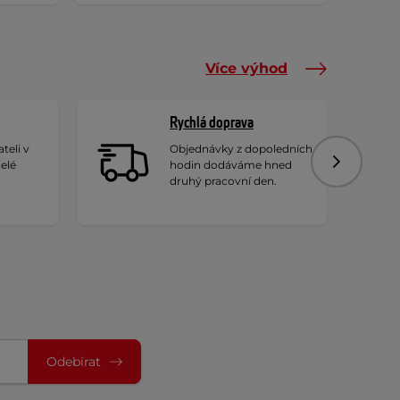
Více výhod
Rychlá doprava
teli v
Objednávky z dopoledních
celé
hodin dodáváme hned
Následujíc
druhý pracovní den.
Odebírat