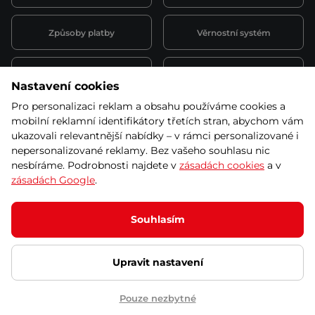
Způsoby platby
Věrnostní systém
Montáž a servis
Reklamace a záruka
Nastavení cookies
Pro personalizaci reklam a obsahu používáme cookies a
Půjčovna
Kariéra
mobilní reklamní identifikátory třetích stran, abychom vám
obchodní podmínky
ukazovali relevantnější nabídky – v rámci personalizované i
nepersonalizované reklamy. Bez vašeho souhlasu nic
nesbíráme. Podrobnosti najdete v
zásadách cookies
a v
zásadách Google
.
© 2026 SEVEN SPORT s.r.o Všechna práva vyhrazena
Podle zákona o evidenci tržeb je prodávající povinen vystavit
Souhlasím
kupujícímu účtenku.
Zároveň je povinen zaevidovat přijatou tržbu u správce daně online; v
případě technického výpadku pak nejpozději do 48 hodin.
Upravit nastavení
Ochrana osobních údajů
Nastavení cookies
Vnitřní oznamovací
systém
Prohlášení přístupnosti
Pouze nezbytné