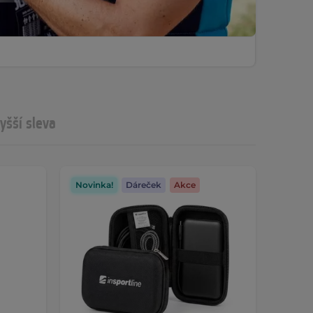
yšší sleva
Novinka!
Dáreček
Akce