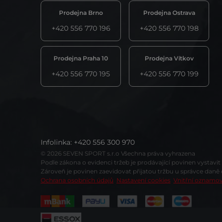
Prodejna Brno
Prodejna Ostrava
+420 556 770 196
+420 556 770 198
Prodejna Praha 10
Prodejna Vítkov
+420 556 770 195
+420 556 770 199
Infolinka
:
+420 556 300 970
© 2026 SEVEN SPORT s.r.o Všechna práva vyhrazena
Podle zákona o evidenci tržeb je prodávající povinen vystavi
Zároveň je povinen zaevidovat přijatou tržbu u správce daně
Ochrana osobních údajů
Nastavení cookies
Vnitřní oznamo