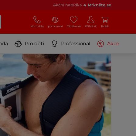
Akční nabídka 🔥
Mrkněte se
Kontakty
porovnání
Oblíbené
Přihlásit
Košík
ada
Pro děti
Professional
Akce