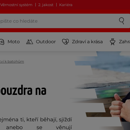
Věrnostní systém
2. jakost
Kariéra
Moto
Outdoor
Zdraví a krása
Zahr
ství k batohům
pouzdra na
jména ti, kteří běhají, sjíždí
 anebo se věnují