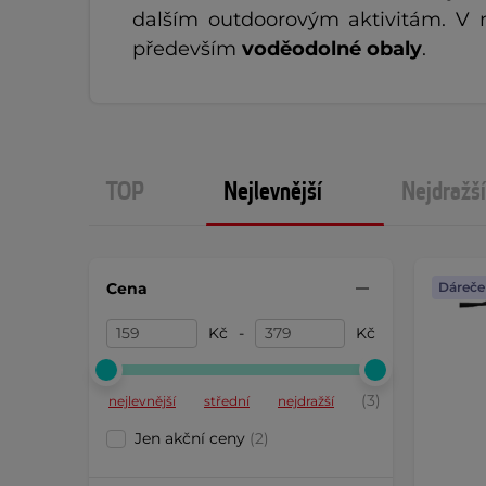
dalším outdoorovým aktivitám. V 
především
voděodolné obaly
.
TOP
Nejlevnější
Nejdražší
Cena
Dáreče
Kč
-
Kč
(3)
nejlevnější
střední
nejdražší
Jen akční ceny
(2)