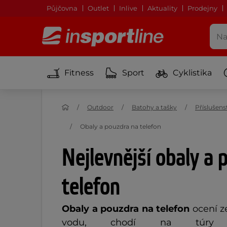
Půjčovna
Outlet
Inlive
Aktuality
Prodejny
Fitness
Sport
Cyklistika
Outdoor
Batohy a tašky
Příslušen
Obaly a pouzdra na telefon
Nejlevnější obaly a 
telefon
Obaly a pouzdra na telefon
ocení ze
vodu, chodí na túry