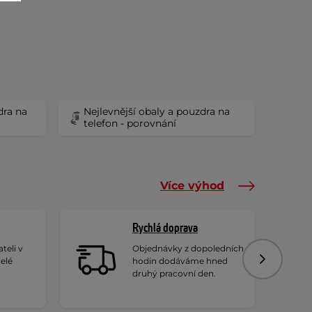
dra na
Nejlevnější obaly a pouzdra na
telefon - porovnání
Více výhod
Rychlá doprava
teli v
Objednávky z dopoledních
celé
hodin dodáváme hned
Následujíc
druhý pracovní den.