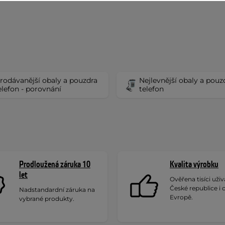
rodávanější obaly a pouzdra
Nejlevnější obaly a pouz
elefon - porovnání
telefon
Prodloužená záruka 10
Kvalita výrobku
let
Ověřena tisíci uživa
České republice i 
Nadstandardní záruka na
Evropě.
vybrané produkty.