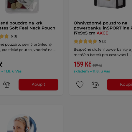
sné pouzdro na krk
Ohnivzdorné pouzdro na
tes Soft Feel Neck Pouch
powerbanku inSPORTline 
17x9x5 cm
AKCE
5
(1)
5
(2)
né pouzdro, pevný průhledný
Bezpečné uložení powerbanky a 
, praktické poutko, vhodné na …
menších baterií pro cestování i …
č
159 Kč
189 Kč
– 11.8. u Vás
skladem – 11.8. u Vás
Koupit
Koupi