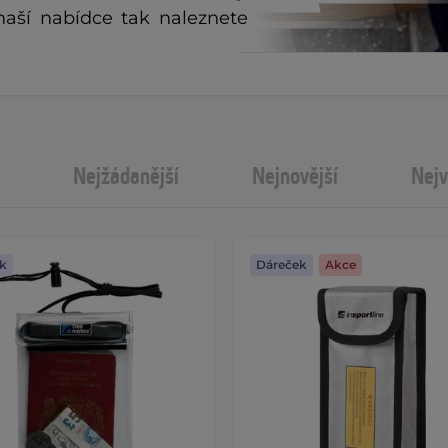
naší nabídce tak naleznete
Nejžádanější
Nejnovější
Nejv
k
Dáreček
Akce