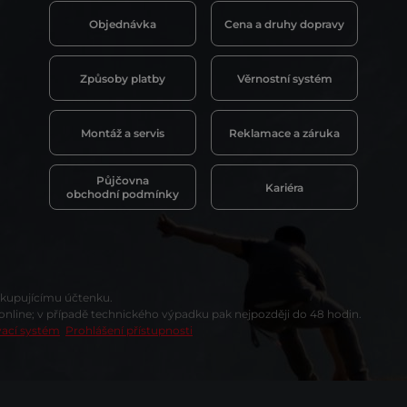
Objednávka
Cena a druhy dopravy
Způsoby platby
Věrnostní systém
Montáž a servis
Reklamace a záruka
Půjčovna
Kariéra
obchodní podmínky
t kupujícímu účtenku.
 online; v případě technického výpadku pak nejpozději do 48 hodin.
vací systém
Prohlášení přístupnosti