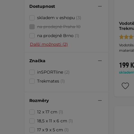
Dostupnost
skladem v eshopu
(3)
Vodotě
na prodejně Praha 10
Trekma
na prodejně Brno
(1)
Další možnosti (2)
Vodotěs
materiál
Značka
199 K
inSPORTline
(2)
skladem 
Trekmates
(1)
Rozměry
12 x 17 cm
(1)
18,5 x 11 x 6 cm
(1)
17 x 9 x 5 cm
(1)