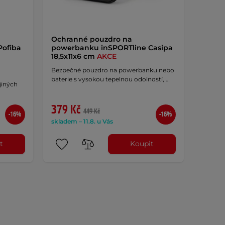
Ochranné pouzdro na
Pofiba
powerbanku inSPORTline Casipa
18,5x11x6 cm
AKCE
Bezpečné pouzdro na powerbanku nebo
baterie s vysokou tepelnou odolností, …
jiných
379 Kč
449 Kč
-16%
-16%
skladem – 11.8. u Vás
t
Koupit