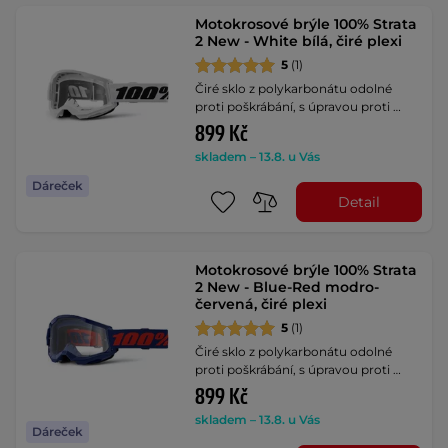
Motokrosové brýle 100% Strata
2 New - White bílá, čiré plexi
5
(1)
Čiré sklo z polykarbonátu odolné
proti poškrábání, s úpravou proti …
899 Kč
skladem – 13.8. u Vás
Dáreček
Detail
Motokrosové brýle 100% Strata
2 New - Blue-Red modro-
červená, čiré plexi
5
(1)
Čiré sklo z polykarbonátu odolné
proti poškrábání, s úpravou proti …
899 Kč
skladem – 13.8. u Vás
Dáreček