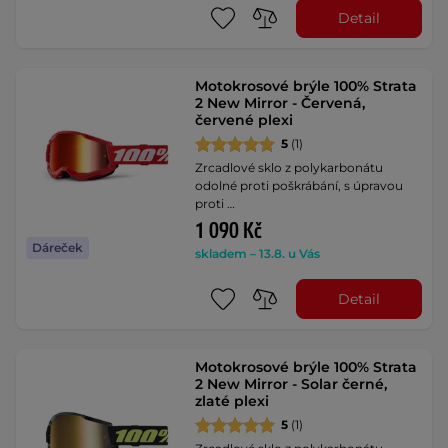
Detail
Motokrosové brýle 100% Strata
2 New Mirror - Červená,
červené plexi
5
(1)
Zrcadlové sklo z polykarbonátu
odolné proti poškrábání, s úpravou
proti …
1 090 Kč
Dáreček
skladem – 13.8. u Vás
Detail
Motokrosové brýle 100% Strata
2 New Mirror - Solar černé,
zlaté plexi
5
(1)