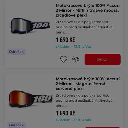
Motokrosové brýle 100% Accuri
2 Mirror - Mifflin tmavě modrá,
zrcadlové plexi
Zrcadlové sklo z polykarbonátu
odolné proti poškrábání, třívrstvá
pěna, …
1 690 Kč
skladem – 13.8. u Vás
Dáreček
Detail
Motokrosové brýle 100% Accuri
2 Mirror - Magnus černá,
červené plexi
Zrcadlové sklo z polykarbonátu
odolné proti poškrábání, třívrstvá
pěna, …
1 690 Kč
skladem – 11.8. u Vás
Dáreček