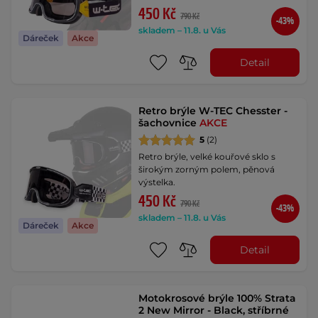
450 Kč
790 Kč
-43%
skladem – 11.8. u Vás
Dáreček
Akce
Detail
Retro brýle W-TEC Chesster -
šachovnice
AKCE
5
(2)
Retro brýle, velké kouřové sklo s
širokým zorným polem, pěnová
výstelka.
450 Kč
790 Kč
-43%
skladem – 11.8. u Vás
Dáreček
Akce
Detail
Motokrosové brýle 100% Strata
2 New Mirror - Black, stříbrné