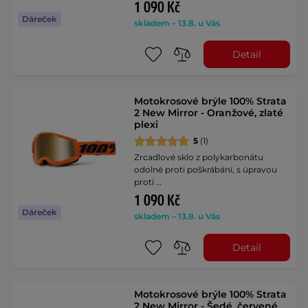
1 090 Kč
Dáreček
skladem – 13.8. u Vás
Detail
Motokrosové brýle 100% Strata
2 New Mirror - Oranžové, zlaté
plexi
5
(1)
Zrcadlové sklo z polykarbonátu
odolné proti poškrábání, s úpravou
proti …
1 090 Kč
Dáreček
skladem – 13.8. u Vás
Detail
Motokrosové brýle 100% Strata
2 New Mirror - Šedé, červené