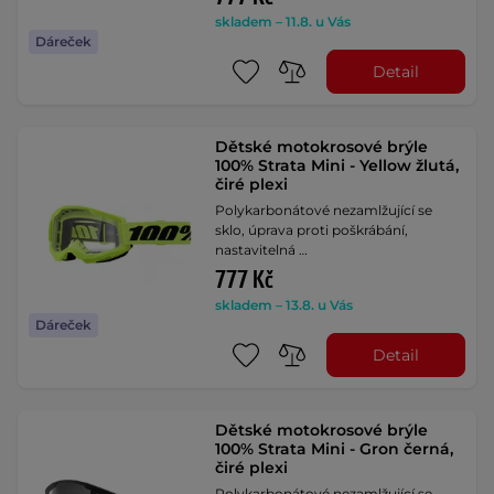
skladem – 11.8. u Vás
Dáreček
Detail
Dětské motokrosové brýle
100% Strata Mini - Yellow žlutá,
čiré plexi
Polykarbonátové nezamlžující se
sklo, úprava proti poškrábání,
nastavitelná …
777 Kč
skladem – 13.8. u Vás
Dáreček
Detail
Dětské motokrosové brýle
100% Strata Mini - Gron černá,
čiré plexi
Polykarbonátové nezamlžující se