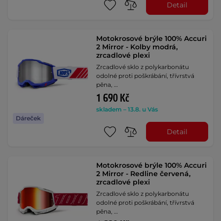
Detail
Motokrosové brýle 100% Accuri
2 Mirror - Kolby modrá,
zrcadlové plexi
Zrcadlové sklo z polykarbonátu
odolné proti poškrábání, třívrstvá
pěna, …
1 690 Kč
skladem – 13.8. u Vás
Dáreček
Detail
Motokrosové brýle 100% Accuri
2 Mirror - Redline červená,
zrcadlové plexi
Zrcadlové sklo z polykarbonátu
odolné proti poškrábání, třívrstvá
pěna, …