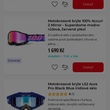
Detail
Motokrosové brýle 100% Accuri
2 Mirror - Superdome modro-
růžová, červené plexi
Zrcadlové sklo z polykarbonátu
odolné proti poškrábání, třívrstvá
pěna, …
1 690 Kč
skladem – 11.8. u Vás
Dáreček
Detail
Motokrosové brýle LS2 Aura
Pro Black Blue iridiové sklo
5
(1)
Prémiové specifikace i funkce,
iridiové sklo, dvojitě vstřikovaný
rámeček, …