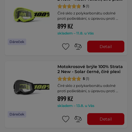
5
(1)
Čiré sklo z polykarbonátu odolné
proti poškrábání, s úpravou proti …
899 Kč
skladem – 11.8. u Vás
Dáreček
Detail
Motokrosové brýle 100% Strata
2 New - Solar černé, čiré plexi
5
(1)
Čiré sklo z polykarbonátu odolné
proti poškrábání, s úpravou proti …
899 Kč
skladem – 13.8. u Vás
Dáreček
Detail