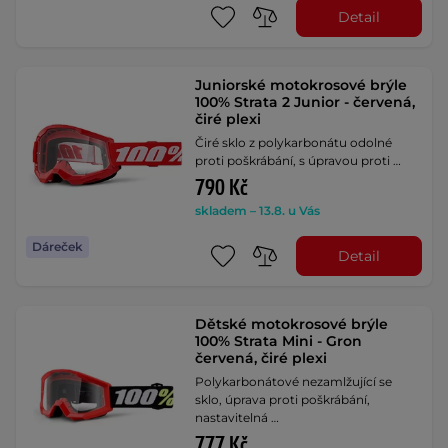
Detail
Juniorské motokrosové brýle
100% Strata 2 Junior - červená,
čiré plexi
Čiré sklo z polykarbonátu odolné
proti poškrábání, s úpravou proti …
790 Kč
skladem – 13.8. u Vás
Dáreček
Detail
Dětské motokrosové brýle
100% Strata Mini - Gron
červená, čiré plexi
Polykarbonátové nezamlžující se
sklo, úprava proti poškrábání,
nastavitelná …
777 Kč