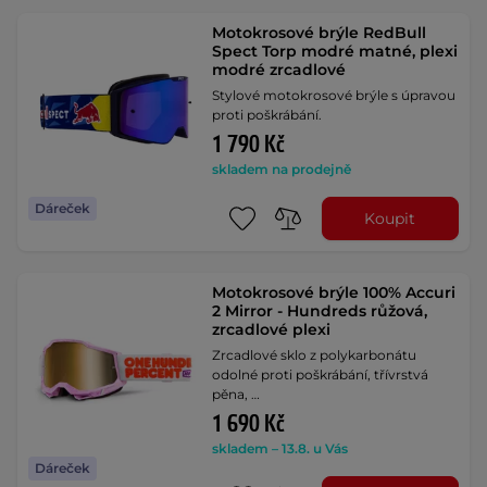
Motokrosové brýle RedBull
Spect Torp modré matné, plexi
modré zrcadlové
Stylové motokrosové brýle s úpravou
proti poškrábání.
1 790 Kč
skladem na prodejně
Dáreček
Koupit
Motokrosové brýle 100% Accuri
2 Mirror - Hundreds růžová,
zrcadlové plexi
Zrcadlové sklo z polykarbonátu
odolné proti poškrábání, třívrstvá
pěna, …
1 690 Kč
skladem – 13.8. u Vás
Dáreček