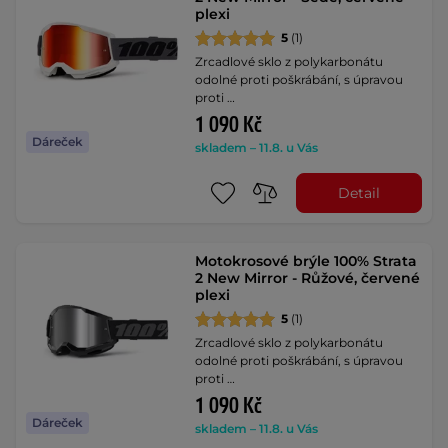
plexi
5
(1)
Zrcadlové sklo z polykarbonátu
odolné proti poškrábání, s úpravou
proti …
1 090 Kč
Dáreček
skladem – 11.8. u Vás
Detail
Motokrosové brýle 100% Strata
2 New Mirror - Růžové, červené
plexi
5
(1)
Zrcadlové sklo z polykarbonátu
odolné proti poškrábání, s úpravou
proti …
1 090 Kč
Dáreček
skladem – 11.8. u Vás