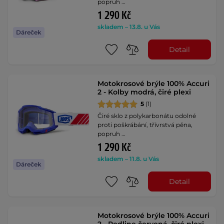
popruh …
1 290 Kč
skladem – 13.8. u Vás
Dáreček
Detail
Motokrosové brýle 100% Accuri
2 - Kolby modrá, čiré plexi
5
(1)
Čiré sklo z polykarbonátu odolné
proti poškrábání, třívrstvá pěna,
popruh …
1 290 Kč
skladem – 11.8. u Vás
Dáreček
Detail
Motokrosové brýle 100% Accuri