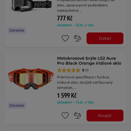
sklo, úprava proti poškrábání,
nastavitelná …
777 Kč
skladem – 13.8. u Vás
Dáreček
Detail
Motokrosové brýle LS2 Aura
Pro Black Orange iridiové sklo
5
(1)
Prémiové specifikace i funkce,
iridiové sklo, dvojitě vstřikovaný
rámeček, …
1 599 Kč
skladem – 13.8. u Vás
Dáreček
Koupit