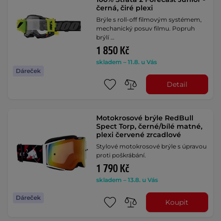
černá, čiré plexi
Brýle s roll-off filmovým systémem,
mechanický posuv filmu. Popruh
brýlí …
1 850 Kč
skladem – 11.8. u Vás
Dáreček
Detail
Motokrosové brýle RedBull
Spect Torp, černé/bílé matné,
plexi červené zrcadlové
Stylové motokrosové brýle s úpravou
proti poškrábání.
1 790 Kč
skladem – 13.8. u Vás
Dáreček
Koupit