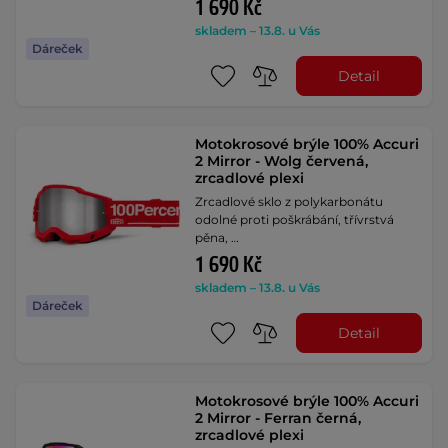
1 690 Kč
skladem – 13.8. u Vás
Dáreček
Detail
Motokrosové brýle 100% Accuri
2 Mirror - Wolg červená,
zrcadlové plexi
Zrcadlové sklo z polykarbonátu
odolné proti poškrábání, třívrstvá
pěna, …
1 690 Kč
skladem – 13.8. u Vás
Dáreček
Detail
Motokrosové brýle 100% Accuri
2 Mirror - Ferran černá,
zrcadlové plexi