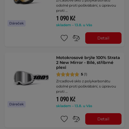
Zrcadlové sklo z polykarbonátu
odolné proti poškrábání, s úpravou
proti …
1 090 Kč
Dáreček
skladem – 13.8. u Vás
Detail
Motokrosové brýle 100% Strata
2 New Mirror - Bílé, stříbrné
plexi
5
(1)
Zrcadlové sklo z polykarbonátu
odolné proti poškrábání, s úpravou
proti …
1 090 Kč
Dáreček
skladem – 13.8. u Vás
Detail