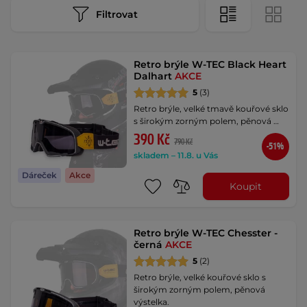
Filtrovat
Retro brýle W-TEC Black Heart
Dalhart
AKCE
5
(3)
Retro brýle, velké tmavě kouřové sklo
s širokým zorným polem, pěnová …
390 Kč
790 Kč
-51%
skladem – 11.8. u Vás
Dáreček
Akce
Koupit
Retro brýle W-TEC Chesster -
černá
AKCE
5
(2)
Retro brýle, velké kouřové sklo s
širokým zorným polem, pěnová
výstelka.