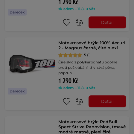
1 290 Kč
skladem – 11.8. u Vás
Dáreček
Detail
Motokrosové brýle 100% Accuri
2 - Magnus černá, čiré plexi
5
(1)
Čiré sklo z polykarbonátu odolné
proti poškrábání, třívrstvá pěna,
popruh …
1 290 Kč
skladem – 11.8. u Vás
Dáreček
Detail
Motokrosové brýle RedBull
Spect Strive Panovision, tmavě
modré matné, plexi čiré