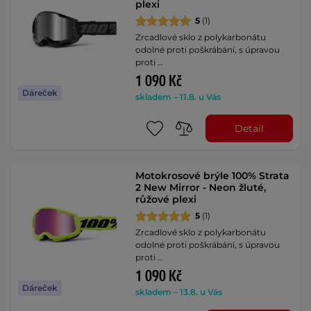
plexi
5
(1)
Zrcadlové sklo z polykarbonátu
odolné proti poškrábání, s úpravou
proti …
1 090 Kč
Dáreček
skladem – 11.8. u Vás
Detail
Motokrosové brýle 100% Strata
2 New Mirror - Neon žluté,
růžové plexi
5
(1)
Zrcadlové sklo z polykarbonátu
odolné proti poškrábání, s úpravou
proti …
1 090 Kč
Dáreček
skladem – 13.8. u Vás