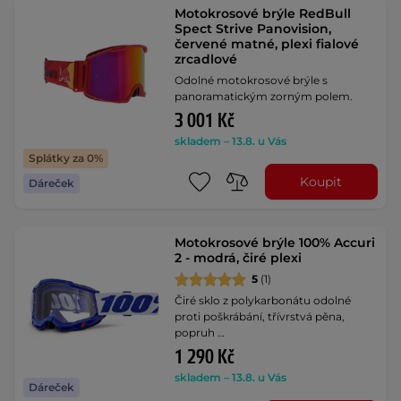
Motokrosové brýle RedBull
Spect Strive Panovision,
červené matné, plexi fialové
zrcadlové
Odolné motokrosové brýle s
panoramatickým zorným polem.
3 001 Kč
skladem – 13.8. u Vás
Splátky za 0%
Koupit
Dáreček
Motokrosové brýle 100% Accuri
2 - modrá, čiré plexi
5
(1)
Čiré sklo z polykarbonátu odolné
proti poškrábání, třívrstvá pěna,
popruh …
1 290 Kč
skladem – 13.8. u Vás
Dáreček