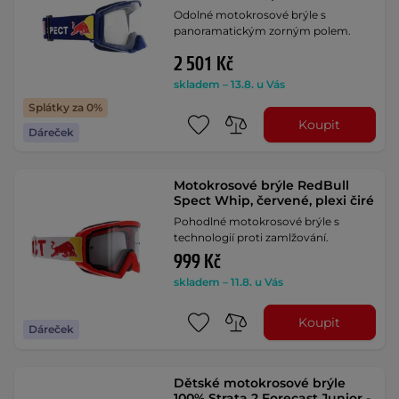
Odolné motokrosové brýle s
panoramatickým zorným polem.
2 501 Kč
skladem – 13.8. u Vás
Splátky za 0%
Koupit
Dáreček
Motokrosové brýle RedBull
Spect Whip, červené, plexi čiré
Pohodlné motokrosové brýle s
technologií proti zamlžování.
999 Kč
skladem – 11.8. u Vás
Koupit
Dáreček
Dětské motokrosové brýle
100% Strata 2 Forecast Junior -