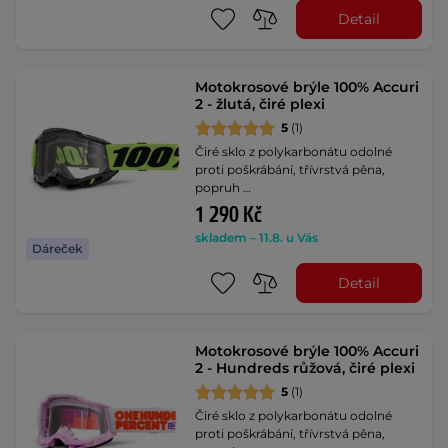
Detail
Motokrosové brýle 100% Accuri
2 - žlutá, čiré plexi
5
(1)
Čiré sklo z polykarbonátu odolné
proti poškrábání, třívrstvá pěna,
popruh …
1 290 Kč
skladem – 11.8. u Vás
Dáreček
Detail
Motokrosové brýle 100% Accuri
2 - Hundreds růžová, čiré plexi
5
(1)
Čiré sklo z polykarbonátu odolné
proti poškrábání, třívrstvá pěna,