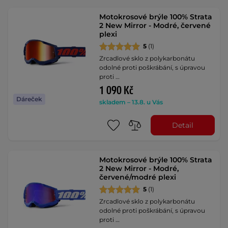
Motokrosové brýle 100% Strata
2 New Mirror - Modré, červené
plexi
5
(1)
Zrcadlové sklo z polykarbonátu
odolné proti poškrábání, s úpravou
proti …
1 090 Kč
Dáreček
skladem – 13.8. u Vás
Detail
Motokrosové brýle 100% Strata
2 New Mirror - Modré,
červené/modré plexi
5
(1)
Zrcadlové sklo z polykarbonátu
odolné proti poškrábání, s úpravou
proti …