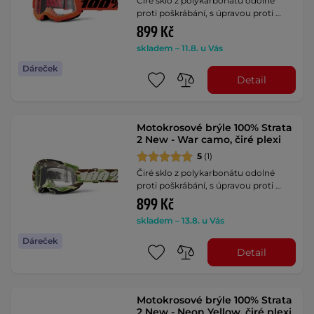
Čiré sklo z polykarbonátu odolné
proti poškrábání, s úpravou proti …
899 Kč
skladem – 11.8. u Vás
Dáreček
Detail
Motokrosové brýle 100% Strata
2 New - War camo, čiré plexi
5
(1)
Čiré sklo z polykarbonátu odolné
proti poškrábání, s úpravou proti …
899 Kč
skladem – 13.8. u Vás
Dáreček
Detail
Motokrosové brýle 100% Strata
2 New - Neon Yellow, čiré plexi