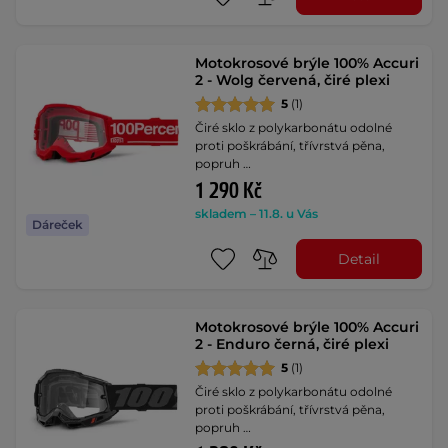
Motokrosové brýle 100% Accuri
2 - Wolg červená, čiré plexi
5
(1)
Čiré sklo z polykarbonátu odolné
proti poškrábání, třívrstvá pěna,
popruh …
1 290 Kč
skladem – 11.8. u Vás
Dáreček
Detail
Motokrosové brýle 100% Accuri
2 - Enduro černá, čiré plexi
5
(1)
Čiré sklo z polykarbonátu odolné
proti poškrábání, třívrstvá pěna,
popruh …