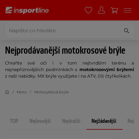
Nejprodávanější motokrosové brýle
Chraňte své oči i v tom nejtvrdším terénu a
nejnepříznivějších podmínkách s
motokrosovými brýlemi
z naší nabídky. MX brýle využijete i na ATV, čili čtyřkolkách.
Moto
Motocyklové brýle
TOP
Nejlevnější
Nejdražší
Nejžádanější
Nejno