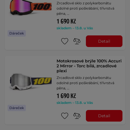
Zrcadlové sklo z polykarbonátu
odolné proti poškrábání, třívrstvá
pěna, …
1 690 Kč
skladem – 13.8. u Vás
Dáreček
Detail
Motokrosové brýle 100% Accuri
2 Mirror - Torc bílá, zrcadlové
plexi
Zrcadlové sklo z polykarbonátu
odolné proti poškrábání, třívrstvá
pěna, …
1 690 Kč
skladem – 13.8. u Vás
Dáreček
Detail