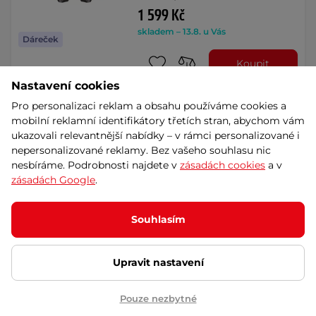
1 599 Kč
skladem – 13.8. u Vás
Dáreček
Koupit
Nastavení cookies
Pro personalizaci reklam a obsahu používáme cookies a
Motokrosové brýle LS2 Aura
mobilní reklamní identifikátory třetích stran, abychom vám
Pro Black Red iridiové sklo
ukazovali relevantnější nabídky – v rámci personalizované i
5
(1)
nepersonalizované reklamy. Bez vašeho souhlasu nic
Prémiové specifikace i funkce,
nesbíráme. Podrobnosti najdete v
zásadách cookies
a v
iridiové sklo, dvojitě vstřikovaný
zásadách Google
.
rámeček, …
1 599 Kč
skladem – 13.8. u Vás
Souhlasím
Dáreček
Koupit
Upravit nastavení
Motokrosové brýle 100% Strata
Pouze nezbytné
2 Forecast - černá, čiré plexi