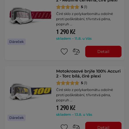
2 - Redline červená, čiré plexi
5
(1)
Čiré sklo z polykarbonátu odolné
proti poškrábání, třívrstvá pěna,
popruh …
1 290 Kč
skladem – 11.8. u Vás
Dáreček
Detail
Motokrosové brýle 100% Accuri
2 - Torc bílá, čiré plexi
5
(1)
Čiré sklo z polykarbonátu odolné
proti poškrábání, třívrstvá pěna,
popruh …
1 290 Kč
skladem – 13.8. u Vás
Dáreček
Detail