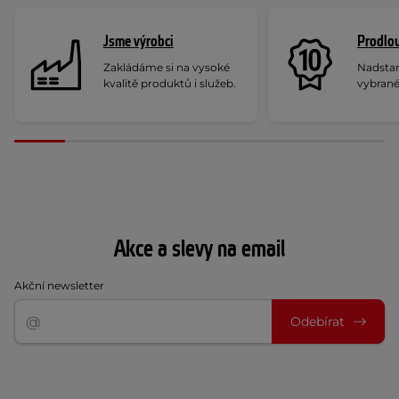
Jsme výrobci
Prodlou
Zakládáme si na vysoké
Nadstan
kvalitě produktů i služeb.
vybrané
Akce a slevy na email
Akční newsletter
Odebírat