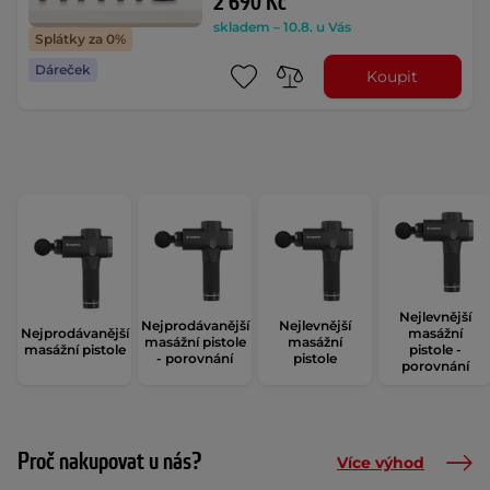
2 690 Kč
skladem – 10.8. u Vás
Splátky za 0%
Dáreček
Koupit
Nejlevnější
Nejprodávanější
Nejlevnější
Nejprodávanější
masážní
masážní pistole
masážní
masážní pistole
pistole -
- porovnání
pistole
porovnání
Proč nakupovat u nás?
Více výhod