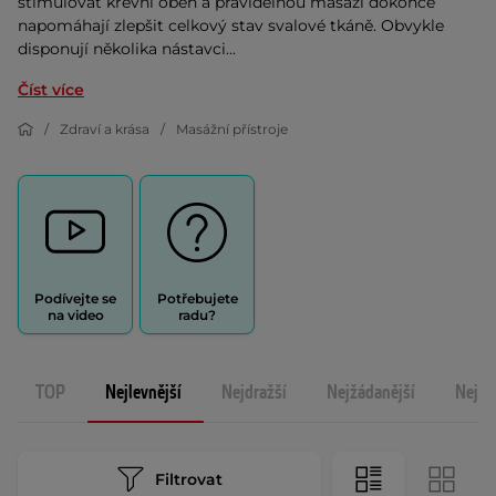
stimulovat krevní oběh a pravidelnou masáží dokonce
napomáhají zlepšit celkový stav svalové tkáně. Obvykle
disponují několika nástavci...
Číst více
Zdraví a krása
Masážní přístroje
Podívejte se
Potřebujete
na video
radu?
TOP
Nejlevnější
Nejdražší
Nejžádanější
Nejno
Filtrovat