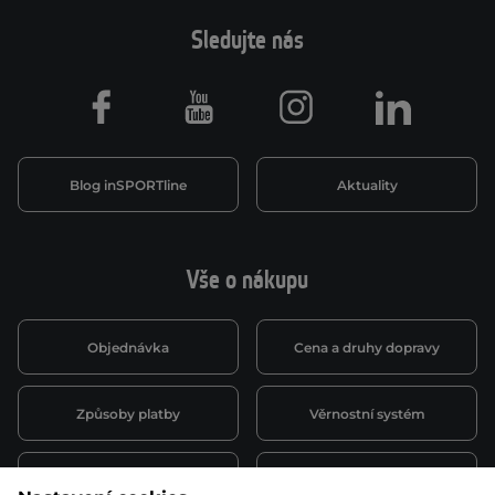
Sledujte nás
Facebook
Youtube
Instagram
LinkedIn
Blog inSPORTline
Aktuality
Vše o nákupu
Objednávka
Cena a druhy dopravy
Způsoby platby
Věrnostní systém
Montáž a servis
Reklamace a záruka