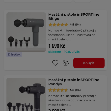
Masážní pistole inSPORTline
Bitigo
4.9
(94)
Kompaktní bezdrátový přístroj s
všestrannou sadou nástavců na
masáž celého …
1 690 Kč
skladem – 10.8. u Vás
Dáreček
Koupit
Masážní pistole inSPORTline
Rondys
4.8
(86)
Kompaktní bezdrátový přístroj s
všestrannou sadou nástavců na
masáž celého …