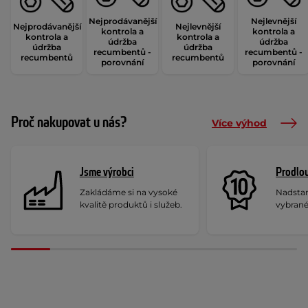
Nejprodávanější
Nejlevnější
Nejprodávanější
Nejlevnější
kontrola a
kontrola a
kontrola a
kontrola a
údržba
údržba
údržba
údržba
recumbentů -
recumbentů -
recumbentů
recumbentů
porovnání
porovnání
Proč nakupovat u nás?
Více výhod
Jsme výrobci
Prodlou
Zakládáme si na vysoké
Nadstan
kvalitě produktů i služeb.
vybrané