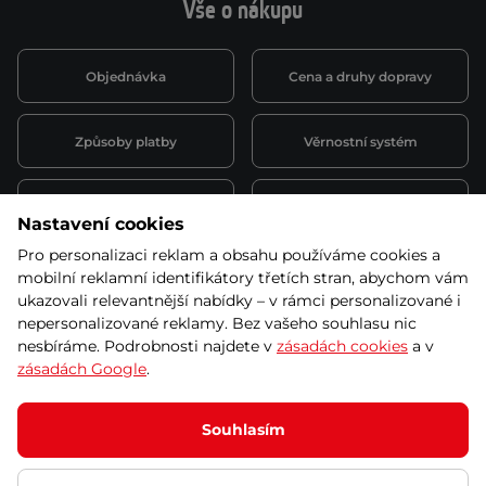
Vše o nákupu
Objednávka
Cena a druhy dopravy
Způsoby platby
Věrnostní systém
Montáž a servis
Reklamace a záruka
Nastavení cookies
Pro personalizaci reklam a obsahu používáme cookies a
Půjčovna
Kariéra
mobilní reklamní identifikátory třetích stran, abychom vám
obchodní podmínky
ukazovali relevantnější nabídky – v rámci personalizované i
nepersonalizované reklamy. Bez vašeho souhlasu nic
nesbíráme. Podrobnosti najdete v
zásadách cookies
a v
zásadách Google
.
© 2026 SEVEN SPORT s.r.o Všechna práva vyhrazena
Podle zákona o evidenci tržeb je prodávající povinen vystavit
Souhlasím
kupujícímu účtenku.
Zároveň je povinen zaevidovat přijatou tržbu u správce daně online; v
případě technického výpadku pak nejpozději do 48 hodin.