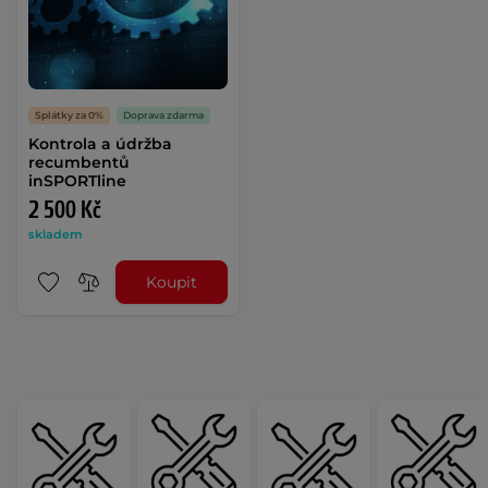
Splátky za 0%
Doprava zdarma
Kontrola a údržba
recumbentů
inSPORTline
2 500 Kč
skladem
Koupit