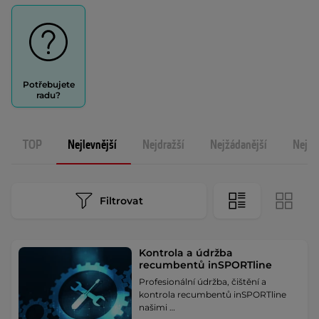
Potřebujete
radu?
TOP
Nejlevnější
Nejdražší
Nejžádanější
Nejno
Filtrovat
Kontrola a údržba
recumbentů inSPORTline
Profesionální údržba, čištění a
kontrola recumbentů inSPORTline
našimi …