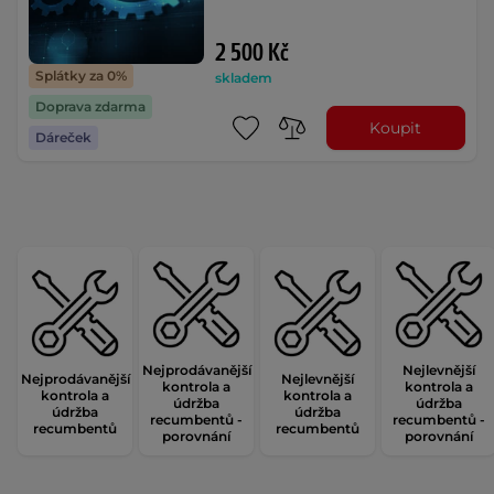
2 500 Kč
Splátky za 0%
skladem
Doprava zdarma
Koupit
Dáreček
Nejprodávanější
Nejlevnější
Nejprodávanější
Nejlevnější
kontrola a
kontrola a
kontrola a
kontrola a
údržba
údržba
údržba
údržba
recumbentů -
recumbentů -
recumbentů
recumbentů
porovnání
porovnání