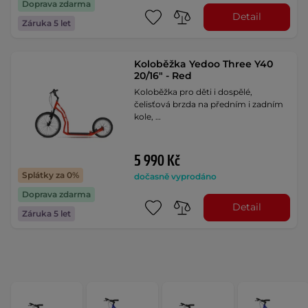
Doprava zdarma
Detail
Záruka 5 let
Koloběžka Yedoo Three Y40
20/16" - Red
Koloběžka pro děti i dospělé,
čelisťová brzda na předním i zadním
kole, …
5 990 Kč
Splátky za 0%
dočasně vyprodáno
Doprava zdarma
Detail
Záruka 5 let