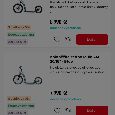
Rychlá koloběžka s nafukovacími
koly, účinné kotoučové brzdy, odolný
…
8 990 Kč
Splátky za 0%
dočasně vyprodáno
Doprava zdarma
Detail
Záruka 5 let
Koloběžka Yedoo Mula Y40
20/16" - Blue
Koloběžka s dvoupolohovou zadní
vidlicí, nastavitelnou výškou řídítek i …
7 990 Kč
Splátky za 0%
dočasně vyprodáno
Doprava zdarma
Detail
Záruka 5 let