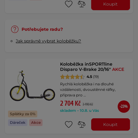
Koupit
Potřebujete radu?
Jak správně vybrat koloběžku?
Koloběžka inSPORTline
Disparo V-Brake 20/16"
AKCE
4.5
(19)
Rychlá koloběžka i na dlouhé
vzdálenosti, dvoustěnné ráfky,
příprava pro …
2 704 Kč
3 490 Kč
-23%
skladem – 10.8. u Vás
Splátky za 0%
Dáreček
Akce
Koupit