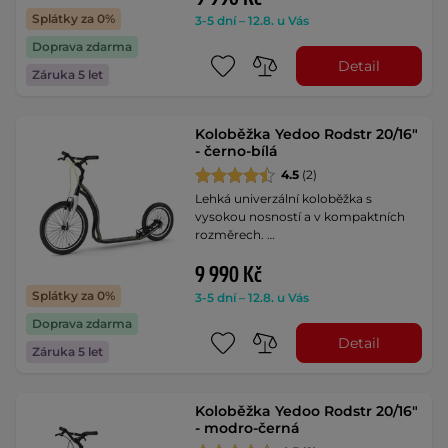
Splátky za 0%
3-5 dní – 12.8. u Vás
Doprava zdarma
Detail
Záruka 5 let
Koloběžka Yedoo Rodstr 20/16"
- černo-bílá
4.5
(2)
Lehká univerzální koloběžka s
vysokou nosností a v kompaktních
rozměrech. …
9 990 Kč
Splátky za 0%
3-5 dní – 12.8. u Vás
Doprava zdarma
Detail
Záruka 5 let
Koloběžka Yedoo Rodstr 20/16"
- modro-černá