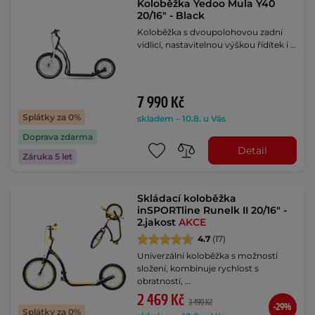
Koloběžka Yedoo Mula Y40
20/16" - Black
Koloběžka s dvoupolohovou zadní
vidlicí, nastavitelnou výškou řídítek i …
7 990 Kč
Splátky za 0%
skladem – 10.8. u Vás
Doprava zdarma
Detail
Záruka 5 let
Skládací koloběžka
inSPORTline Runelk II 20/16" -
2.jakost
AKCE
4.7
(17)
Univerzální koloběžka s možností
složení, kombinuje rychlost s
obratností, …
2 469 Kč
3 490 Kč
-29%
Splátky za 0%