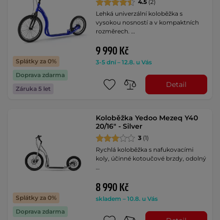
4.5
(2)
Lehká univerzální koloběžka s
vysokou nosností a v kompaktních
rozměrech. …
9 990 Kč
Splátky za 0%
3-5 dní – 12.8. u Vás
Doprava zdarma
Detail
Záruka 5 let
Koloběžka Yedoo Mezeq Y40
20/16" - Silver
3
(1)
Rychlá koloběžka s nafukovacími
koly, účinné kotoučové brzdy, odolný
…
8 990 Kč
Splátky za 0%
skladem – 10.8. u Vás
Doprava zdarma