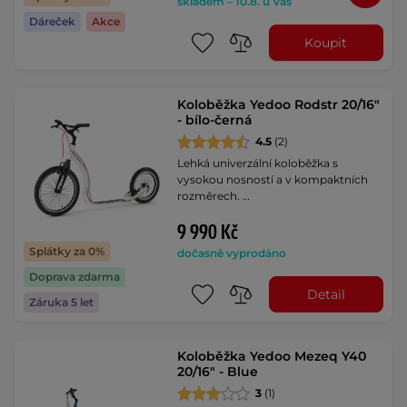
skladem – 10.8. u Vás
Dáreček
Akce
Koupit
Koloběžka Yedoo Rodstr 20/16"
- bílo-černá
4.5
(2)
Lehká univerzální koloběžka s
vysokou nosností a v kompaktních
rozměrech. …
9 990 Kč
Splátky za 0%
dočasně vyprodáno
Doprava zdarma
Detail
Záruka 5 let
Koloběžka Yedoo Mezeq Y40
20/16" - Blue
3
(1)