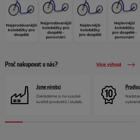
Nejprodávanější
Nejlevnější
Nejprodávanější
Nejlevnější
koloběžky pro
koloběžky
koloběžky pro
koloběžky
dospělé -
pro dospělé -
dospělé
pro dospělé
porovnání
porovnání
Proč nakupovat u nás?
Více výhod
Jsme výrobci
Prodlou
Zakládáme si na vysoké
Nadstan
kvalitě produktů i služeb.
vybrané