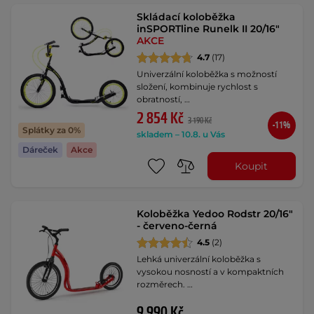
Skládací koloběžka
inSPORTline Runelk II 20/16"
AKCE
4.7
(17)
Univerzální koloběžka s možností
složení, kombinuje rychlost s
obratností, …
2 854 Kč
3 190 Kč
-11%
Splátky za 0%
skladem – 10.8. u Vás
Dáreček
Akce
Koupit
Koloběžka Yedoo Rodstr 20/16"
- červeno-černá
4.5
(2)
Lehká univerzální koloběžka s
vysokou nosností a v kompaktních
rozměrech. …
9 990 Kč