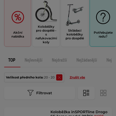
Koloběžky
pro dospělé -
Skládací
Akční
Potřebujete
s
koloběžky
nabídka
radu?
nafukovacími
pro dospělé
koly
TOP
Nejlevnější
Nejdražší
Nejžádanější
Nejno
Velikost předního kola:
20 - 20
Zrušit vše
Filtrovat
Koloběžka inSPORTline Drogo