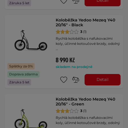
Detail
Záruka 5 let
Koloběžka Yedoo Mezeq Y40
20/16" - Black
3
(1)
Rychlá koloběžka s nafukovacími
koly, účinné kotoučové brzdy, odolný
…
8 990 Kč
Splátky za 0%
skladem na prodejně
Doprava zdarma
Detail
Záruka 5 let
Koloběžka Yedoo Mezeq Y40
20/16" - Green
3
(1)
Rychlá koloběžka s nafukovacími
koly, účinné kotoučové brzdy, odolný
…