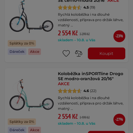
SE černo-modrá 20/16"
AKCE
4.5
(19)
Rychlá koloběžka i na dlouhé
vzdálenosti, příprava pro držák láhve,
matný …
2 554 Kč
3 299 Kč
-23%
skladem – 10.8. u Vás
Splátky za 0%
Dáreček
Akce
Koupit
Koloběžka inSPORTline Drogo
SE modro-oranžová 20/16"
AKCE
4.6
(22)
Rychlá koloběžka i na dlouhé
vzdálenosti, příprava pro držák láhve,
matný …
2 554 Kč
3 499 Kč
-27%
Splátky za 0%
skladem – 10.8. u Vás
Dáreček
Akce