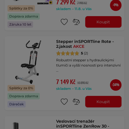
7 299 Kč
7 990 Kč
-9%
Splátky za 0%
skladem – 11.8. u Vás
Doprava zdarma
Koupit
Záruka 10 let
Stepper inSPORTline Rote -
2.jakost
AKCE
5
(2)
Robustní stepper s hydraulickými
tlumiči a vyšší nosností pro intenzivní
…
7 149 Kč
10 890 Kč
-34%
Splátky za 0%
skladem – 11.8. u Vás
Doprava zdarma
Koupit
Dáreček
Veslovací trenažér
inSPORTline ZenRow 30 -