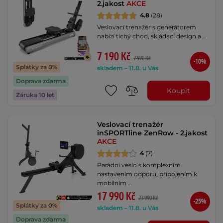
2.jakost
AKCE
4.8
(28)
Veslovací trenažér s generátorem
nabízí tichý chod, skládací design a …
7 190 Kč
7 990 Kč
-10%
Splátky za 0%
skladem – 11.8. u Vás
Doprava zdarma
Koupit
Záruka 10 let
Veslovací trenažér
inSPORTline ZenRow - 2.jakost
AKCE
4
(7)
Parádní veslo s komplexním
nastavením odporu, připojením k
mobilním …
17 990 Kč
23 990 Kč
-25%
Splátky za 0%
skladem – 11.8. u Vás
Doprava zdarma