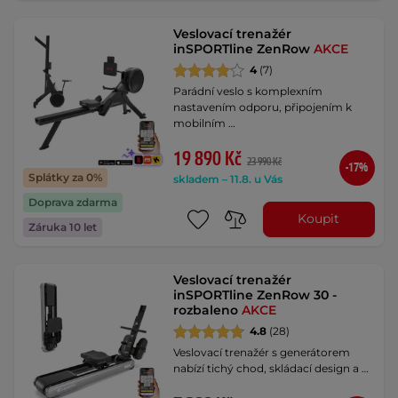
Veslovací trenažér
inSPORTline ZenRow
AKCE
4
(7)
Parádní veslo s komplexním
nastavením odporu, připojením k
mobilním …
19 890 Kč
23 990 Kč
-17%
Splátky za 0%
skladem – 11.8. u Vás
Doprava zdarma
Koupit
Záruka 10 let
Veslovací trenažér
inSPORTline ZenRow 30 -
rozbaleno
AKCE
4.8
(28)
Veslovací trenažér s generátorem
nabízí tichý chod, skládací design a …