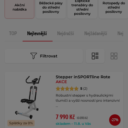
Eliptické
Běžecké pásy
Rotopedy do
Akční
trenažéry do
do střední
střední
nabídka
střední
posilovny
posilovny
posilovny
TOP
Nejlevnější
Nejdražší
Nejžádanější
Nejno
Filtrovat
Stepper inSPORTline Rote
AKCE
5
(2)
Robustní stepper s hydraulickými
tlumiči a vyšší nosností pro intenzivní
…
7 990 Kč
10 890 Kč
-27%
Splátky za 0%
skladem – 11.8. u Vás