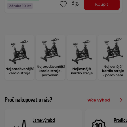
Koupit
Záruka 10 let
Nejprodávanější
Nejlevnější
Nejprodávanější
Nejlevnější
kardio stroje -
kardio stroje
kardio stroje
kardio stroje
porovnání
- porovnání
Proč nakupovat u nás?
Více výhod
Jsme výrobci
Prodlou