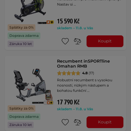
Nastav si …
15 590 Kč
Splátky za 0%
skladem – 11.8. u Vás
Doprava zdarma
Koupit
Záruka 10 let
Recumbent inSPORTline
Omahan RMB
4.8
(17)
Robustní recumbent s vysokou
nosností, nízkým nástupem a
bohatou funkční …
17 790 Kč
Splátky za 0%
skladem – 11.8. u Vás
Doprava zdarma
Koupit
Záruka 10 let