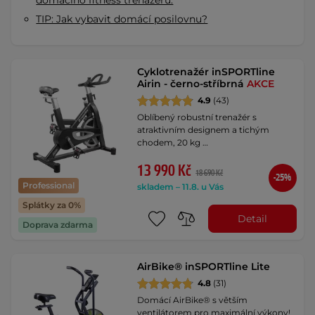
domácího fitness trenažeru.
TIP: Jak vybavit domácí posilovnu?
Cyklotrenažér inSPORTline
Airin - černo-stříbrná
AKCE
4.9
(43)
Oblíbený robustní trenažér s
atraktivním designem a tichým
chodem, 20 kg …
13 990 Kč
18 690 Kč
-25%
Professional
skladem – 11.8. u Vás
Splátky za 0%
Detail
Doprava zdarma
AirBike® inSPORTline Lite
4.8
(31)
Domácí AirBike® s větším
ventilátorem pro maximální výkony!