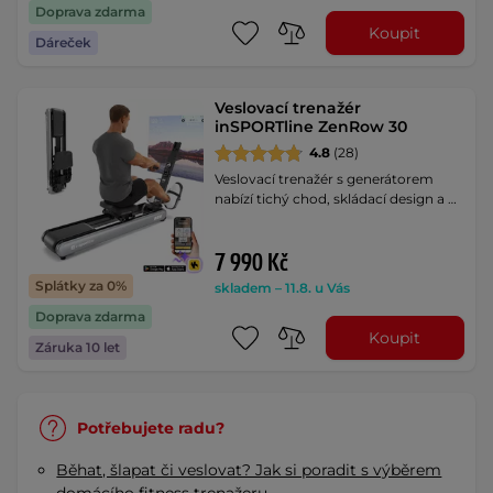
Doprava zdarma
Koupit
Dáreček
Veslovací trenažér
inSPORTline ZenRow 30
4.8
(28)
Veslovací trenažér s generátorem
nabízí tichý chod, skládací design a …
7 990 Kč
Splátky za 0%
skladem – 11.8. u Vás
Doprava zdarma
Koupit
Záruka 10 let
Potřebujete radu?
Běhat, šlapat či veslovat? Jak si poradit s výběrem