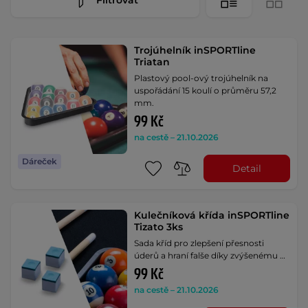
Trojúhelník inSPORTline
Triatan
Plastový pool-ový trojúhelník na
uspořádání 15 koulí o průměru 57,2
mm.
99 Kč
na cestě – 21.10.2026
Dáreček
Detail
Kulečníková křída inSPORTline
Tizato 3ks
Sada kříd pro zlepšení přesnosti
úderů a hraní falše díky zvýšenému …
99 Kč
na cestě – 21.10.2026