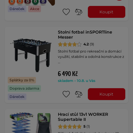
Dáreček
Akce
Koupit
Stolní fotbal inSPORTline
Messer
4.2
(9)
Stolní fotbal pro rekreační a domácí
využití, stabilní a odolná konstrukce z
…
6 490 Kč
Splátky za 0%
skladem – 10.8. u Vás
Doprava zdarma
Koupit
Dáreček
Hrací stůl 13v1 WORKER
Supertable II
5
(1)