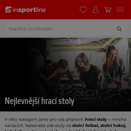
Nejlevnější hrací stoly
V této kategorii jsme pro vás připravili
hrací stoly
v mnoha
variacích. Naleznete zde stoly na
stolní fotbal, stolní hokej,