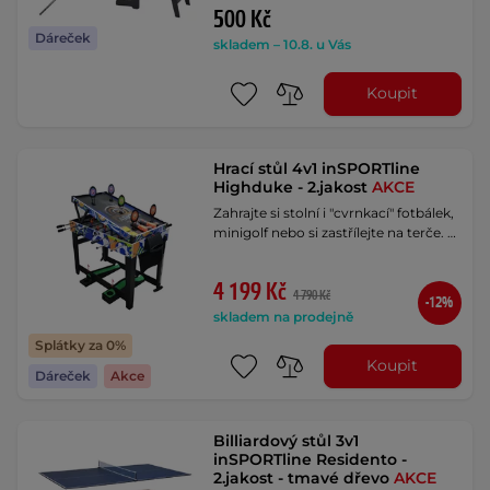
500 Kč
Dáreček
skladem – 10.8. u Vás
Koupit
Hrací stůl 4v1 inSPORTline
Highduke - 2.jakost
AKCE
Zahrajte si stolní i "cvrnkací" fotbálek,
minigolf nebo si zastřílejte na terče. …
4 199 Kč
4 790 Kč
-12%
skladem na prodejně
Splátky za 0%
Koupit
Dáreček
Akce
Billiardový stůl 3v1
inSPORTline Residento -
2.jakost - tmavé dřevo
AKCE