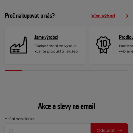
Proč nakupovat u nás?
Více výhod
Jsme výrobci
Prodlou
Zakládáme si na vysoké
Nadstan
kvalitě produktů i služeb.
vybrané
Akce a slevy na email
Akční newsletter
Odebírat