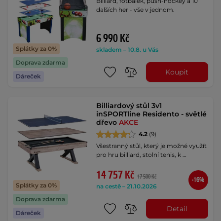
Billiard, fotbálek, push-hockey a 10
dalších her - vše v jednom.
6 990 Kč
Splátky za 0%
skladem – 10.8. u Vás
Doprava zdarma
Koupit
Dáreček
Billiardový stůl 3v1
inSPORTline Residento - světlé
dřevo
AKCE
4.2
(9)
Všestranný stůl, který je možné využít
pro hru billiard, stolní tenis, k …
14 757 Kč
17 500 Kč
-16%
Splátky za 0%
na cestě – 21.10.2026
Doprava zdarma
Detail
Dáreček