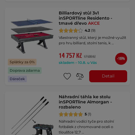
Billiardový stůl 3v1
inSPORTline Residento -
tmavé dřevo
AKCE
4.2
(9)
Všestranný stůl, který je možné využít
pro hru billiard, stolní tenis, k …
14 757 Kč
17 500 Kč
-16%
Splátky za 0%
skladem – 10.8. u Vás
Doprava zdarma
Detail
Dáreček
Náhradní táhla ke stolu
inSPORTline Almorgan -
rozbaleno
5
(1)
Náhradní vodící tyče pro stolní
fotbálek z chromované oceli o
tloušťce 12,7 …