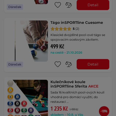
Detail
Dáreček
Tágo inSPORTline Cuesome
5
(2)
Klasické dvojdílné pool-ové tágo se
spojovacím ocelovým závitem.
499 Kč
na cestě – 21.10.2026
Detail
Dáreček
Kulečníkové koule
inSPORTline Sferita
AKCE
Sada 16 kvalitních pool-ových koulí
vhodná pro domácí využití, do
restaurací …
1 235 Kč
1 499 Kč
-18%
skladem – 10.8. u Vás