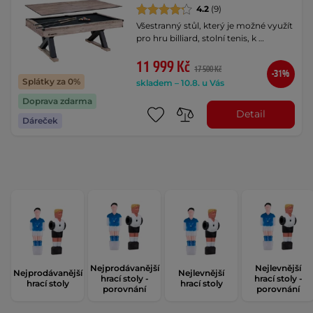
4.2
(9)
Všestranný stůl, který je možné využít
pro hru billiard, stolní tenis, k …
11 999 Kč
17 500 Kč
-31%
Splátky za 0%
skladem – 10.8. u Vás
Doprava zdarma
Detail
Dáreček
Nejprodávanější
Nejlevnější
Nejprodávanější
Nejlevnější
hrací stoly -
hrací stoly -
hrací stoly
hrací stoly
porovnání
porovnání