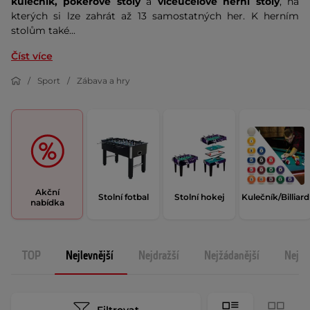
kulečník, pokerové stoly
a
víceúčelové herní stoly
, na
kterých si lze zahrát až 13 samostatných her. K herním
stolům také...
Číst více
Sport
Zábava a hry
Akční
Stolní fotbal
Stolní hokej
Kulečník/Billiard
nabídka
TOP
Nejlevnější
Nejdražší
Nejžádanější
Nejno
Filtrovat