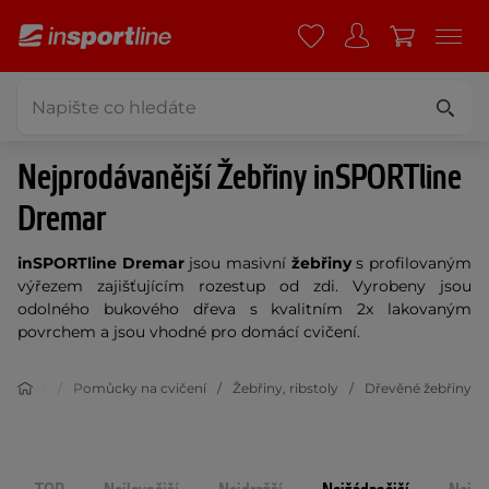
Nejprodávanější Žebřiny inSPORTline
Dremar
inSPORTline Dremar
jsou masivní
žebřiny
s profilovaným
výřezem zajišťujícím rozestup od zdi. Vyrobeny jsou
odolného bukového dřeva s kvalitním 2x lakovaným
povrchem a jsou vhodné pro domácí cvičení.
Fitness
Pomůcky na cvičení
Žebřiny, ribstoly
Dřevěné žebřiny