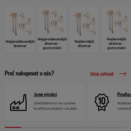
Nejprodávanější
Nejlevnější
Nejprodávanější
Nejlevnější
dremar -
dremar -
dremar
dremar
porovnání
porovnání
Proč nakupovat u nás?
Více výhod
Jsme výrobci
Prodlou
Zakládáme si na vysoké
Nadstan
kvalitě produktů i služeb.
vybrané