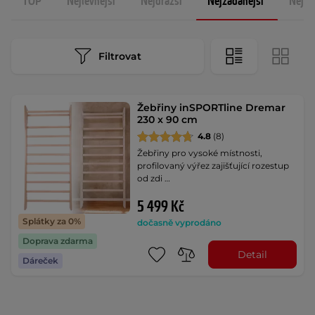
TOP
Nejlevnější
Nejdražší
Nejžádanější
Nejno
Filtrovat
Žebřiny inSPORTline Dremar
230 x 90 cm
4.8
(8)
Žebřiny pro vysoké místnosti,
profilovaný výřez zajišťující rozestup
od zdi …
5 499 Kč
Splátky za 0%
dočasně vyprodáno
Doprava zdarma
Detail
Dáreček