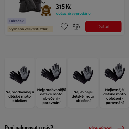
315 Kč
dočasně vyprodáno
Dáreček
Detail
Výměna velikosti zdarma
Nejprodávanější
Nejlevnější
Nejprodávanější
Nejlevnější
dětské moto
dětské moto
dětské moto
dětské moto
oblečení -
oblečení -
oblečení
oblečení
porovnání
porovnání
Proč nakupovat u nás?
Více výhod