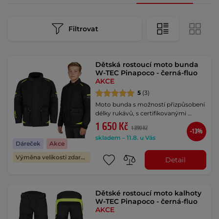
Filtrovat
Dětská rostoucí moto bunda
W-TEC Pinapoco - černá-fluo
AKCE
5
(3)
Moto bunda s možností přizpůsobení
délky rukávů, s certifikovanými …
1 650 Kč
1 890 Kč
-13%
skladem – 11.8. u Vás
Dáreček
Akce
Výměna velikosti zdarma
Detail
Dětské rostoucí moto kalhoty
W-TEC Pinapoco - černá-fluo
AKCE