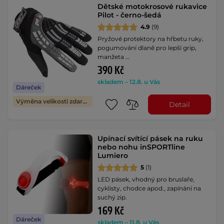
Dětské motokrosové rukavice
Pilot - černo-šedá
4.9
(9)
Pryžové protektory na hřbetu ruky,
pogumování dlaně pro lepší grip,
manžeta …
390 Kč
skladem – 12.8. u Vás
Dáreček
Výměna velikosti zdarma
Detail
Upínací svítící pásek na ruku
nebo nohu inSPORTline
Lumiero
5
(1)
LED pásek, vhodný pro bruslaře,
cyklisty, chodce apod., zapínání na
suchý zip.
169 Kč
Dáreček
skladem – 11.8. u Vás