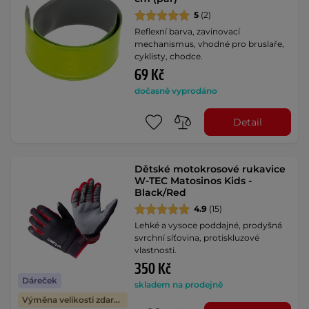
5
(2)
Reflexní barva, zavinovací
mechanismus, vhodné pro bruslaře,
cyklisty, chodce.
69 Kč
dočasně vyprodáno
Detail
Dětské motokrosové rukavice
W-TEC Matosinos Kids -
Black/Red
4.9
(15)
Lehké a vysoce poddajné, prodyšná
svrchní síťovina, protiskluzové
vlastnosti.
350 Kč
Dáreček
skladem na prodejně
Výměna velikosti zdarma