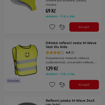
vhodné pro bruslaře, cyklisty,
chodce.
69 Kč
skladem – 11.8. u Vás
Koupit
Dětská reflexní vesta M-Wave
Vest Illu Kids
4.3
(2)
Polyesterový materiál, celková
voděodolnost, univerzální velikost, …
129 Kč
skladem – 11.8. u Vás
Dáreček
Koupit
Reflexní páska M-Wave 34x3
cm (pár)