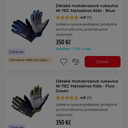
Dětské motokrosové rukavice
W-TEC Matosinos Kids - Blue
4.9
(15)
Lehké a vysoce poddajné, prodyšná
svrchní síťovina, protiskluzové
vlastnosti.
350 Kč
skladem – 11.8. u Vás
Dáreček
Výměna velikosti zdarma
Detail
Dětské motokrosové rukavice
W-TEC Matosinos Kids - Fluo
Green
4.9
(15)
Lehké a vysoce poddajné, prodyšná
svrchní síťovina, protiskluzové
vlastnosti.
350 Kč
Dáreček