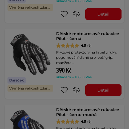
skladem – 11.8. u Vás
Výměna velikosti zdarma
Detail
Dětské motokrosové rukavice
Pilot - černá
4.9
(9)
Pryžové protektory na hřbetu ruky,
pogumování dlaně pro lepší grip,
manžeta …
390 Kč
skladem – 11.8. u Vás
Dáreček
Výměna velikosti zdarma
Detail
Dětské motokrosové rukavice
Pilot - černo-modrá
4.9
(9)
Pryžové protektory na hřbetu ruky,