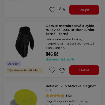
Koupit
Dětské motokrosové a cyklo
rukavice 100% Brisker Junior
černá - černá
Lehce zateplené rukavice,
neoprenová manžeta, jednovrstvá
dlaň Clarion+.
846 Kč
skladem – 11.8. u Vás
Dáreček
Detail
Výměna velikosti zdarma
Reflexní klip M-Wave Magnet
Illu
5
(2)
Magnetický klip, reflexní barvy,