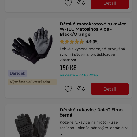
Detail
Dětské motokrosové rukavice
W-TEC Matosinos Kids -
Black/Orange
4.9
(15)
Lehké a vysoce poddajné, prodyšná
svrchní síťovina, protiskluzové
vlastnosti.
350 Kč
Dáreček
na cestě – 22.10.2026
Výměna velikosti zdarma
Detail
Dětské rukavice Roleff Elmo -
černá
Kožené rukavice na motorku se
zesílenou dlaní a pěnovými chrániči v
…