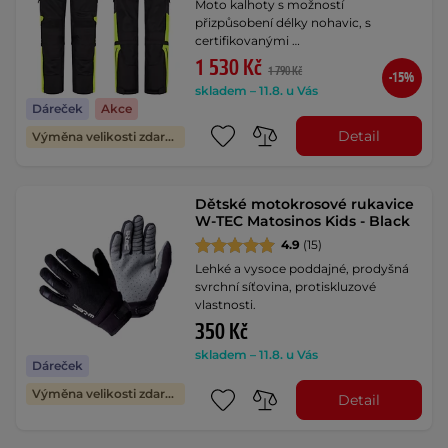
Moto kalhoty s možností
přizpůsobení délky nohavic, s
certifikovanými …
1 530 Kč
1 790 Kč
-15%
skladem – 11.8. u Vás
Dáreček
Akce
Detail
Výměna velikosti zdarma
Dětské motokrosové rukavice
W-TEC Matosinos Kids - Black
4.9
(15)
Lehké a vysoce poddajné, prodyšná
svrchní síťovina, protiskluzové
vlastnosti.
350 Kč
skladem – 11.8. u Vás
Dáreček
Výměna velikosti zdarma
Detail