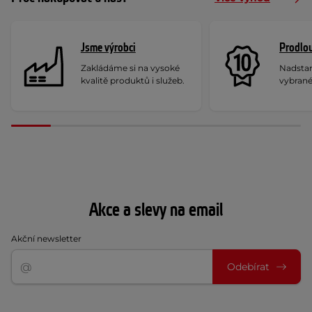
Jsme výrobci
Prodlou
Zakládáme si na vysoké
Nadstan
kvalitě produktů i služeb.
vybrané
Akce a slevy na email
Akční newsletter
Odebírat