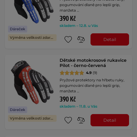
pogumování dlaně pro lepší grip,
manžeta …
390 Kč
skladem – 12.8. u Vás
Dáreček
Výměna velikosti zdarma
Detail
Dětské motokrosové rukavice
Pilot - černo-červená
4.9
(9)
Pryžové protektory na hřbetu ruky,
pogumování dlaně pro lepší grip,
manžeta …
390 Kč
skladem – 11.8. u Vás
Dáreček
Výměna velikosti zdarma
Detail