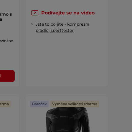
Podívejte se na video
rmo s
a
Jste to co jíte - kompresní
prádlo, sporttester
hladného
l
darma
Dáreček
Výměna velikosti zdarma