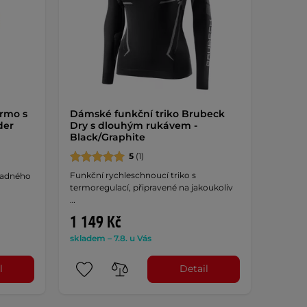
rmo s
Dámské funkční triko Brubeck
der
Dry s dlouhým rukávem -
Black/Graphite
5
(1)
Funkční rychleschnoucí triko s
hladného
termoregulací, připravené na jakoukoliv
…
1 149 Kč
skladem – 7.8. u Vás
l
Detail