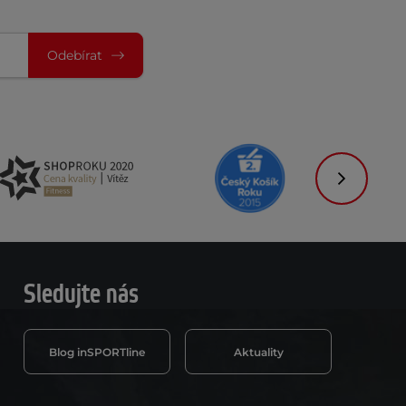
Odebírat
Následujíc
Sledujte nás
Blog inSPORTline
Aktuality