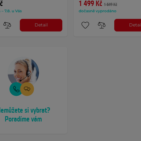
č
1 499 Kč
1 649 Kč
– 7.8. u Vás
dočasně vyprodáno
Detail
Detai
emůžete si vybrat?
Poradíme vám