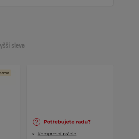
yšší sleva
darma
Potřebujete radu?
Kompresní prádlo