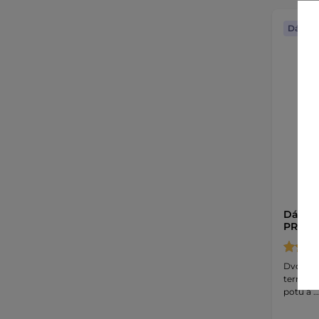
Dáreče
Dámské
PRO s 
Dvouvrst
termore
potu a …