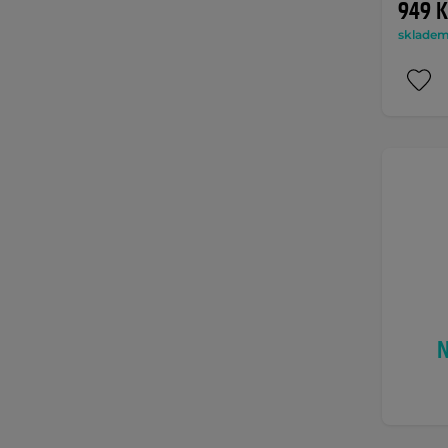
949 K
skladem 
N