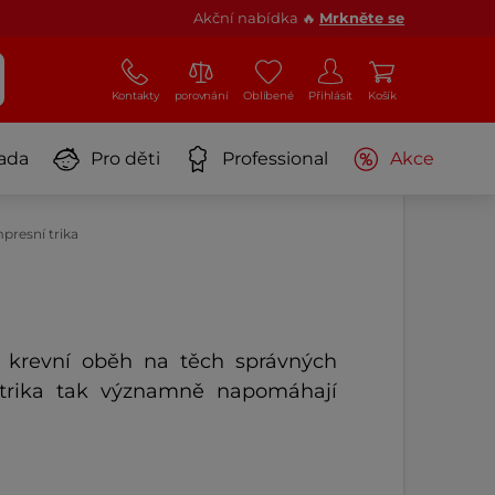
Akční nabídka 🔥
Mrkněte se
Kontakty
porovnání
Oblíbené
Přihlásit
Košík
ada
Pro děti
Professional
Akce
resní trika
jí krevní oběh na těch správných
 trika tak významně napomáhají