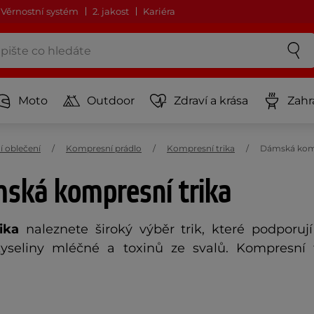
Věrnostní systém
2. jakost
Kariéra
Moto
Outdoor
Zdraví a krása
Zahr
ní oblečení
Kompresní prádlo
Kompresní trika
Dámská komp
mská kompresní trika
ika
naleznete široký výběr trik, které podporu
yseliny mléčné a toxinů ze svalů. Kompresní