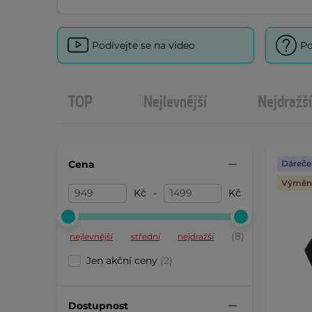
Podívejte se na video
Po
TOP
Nejlevnější
Nejdražší
Cena
Dáreče
Výměna
Kč
-
Kč
(8)
nejlevnější
střední
nejdražší
Jen akční ceny
(2)
Dostupnost