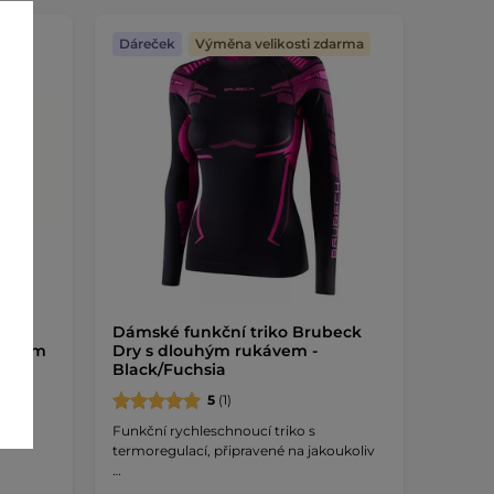
Dáreček
Výměna velikosti zdarma
tive
Dámské funkční triko Brubeck
- Plum
Dry s dlouhým rukávem -
Black/Fuchsia
uhým
5
(1)
!
Funkční rychleschnoucí triko s
termoregulací, připravené na jakoukoliv
…