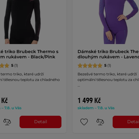
 triko Brubeck Thermo s
Dámské triko Brubeck The
m rukávem - Black/Pink
dlouhým rukávem - Laven
5
(1)
5
(1)
termo triko, které udrží
Bezešvé termo triko, které udrží
í tělesnou teplotu za chladného
optimální tělesnou teplotu za c
…
 Kč
1 499 Kč
– 7.8. u Vás
skladem – 7.8. u Vás
Detail
Detai