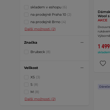
skladem v eshopu
(6)
Dámské
na prodejně Praha 10
(2)
Wool s
AKCE
na prodejně Brno
(4)
Dvouvrs
Další možnosti (2)
rukávem
Výborně
Značka
1 499
Brubeck
(8)
skladem 
Velikost
XS
(3)
S
(8)
Dáreče
M
(8)
Další možnosti (2)