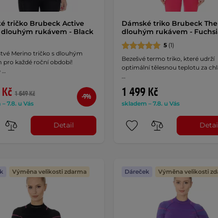
 tričko Brubeck Active
Dámské triko Brubeck The
 dlouhým rukávem - Black
dlouhým rukávem - Fuchsi
5
(1)
tvé Merino tričko s dlouhým
Bezešvé termo triko, které udrží
 pro každé roční období!
optimální tělesnou teplotu za c
 …
…
 Kč
1 499 Kč
1 649 Kč
-9%
– 7.8. u Vás
skladem – 7.8. u Vás
Detail
Detai
k
Výměna velikosti zdarma
Dáreček
Výměna velikosti z