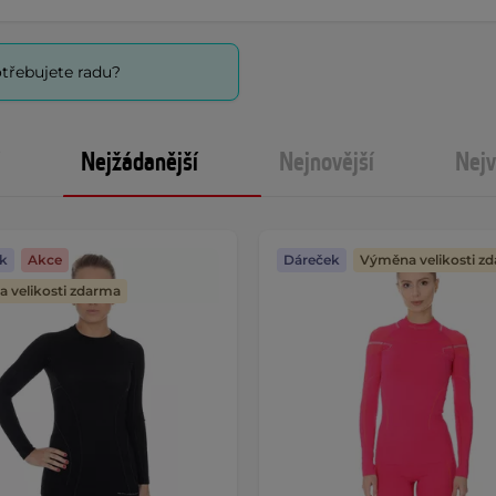
třebujete radu?
Nejžádanější
Nejnovější
Nejv
k
Akce
Dáreček
Výměna velikosti z
 velikosti zdarma