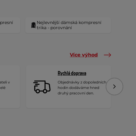
presní
Nejlevnější dámská kompresní
trika - porovnání
Více výhod
Rychlá doprava
teli v
Objednávky z dopoledních
celé
hodin dodáváme hned
Následujíc
druhý pracovní den.