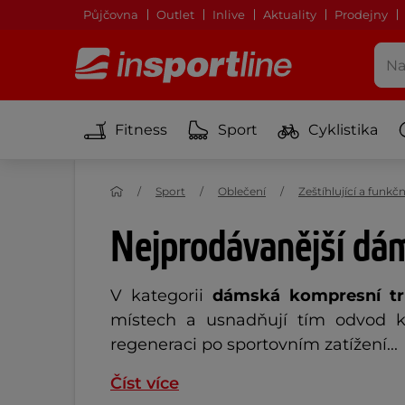
Půjčovna
Outlet
Inlive
Aktuality
Prodejny
Fitness
Sport
Cyklistika
Sport
Oblečení
Zeštíhlující a funkč
Nejprodávanější dá
V kategorii
dámská kompresní tr
místech a usnadňují tím odvod k
regeneraci po sportovním zatížení...
Číst více