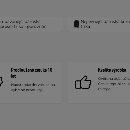
rodávanější dámská
Nejlevnější dámská kom
resní trika - porovnání
trika
Prodloužená záruka 10
Kvalita výrobku
let
Ověřena tisíci uživa
České republice i 
Nadstandardní záruka na
Evropě.
vybrané produkty.