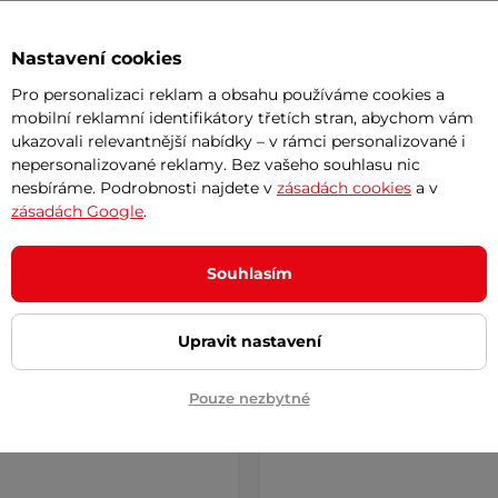
k
Dáreček
Akce
Nastavení cookies
Výměna velikosti zdarma
Pro personalizaci reklam a obsahu používáme cookies a
mobilní reklamní identifikátory třetích stran, abychom vám
ukazovali relevantnější nabídky – v rámci personalizované i
nepersonalizované reklamy. Bez vašeho souhlasu nic
nesbíráme. Podrobnosti najdete v
zásadách cookies
a v
zásadách Google
.
Souhlasím
 triko Brubeck 3D Run
Dámské tričko Brubeck Ac
Upravit nastavení
krátkým rukávem - Black
Wool s dlouhým rukávem 
AKCE
5
(1)
Pouze nezbytné
Dvouvrstvé Merino tričko s dlo
vé funkční triko s optimální
rukávem pro každé roční období
gulací, maximálním odvodem
Výborně …