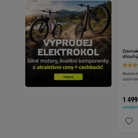
Dámské
dlouhý
Bezešvé 
optimáln
…
1 499
skladem 