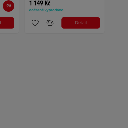
1 149 Kč
-9%
dočasně vyprodáno
l
Detail