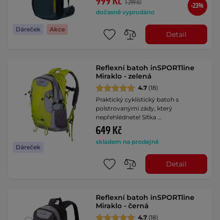
999 Kč
1 299 Kč
-23%
dočasně vyprodáno
Dáreček
Akce
Detail
Reflexní batoh inSPORTline
Miraklo - zelená
4.7
(18)
Praktický cyklistický batoh s
polstrovanými zády, který
nepřehlédnete! Síťka …
649 Kč
skladem na prodejně
Dáreček
Detail
Reflexní batoh inSPORTline
Miraklo - černá
4.7
(18)