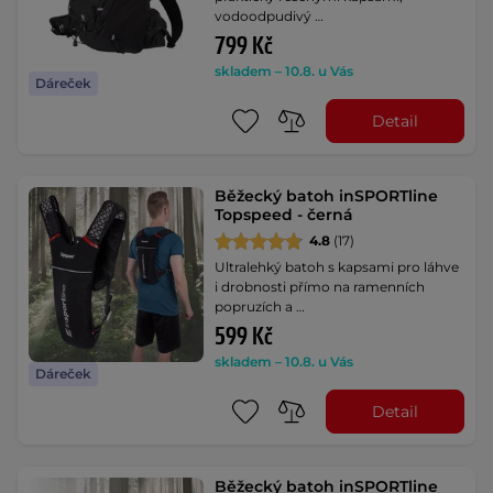
vodoodpudivý …
799 Kč
skladem – 10.8. u Vás
Dáreček
Detail
Běžecký batoh inSPORTline
Topspeed - černá
4.8
(17)
Ultralehký batoh s kapsami pro láhve
i drobnosti přímo na ramenních
popruzích a …
599 Kč
skladem – 10.8. u Vás
Dáreček
Detail
Běžecký batoh inSPORTline