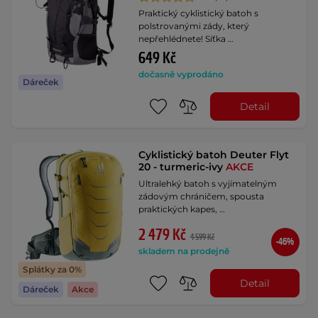
Praktický cyklistický batoh s
polstrovanými zády, který
nepřehlédnete! Síťka …
649 Kč
dočasně vyprodáno
Dáreček
Detail
Cyklistický batoh Deuter Flyt
20 - turmeric-ivy
AKCE
Ultralehký batoh s vyjímatelným
zádovým chráničem, spousta
praktických kapes, …
2 479 Kč
4 599 Kč
-46%
skladem na prodejně
Splátky za 0%
Detail
Dáreček
Akce