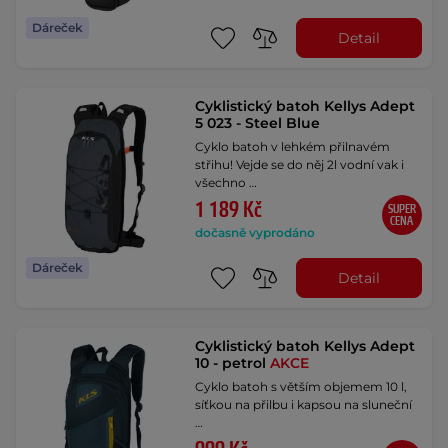
Dáreček
Detail
Cyklistický batoh Kellys Adept
5 023 - Steel Blue
Cyklo batoh v lehkém přilnavém
střihu! Vejde se do něj 2l vodní vak i
všechno …
1 189 Kč
SUPER
CENA
dočasně vyprodáno
Dáreček
Detail
Cyklistický batoh Kellys Adept
10 - petrol
AKCE
Cyklo batoh s větším objemem 10 l,
síťkou na přilbu i kapsou na sluneční
…