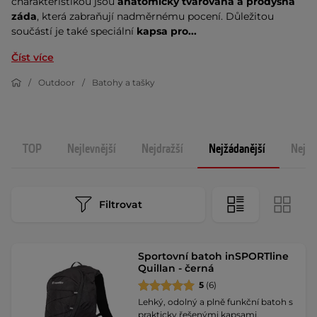
charakteristikou jsou
anatomicky tvarovaná a prodyšná
záda
, která zabraňují nadměrnému pocení. Důležitou
součástí je také speciální
kapsa pro...
Číst více
Outdoor
Batohy a tašky
TOP
Nejlevnější
Nejdražší
Nejžádanější
Nejno
Filtrovat
Sportovní batoh inSPORTline
Quillan - černá
5
(6)
Lehký, odolný a plně funkční batoh s
prakticky řešenými kapsami,