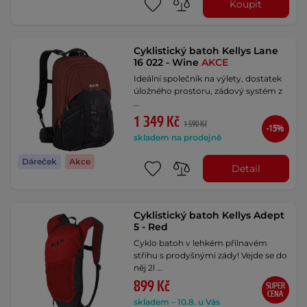
Koupit
Cyklistický batoh Kellys Lane
16 022 - Wine
AKCE
Ideální společník na výlety, dostatek
úložného prostoru, zádový systém z
…
1 349 Kč
1 590 Kč
-15%
skladem na prodejně
Dáreček
Akce
Detail
Cyklistický batoh Kellys Adept
5 - Red
Cyklo batoh v lehkém přilnavém
střihu s prodyšnými zády! Vejde se do
něj 2l …
899 Kč
SUPER
CENA
skladem – 10.8. u Vás