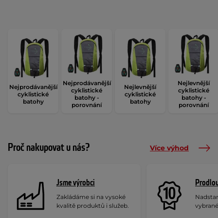
Nejprodávanější
Nejlevnější
Nejprodávanější
Nejlevnější
cyklistické
cyklistické
cyklistické
cyklistické
batohy -
batohy -
batohy
batohy
porovnání
porovnání
Proč nakupovat u nás?
Více výhod
Jsme výrobci
Prodlou
Zakládáme si na vysoké
Nadstan
kvalitě produktů i služeb.
vybrané