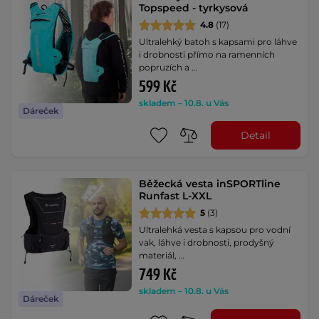
Topspeed - tyrkysová
4.8
(17)
Ultralehký batoh s kapsami pro láhve
i drobnosti přímo na ramenních
popruzích a …
599 Kč
skladem – 10.8. u Vás
Dáreček
Detail
Běžecká vesta inSPORTline
Runfast L-XXL
5
(3)
Ultralehká vesta s kapsou pro vodní
vak, láhve i drobnosti, prodyšný
materiál, …
749 Kč
skladem – 10.8. u Vás
Dáreček