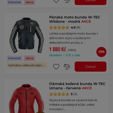
Dáreček
Akce
Pánská moto bunda W-TEC
Wildone - modrá
AKCE
4.9
(8)
Lehká a poddajná moto bunda v
džínovém stylu s koženými
dekorativními pruhy a …
1 880 Kč
3 990 Kč
-53%
skladem – 11.8. u Vás
Dáreček
Akce
Výměna velikosti zdarma
Detail
Dámská kožená bunda W-TEC
Umana - červená
AKCE
5
(3)
Stylová bunda ve výrazné barvě,
měkká a poddajná kůže, velké
množství …