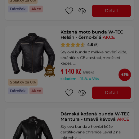
Splátky za 0%
Dáreček
Akce
Detail
Kožená moto bunda W-TEC
Helsin - černo-bílá
AKCE
4.6
(5)
Stylová bunda z měkké hovězí kůže,
chrániče s CE atestací, množství
kapes, …
4 140 Kč
5 990 Kč
-31%
skladem – 11.8. u Vás
Splátky za 0%
Dáreček
Akce
Detail
Dámská kožená bunda W-TEC
Mantura - tmavě kávová
AKCE
Stylová bunda z hovězí kůže,
certifikované chrániče Level 2 na
loktech a …