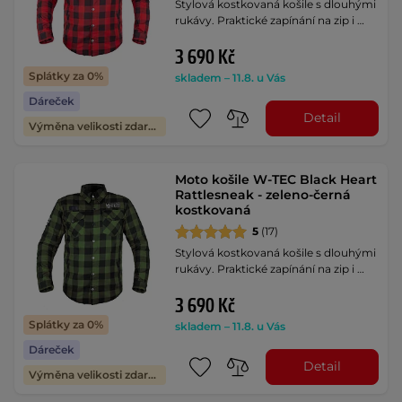
Stylová kostkovaná košile s dlouhými
rukávy. Praktické zapínání na zip i …
3 690 Kč
Splátky za 0%
skladem – 11.8. u Vás
Dáreček
Detail
Výměna velikosti zdarma
Moto košile W-TEC Black Heart
Rattlesneak - zeleno-černá
kostkovaná
5
(17)
Stylová kostkovaná košile s dlouhými
rukávy. Praktické zapínání na zip i …
3 690 Kč
Splátky za 0%
skladem – 11.8. u Vás
Dáreček
Detail
Výměna velikosti zdarma