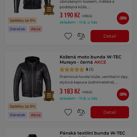
obnošeným lookem, měkká a
poddajná kůže, …
3 190 Kč
4 990 Kč
-36%
Splátky za 0%
skladem – 11.8. u Vás
Dáreček
Akce
Detail
Kožená moto bunda W-TEC
Murayo - černá
AKCE
5
(3)
Prémiová hovězí kůže, ventilační zipy,
stylová kapuce (odnímatelná), …
3 183 Kč
4 990 Kč
-36%
skladem – 11.8. u Vás
Splátky za 0%
Detail
Dáreček
Akce
Pánská textilní bunda W-TEC