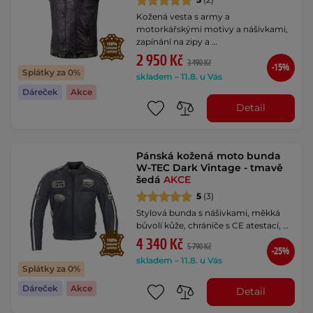
Kožená vesta s army a
motorkářskými motivy a nášivkami,
zapínání na zipy a …
2 950 Kč
3 490 Kč
-15%
Splátky za 0%
skladem – 11.8. u Vás
Dáreček
Akce
Detail
Pánská kožená moto bunda
W-TEC Dark Vintage - tmavě
šedá
AKCE
5
(3)
Stylová bunda s nášivkami, měkká
bůvolí kůže, chrániče s CE atestací, …
4 340 Kč
5 790 Kč
-25%
skladem – 11.8. u Vás
Splátky za 0%
Dáreček
Akce
Detail