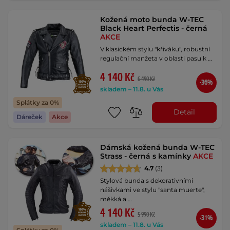
Kožená moto bunda W-TEC
Black Heart Perfectis - černá
AKCE
V klasickém stylu "křiváku", robustní
regulační manžeta v oblasti pasu k …
4 140 Kč
6 490 Kč
-36%
skladem – 11.8. u Vás
Splátky za 0%
Detail
Dáreček
Akce
Dámská kožená bunda W-TEC
Strass - černá s kamínky
AKCE
4.7
(3)
Stylová bunda s dekorativními
nášivkami ve stylu "santa muerte",
měkká a …
4 140 Kč
5 990 Kč
-31%
skladem – 11.8. u Vás