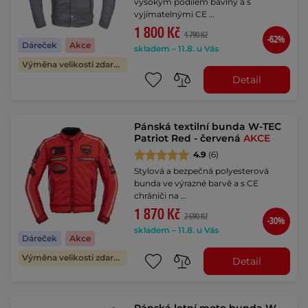
vysokým podílem bavlny a s
vyjímatelnými CE …
1 800 Kč
4 790 Kč
-62%
Dáreček
Akce
skladem – 11.8. u Vás
Výměna velikosti zdarma
Detail
Pánská textilní bunda W-TEC
Patriot Red - červená
AKCE
4.9
(6)
Stylová a bezpečná polyesterová
bunda ve výrazné barvě a s CE
chrániči na …
1 870 Kč
2 690 Kč
-30%
skladem – 11.8. u Vás
Dáreček
Akce
Výměna velikosti zdarma
Detail