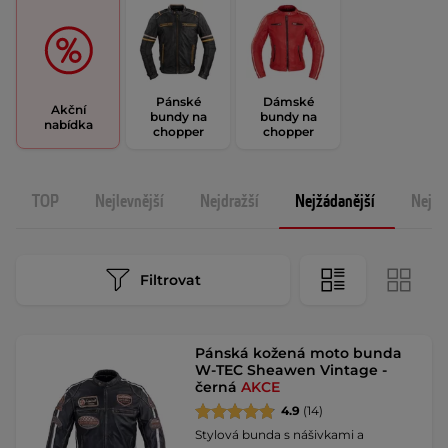
Pánské
Dámské
Akční
bundy na
bundy na
nabídka
chopper
chopper
TOP
Nejlevnější
Nejdražší
Nejžádanější
Nejno
Filtrovat
Pánská kožená moto bunda
W-TEC Sheawen Vintage -
černá
AKCE
4.9
(14)
Stylová bunda s nášivkami a