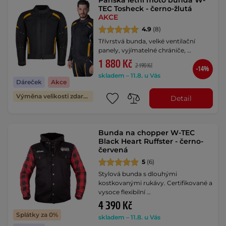
Pánská letní moto bunda W-
TEC Tosheck - černo-žlutá
AKCE
4.9
(8)
Třívrstvá bunda, velké ventilační
panely, vyjímatelné chrániče, …
1 880 Kč
2 190 Kč
-14%
skladem – 11.8. u Vás
Dáreček
Akce
Výměna velikosti zdarma
Detail
Bunda na chopper W-TEC
Black Heart Ruffster - černo-
červená
5
(6)
Stylová bunda s dlouhými
kostkovanými rukávy. Certifikované a
vysoce flexibilní …
4 390 Kč
Splátky za 0%
skladem – 11.8. u Vás