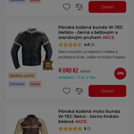
Detail
Pánská kožená bunda W-TEC
Hellsto - černá s béžovým a
oranžovým pruhem
AKCE
4.5
(3)
Retro bunda vyrobená z měkké a
poddajné kůže, velké množství kapes,
…
4 040 Kč
6 590 Kč
-39%
Splátky za 0%
skladem – 11.8. u Vás
Dáreček
Akce
Detail
Pánská kožená moto bunda
W-TEC Retro - černo-hnědo-
béžová
AKCE
5
(1)