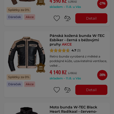
4 590 Kč
6 290 Kč
-27%
skladem – 11.8. u Vás
Splátky za 0%
Dáreček
Akce
Detail
Pánská kožená bunda W-TEC
Esbiker - černá s béžovými
pruhy
AKCE
4.7
(3)
Retro bunda vyrobená z měkké a
poddajné kůže, uzavíratelná ventilace,
velké …
4 140 Kč
6 490 Kč
-36%
Splátky za 0%
skladem – 11.8. u Vás
Dáreček
Akce
Detail
Moto bunda W-TEC Black
Heart Radikaal - červeno-