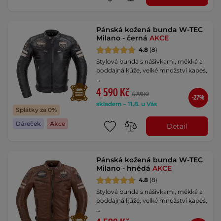
Pánská kožená bunda W-TEC
Milano - černá
AKCE
4.8
(8)
Stylová bunda s nášivkami, měkká a
poddajná kůže, velké množství kapes,
…
4 590 Kč
6 290 Kč
-27%
skladem – 11.8. u Vás
Splátky za 0%
Dáreček
Akce
Detail
Pánská kožená bunda W-TEC
Milano - hnědá
AKCE
4.8
(8)
Stylová bunda s nášivkami, měkká a
poddajná kůže, velké množství kapes,
…