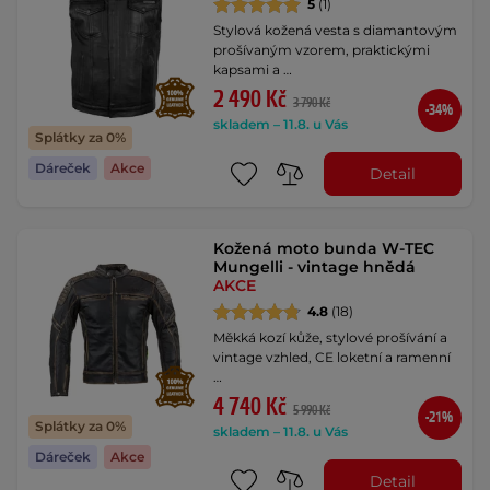
5
(1)
Stylová kožená vesta s diamantovým
prošívaným vzorem, praktickými
kapsami a …
2 490 Kč
3 790 Kč
-34%
skladem – 11.8. u Vás
Splátky za 0%
Dáreček
Akce
Detail
Kožená moto bunda W-TEC
Mungelli - vintage hnědá
AKCE
4.8
(18)
Měkká kozí kůže, stylové prošívání a
vintage vzhled, CE loketní a ramenní
…
4 740 Kč
5 990 Kč
-21%
Splátky za 0%
skladem – 11.8. u Vás
Dáreček
Akce
Detail