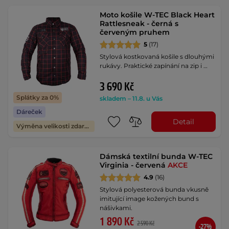
Moto košile W-TEC Black Heart
Rattlesneak - černá s
červeným pruhem
5
(17)
Stylová kostkovaná košile s dlouhými
rukávy. Praktické zapínání na zip i …
3 690 Kč
Splátky za 0%
skladem – 11.8. u Vás
Dáreček
Detail
Výměna velikosti zdarma
Dámská textilní bunda W-TEC
Virginia - červená
AKCE
4.9
(16)
Stylová polyesterová bunda vkusně
imitující image kožených bund s
nášivkami.
1 890 Kč
2 590 Kč
-27%