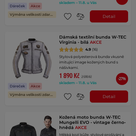
skladem – 11.8. u Vás
Dáreček
Akce
Výměna velikosti zdarma
Detail
Dámská textilní bunda W-TEC
Virginia - bílá
AKCE
4.9
(16)
Stylová polyesterová bunda vkusně
imitující image kožených bund s
nášivkami.
1 890 Kč
2 590 Kč
-27%
skladem – 11.8. u Vás
Dáreček
Akce
Výměna velikosti zdarma
Detail
Kožená moto bunda W-TEC
Mungelli EVO - vintage černo-
hnědá
AKCE
Měkká kozí kůže, stylové prošívání a