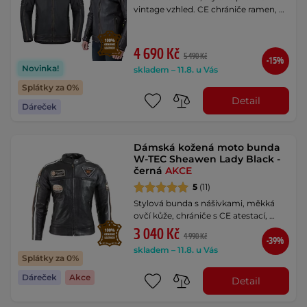
vintage vzhled. CE chrániče ramen, …
4 690 Kč
5 490 Kč
-15%
Novinka!
skladem – 11.8. u Vás
Splátky za 0%
Detail
Dáreček
Dámská kožená moto bunda
W-TEC Sheawen Lady Black -
černá
AKCE
5
(11)
Stylová bunda s nášivkami, měkká
ovčí kůže, chrániče s CE atestací, …
3 040 Kč
4 990 Kč
-39%
skladem – 11.8. u Vás
Splátky za 0%
Dáreček
Akce
Detail