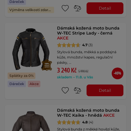
Dáreček
Detail
Výměna velikosti zdarma
Dámská kožená moto bunda
W-TEC Stripe Lady - černá
AKCE
4.7
(3)
Stylová bunda, měkká a poddajná
kůže, množství kapes, regulační
pásky, …
3 240 Kč
5 990 Kč
-46%
Splátky za 0%
skladem – 11.8. u Vás
Dáreček
Akce
Detail
Dámská kožená moto bunda
W-TEC Kaika - hnědá
AKCE
4.8
(4)
Stylová bunda z měkké hovězí kůže,