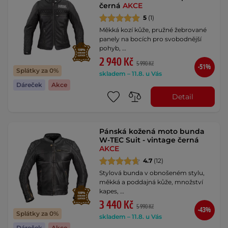
černá
AKCE
5
(1)
Měkká kozí kůže, pružné žebrované
panely na bocích pro svobodnější
pohyb, …
2 940 Kč
5 990 Kč
-51%
Splátky za 0%
skladem – 11.8. u Vás
Dáreček
Akce
Detail
Pánská kožená moto bunda
W-TEC Suit - vintage černá
AKCE
4.7
(12)
Stylová bunda v obnošeném stylu,
měkká a poddajná kůže, množství
kapes, …
3 440 Kč
5 990 Kč
-43%
Splátky za 0%
skladem – 11.8. u Vás
Dáreček
Akce