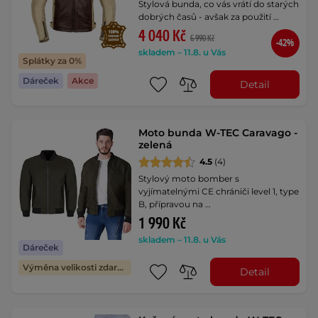
Stylová bunda, co vás vrátí do starých
dobrých časů - avšak za použití …
4 040 Kč
6 990 Kč
-42%
skladem – 11.8. u Vás
Splátky za 0%
Dáreček
Akce
Detail
Moto bunda W-TEC Caravago -
zelená
4.5
(4)
Stylový moto bomber s
vyjímatelnými CE chrániči level 1, type
B, přípravou na …
1 990 Kč
skladem – 11.8. u Vás
Dáreček
Výměna velikosti zdarma
Detail