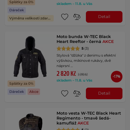
Splátky za 0%
skladem – 11.8. u Vás
Dáreček
Detail
Výměna velikosti zdarma
Moto bunda W-TEC Black
Heart Reeftor - černá
AKCE
5
(3)
Stylová "džízka" z denimu s efektní
výšivkou, mikinové rukávy, dvě
náprsní …
2 820 Kč
3 390 Kč
-17%
skladem – 11.8. u Vás
Splátky za 0%
Dáreček
Akce
Detail
Moto vesta W-TEC Black Heart
Regimento - tmavě šedá-
kamufláž
AKCE
5
(2)