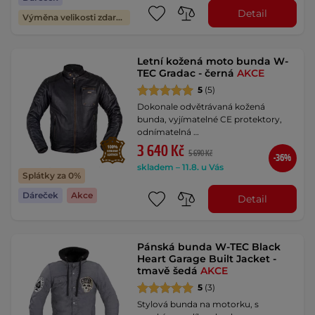
Detail
Výměna velikosti zdarma
Letní kožená moto bunda W-
TEC Gradac - černá
AKCE
5
(5)
Dokonale odvětrávaná kožená
bunda, vyjímatelné CE protektory,
odnímatelná …
3 640 Kč
5 690 Kč
-36%
skladem – 11.8. u Vás
Splátky za 0%
Dáreček
Akce
Detail
Pánská bunda W-TEC Black
Heart Garage Built Jacket -
tmavě šedá
AKCE
5
(3)
Stylová bunda na motorku, s