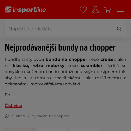
Nejprodávanější bundy na chopper
Pořiďte si stylovou
bundu na chopper
nebo
cruiser
,
ale i
na
klasiku, retro motorky
nebo
scrambler
! Jedná se
obvykle o koženou bundu dotaženou svým designem tak,
aby ladila k tomuto specifickému, ale rozšířenému a
oblíbenému motorkářskému odvětví.
Po...
Číst více
Moto
Vybavení na chopper