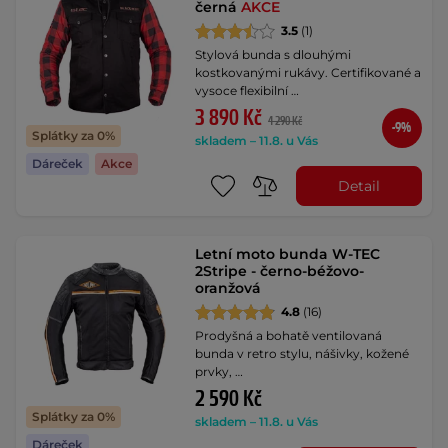
černá
AKCE
3.5
(1)
Stylová bunda s dlouhými
kostkovanými rukávy. Certifikované a
vysoce flexibilní …
3 890 Kč
4 290 Kč
-9%
Splátky za 0%
skladem – 11.8. u Vás
Dáreček
Akce
Detail
Letní moto bunda W-TEC
2Stripe - černo-béžovo-
oranžová
4.8
(16)
Prodyšná a bohatě ventilovaná
bunda v retro stylu, nášivky, kožené
prvky, …
2 590 Kč
Splátky za 0%
skladem – 11.8. u Vás
Dáreček