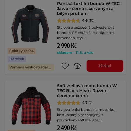
Pánská textilní bunda W-TEC
Jawo - černá s červeným a
bílým pruhem
4.6
(10)
Stylová a bezpečná polyesterová
bunda s CE chrániči na loktech a
ramenech, styl …
2 990 Kč
Splátky za 0%
skladem – 11.8. u Vás
Dáreček
Detail
Výměna velikosti zdarma
Softshellová moto bunda W-
TEC Black Heart Rozzer -
červeno-černá
4.7
(7)
Stylová lehká bunda na motorku,
kostkovaný vzor spojený s
praktickým softshellem, …
2 490 Kč