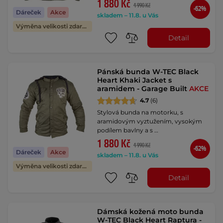
1 880 Kč
4 990 Kč
-62%
Dáreček
Akce
skladem – 11.8. u Vás
Výměna velikosti zdarma
Detail
Pánská bunda W-TEC Black
Heart Khaki Jacket s
aramidem - Garage Built
AKCE
4.7
(6)
Stylová bunda na motorku, s
aramidovým vyztužením, vysokým
podílem bavlny a s …
1 880 Kč
4 990 Kč
-62%
Dáreček
Akce
skladem – 11.8. u Vás
Výměna velikosti zdarma
Detail
Dámská kožená moto bunda
W-TEC Black Heart Raptura -