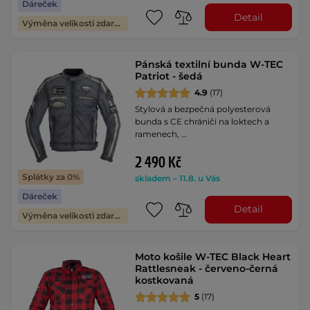
Dáreček
Detail
Výměna velikosti zdarma
Pánská textilní bunda W-TEC
Patriot - šedá
4.9
(17)
Stylová a bezpečná polyesterová
bunda s CE chrániči na loktech a
ramenech, …
2 490 Kč
Splátky za 0%
skladem – 11.8. u Vás
Dáreček
Detail
Výměna velikosti zdarma
Moto košile W-TEC Black Heart
Rattlesneak - červeno-černá
kostkovaná
5
(17)