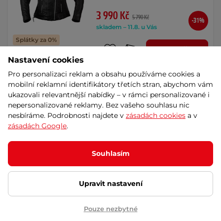
3 990 Kč
5 790 Kč
-31%
skladem – 11.8. u Vás
Splátky za 0%
Detail
Dáreček
Akce
Nastavení cookies
Pro personalizaci reklam a obsahu používáme cookies a
Dámská kožená moto bunda
mobilní reklamní identifikátory třetích stran, abychom vám
W-TEC Brinea - matně černá
ukazovali relevantnější nabídky – v rámci personalizované i
AKCE
nepersonalizované reklamy. Bez vašeho souhlasu nic
Stylová bunda z hovězí kůže,
nesbíráme. Podrobnosti najdete v
zásadách cookies
a v
certifikované chrániče Level 2 na
zásadách Google
.
loktech a …
3 990 Kč
5 790 Kč
-31%
Souhlasím
skladem – 11.8. u Vás
Splátky za 0%
Detail
Dáreček
Akce
Upravit nastavení
Pouze nezbytné
Pánská kožená bunda W-TEC
Brineo - matně černá
AKCE