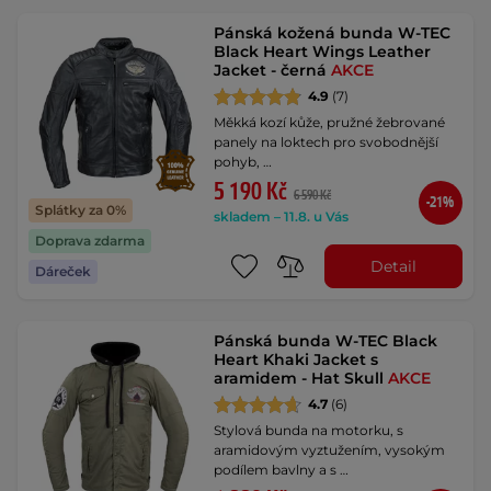
Pánská kožená bunda W-TEC
Black Heart Wings Leather
Jacket - černá
AKCE
4.9
(7)
Měkká kozí kůže, pružné žebrované
panely na loktech pro svobodnější
pohyb, …
5 190 Kč
6 590 Kč
-21%
Splátky za 0%
skladem – 11.8. u Vás
Doprava zdarma
Detail
Dáreček
Pánská bunda W-TEC Black
Heart Khaki Jacket s
aramidem - Hat Skull
AKCE
4.7
(6)
Stylová bunda na motorku, s
aramidovým vyztužením, vysokým
podílem bavlny a s …