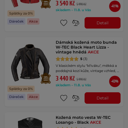
3 540 Kč
5 990 Kč
-41%
skladem – 11.8. u Vás
Splátky za 0%
Dáreček
Akce
Detail
Dámská kožená moto bunda
W-TEC Black Heart Lizza -
vintage hnědá
AKCE
5
(3)
V klasickém stylu "křiváku", měkká a
poddajná kozí kůže, vintage vzhled, …
3 440 Kč
5 990 Kč
-43%
skladem – 11.8. u Vás
Splátky za 0%
Dáreček
Akce
Detail
Kožená moto vesta W-TEC
Losango - Black
AKCE