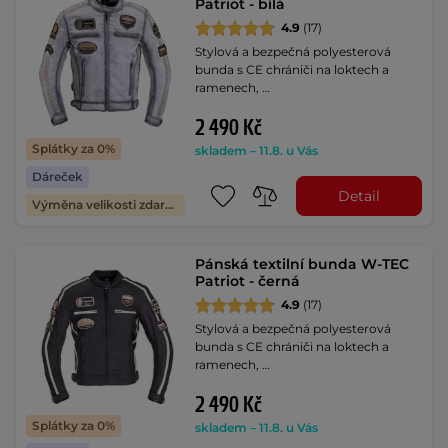
Patriot - bílá
4.9
(17)
Stylová a bezpečná polyesterová
bunda s CE chrániči na loktech a
ramenech, …
2 490 Kč
Splátky za 0%
skladem – 11.8. u Vás
Dáreček
Detail
Výměna velikosti zdarma
Pánská textilní bunda W-TEC
Patriot - černá
4.9
(17)
Stylová a bezpečná polyesterová
bunda s CE chrániči na loktech a
ramenech, …
2 490 Kč
Splátky za 0%
skladem – 11.8. u Vás