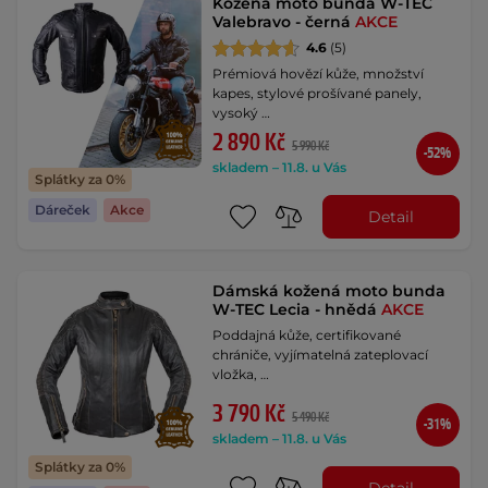
Kožená moto bunda W-TEC
Valebravo - černá
AKCE
4.6
(5)
Prémiová hovězí kůže, množství
kapes, stylové prošívané panely,
vysoký …
2 890 Kč
5 990 Kč
-52%
skladem – 11.8. u Vás
Splátky za 0%
Dáreček
Akce
Detail
Dámská kožená moto bunda
W-TEC Lecia - hnědá
AKCE
Poddajná kůže, certifikované
chrániče, vyjímatelná zateplovací
vložka, …
3 790 Kč
5 490 Kč
-31%
skladem – 11.8. u Vás
Splátky za 0%
Detail