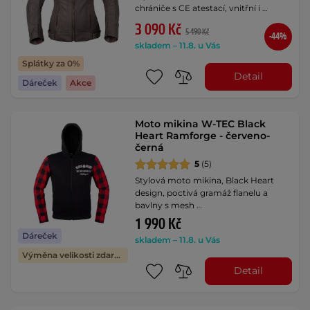
chrániče s CE atestací, vnitřní i …
3 090 Kč
5 490 Kč
-44%
skladem – 11.8. u Vás
Splátky za 0%
Detail
Dáreček
Akce
Moto mikina W-TEC Black
Heart Ramforge - červeno-
černá
5
(5)
Stylová moto mikina, Black Heart
design, poctivá gramáž flanelu a
bavlny s mesh …
1 990 Kč
Dáreček
skladem – 11.8. u Vás
Výměna velikosti zdarma
Detail