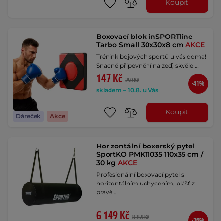
Koupit
Boxovací blok inSPORTline
Tarbo Small 30x30x8 cm
AKCE
Trénink bojových sportů u vás doma!
Snadné připevnění na zeď, skvěle …
147 Kč
250 Kč
-41%
skladem – 10.8. u Vás
Koupit
Dáreček
Akce
Horizontální boxerský pytel
SportKO PMK11035 110x35 cm /
30 kg
AKCE
Profesionální boxovací pytel s
horizontálním uchycením, plášť z
pravé …
6 149 Kč
8 359 Kč
-26%