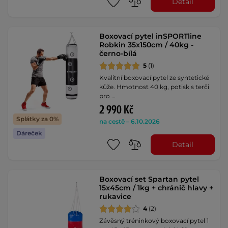
Detail
Boxovací pytel inSPORTline
Robkin 35x150cm / 40kg -
černo-bílá
5
(1)
Kvalitní boxovací pytel ze syntetické
kůže. Hmotnost 40 kg, potisk s terči
pro …
2 990 Kč
Splátky za 0%
na cestě – 6.10.2026
Dáreček
Detail
Boxovací set Spartan pytel
15x45cm / 1kg + chránič hlavy +
rukavice
4
(2)
Závěsný tréninkový boxovací pytel 1