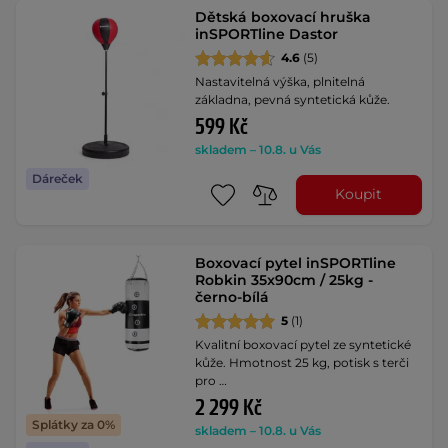
Dětská boxovací hruška
inSPORTline Dastor
4.6
(5)
Nastavitelná výška, plnitelná
základna, pevná syntetická kůže.
599 Kč
skladem – 10.8. u Vás
Dáreček
Koupit
Boxovací pytel inSPORTline
Robkin 35x90cm / 25kg -
černo-bílá
5
(1)
Kvalitní boxovací pytel ze syntetické
kůže. Hmotnost 25 kg, potisk s terči
pro …
2 299 Kč
Splátky za 0%
skladem – 10.8. u Vás