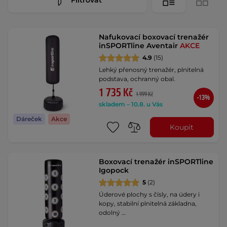
Nafukovací boxovací trenažér
inSPORTline Aventair
AKCE
4.9
(15)
Lehký přenosný trenažér, plnitelná
podstava, ochranný obal.
1 735 Kč
1 999 Kč
-13%
skladem – 10.8. u Vás
Dáreček
Akce
Koupit
Boxovací trenažér inSPORTline
Igopock
5
(2)
Úderové plochy s čísly, na údery i
kopy, stabilní plnitelná základna,
odolný …