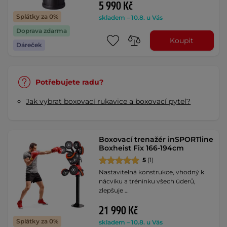
5 990 Kč
Splátky za 0%
skladem – 10.8. u Vás
Doprava zdarma
Koupit
Dáreček
Potřebujete radu?
Jak vybrat boxovací rukavice a boxovací pytel?
Boxovací trenažér inSPORTline
Boxheist Fix 166-194cm
5
(1)
Nastavitelná konstrukce, vhodný k
nácviku a tréninku všech úderů,
zlepšuje …
21 990 Kč
Splátky za 0%
skladem – 10.8. u Vás