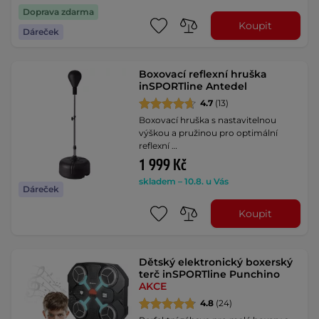
Doprava zdarma
Koupit
Dáreček
Boxovací reflexní hruška
inSPORTline Antedel
4.7
(13)
Boxovací hruška s nastavitelnou
výškou a pružinou pro optimální
reflexní …
1 999 Kč
skladem – 10.8. u Vás
Dáreček
Koupit
Dětský elektronický boxerský
terč inSPORTline Punchino
AKCE
4.8
(24)