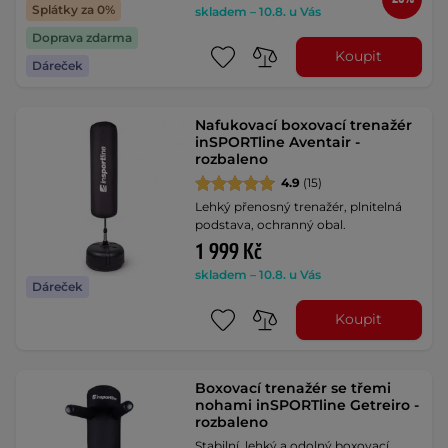
Splátky za 0%
skladem – 10.8. u Vás
Doprava zdarma
Koupit
Dáreček
Nafukovací boxovací trenažér
inSPORTline Aventair -
rozbaleno
4.9
(15)
Lehký přenosný trenažér, plnitelná
podstava, ochranný obal.
1 999 Kč
skladem – 10.8. u Vás
Dáreček
Koupit
Boxovací trenažér se třemi
nohami inSPORTline Getreiro -
rozbaleno
Stabilní, lehký a odolný boxovací