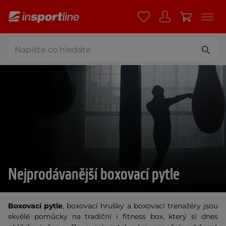
Nejprodávanější boxovací pytle
Boxovací pytle
, boxovací hrušky a boxovací trenažéry jsou
skvělé pomůcky na tradiční i fitness box, který si dnes