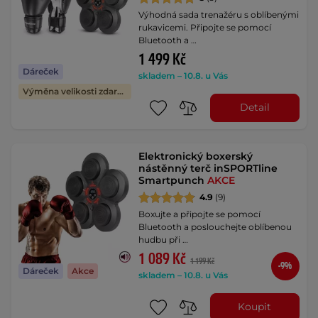
Výhodná sada trenažéru s oblíbenými
rukavicemi. Připojte se pomocí
Bluetooth a …
1 499 Kč
Dáreček
skladem – 10.8. u Vás
Výměna velikosti zdarma
Detail
Elektronický boxerský
nástěnný terč inSPORTline
Smartpunch
AKCE
4.9
(9)
Boxujte a připojte se pomocí
Bluetooth a poslouchejte oblíbenou
hudbu při …
1 089 Kč
1 199 Kč
-9%
Dáreček
Akce
skladem – 10.8. u Vás
Koupit