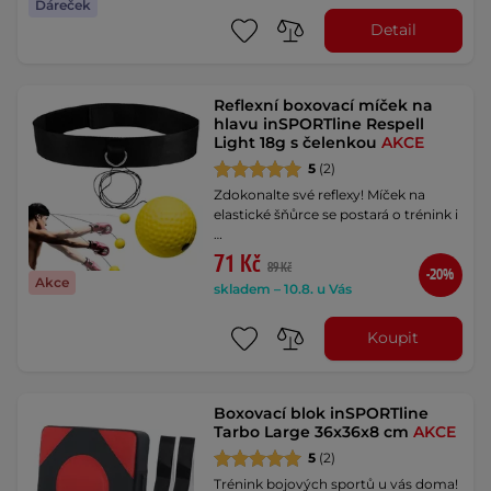
Dáreček
Detail
Reflexní boxovací míček na
hlavu inSPORTline Respell
Light 18g s čelenkou
AKCE
5
(2)
Zdokonalte své reflexy! Míček na
elastické šňůrce se postará o trénink i
…
71 Kč
89 Kč
-20%
Akce
skladem – 10.8. u Vás
Koupit
Boxovací blok inSPORTline
Tarbo Large 36x36x8 cm
AKCE
5
(2)
Trénink bojových sportů u vás doma!