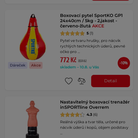
Boxovací pytel SportKO GP1
24x40cm / 5kg - 2.jakost -
červeno-žlutá
AKCE
5
(1)
Pytel ve tvaru hrušky, pro nácvik
rychlých technických úderů, pevné
očko pro …
772 Kč
859 Kč
-10%
Dáreček
Akce
skladem – 10.8. u Vás
Detail
Nastavitelný boxovací trenažér
inSPORTline Overrem
4.3
(6)
Reálná výška a tvar těla, určené pro
nácvik úderů i kopů, objem podstavy
…