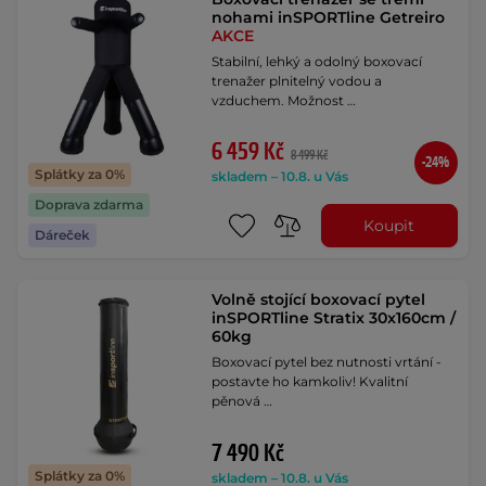
nohami inSPORTline Getreiro
AKCE
Stabilní, lehký a odolný boxovací
trenažer plnitelný vodou a
vzduchem. Možnost …
6 459 Kč
8 499 Kč
-24%
Splátky za 0%
skladem – 10.8. u Vás
Doprava zdarma
Koupit
Dáreček
Volně stojící boxovací pytel
inSPORTline Stratix 30x160cm /
60kg
Boxovací pytel bez nutnosti vrtání -
postavte ho kamkoliv! Kvalitní
pěnová …
7 490 Kč
Splátky za 0%
skladem – 10.8. u Vás