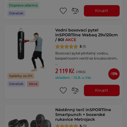
Doprava zdarma
Koupit
Dáreček
Vodní boxovací pytel
inSPORTline Wabaq 29x120cm
/ 80l
AKCE
5
(1)
Boxovací pytel plnitelný vodou,
bezpečnostní ventil se šroubováním,
…
2 119 Kč
2 490 Kč
-15%
Splátky za 0%
skladem – 10.8. u Vás
Dáreček
Akce
Koupit
Nástěnný terč inSPORTline
Smartpunch + boxerské
rukavice Metrojack
5
(3)