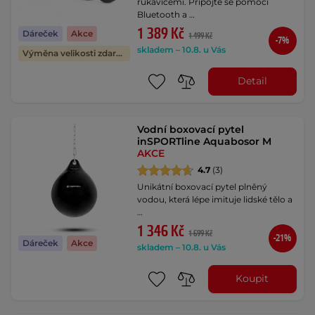
rukavicemi. Připojte se pomocí
Bluetooth a …
1 389 Kč
Dáreček
Akce
1 499 Kč
-7%
skladem – 10.8. u Vás
Výměna velikosti zdarma
Detail
Vodní boxovací pytel
inSPORTline Aquabosor M
AKCE
4.7
(3)
Unikátní boxovací pytel plněný
vodou, která lépe imituje lidské tělo a
…
1 346 Kč
1 699 Kč
-21%
Dáreček
Akce
skladem – 10.8. u Vás
Koupit