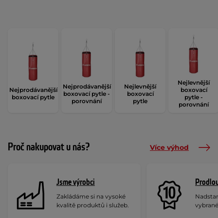
Nejlevnější
Nejprodávanější
Nejlevnější
Nejprodávanější
boxovací
boxovací pytle -
boxovací
boxovací pytle
pytle -
porovnání
pytle
porovnání
Proč nakupovat u nás?
Více výhod
Jsme výrobci
Prodlou
Zakládáme si na vysoké
Nadstan
kvalitě produktů i služeb.
vybrané