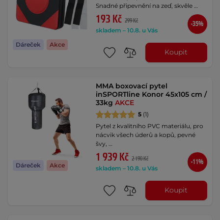
Snadné připevnění na zeď, skvěle …
193 Kč
299 Kč
-35%
skladem – 10.8. u Vás
Dáreček
Akce
Koupit
MMA boxovací pytel
inSPORTline Konor 45x105 cm /
33kg
AKCE
5
(1)
Pytel z kvalitního PVC materiálu, pro
nácvik všech úderů a kopů, pevné
švy, …
1 939 Kč
2 190 Kč
-11%
Dáreček
Akce
skladem – 10.8. u Vás
Koupit