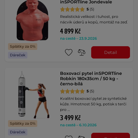
inSPORTline Jondevale
5
(5)
Realistická velikost i tuhost, pro
nácvik úderů a kopů, montáž na zeď.
4 899 Kč
na cestě – 23.9.2026
Splátky za 0%
Detail
Dáreček
Boxovací pytel inSPORTline
Robkin 180x35cm / 50 kg -
černo-bílá
5
(5)
Kvalitní boxovací pytel ze syntetické
kůže. Hmotnost 50 kg, potisk s terči
pro …
3 499 Kč
Splátky za 0%
na cestě – 6.10.2026
Dáreček