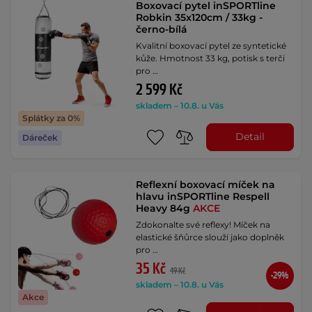
Boxovací pytel inSPORTline
Robkin 35x120cm / 33kg -
černo-bílá
Kvalitní boxovací pytel ze syntetické
kůže. Hmotnost 33 kg, potisk s terči
pro …
2 599 Kč
skladem – 10.8. u Vás
Splátky za 0%
Detail
Dáreček
Reflexní boxovací míček na
hlavu inSPORTline Respell
Heavy 84g
AKCE
Zdokonalte své reflexy! Míček na
elastické šňůrce slouží jako doplněk
pro …
35 Kč
49 Kč
-29%
skladem – 10.8. u Vás
Akce