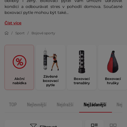
oblíbily i ženy. Boxovací pytel vám umožní udržovat
kondici a odbourávat stres v pohodlí domova. Současné
boxovací pytle mohou být také...
Číst více
Sport
Bojové sporty
Závěsné
Akční
Boxovací
Boxovací
boxovací
nabídka
trenažéry
hrušky
pytle
TOP
Nejlevnější
Nejdražší
Nejžádanější
Nejno
Filtrovat