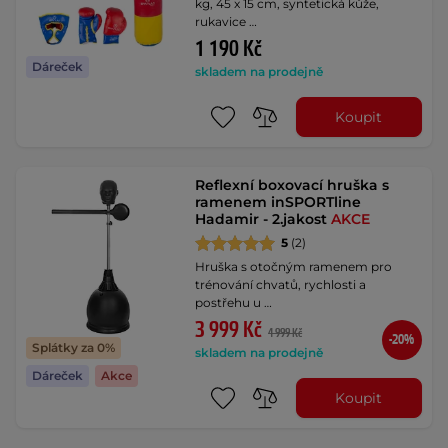
kg, 45 x 15 cm, syntetická kůže,
rukavice …
1 190 Kč
Dáreček
skladem na prodejně
Koupit
Reflexní boxovací hruška s
ramenem inSPORTline
Hadamir - 2.jakost
AKCE
5
(2)
Hruška s otočným ramenem pro
trénování chvatů, rychlosti a
postřehu u …
3 999 Kč
4 999 Kč
-20%
Splátky za 0%
skladem na prodejně
Dáreček
Akce
Koupit