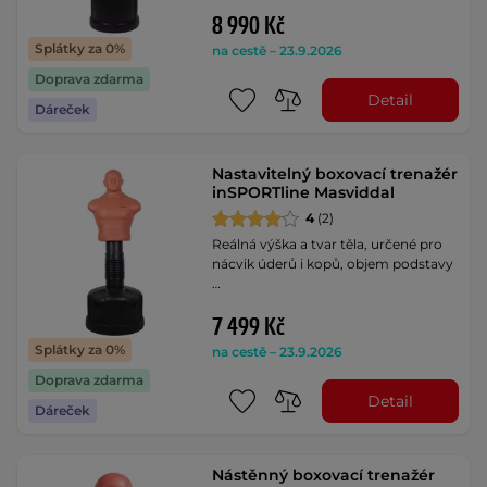
8 990 Kč
Splátky za 0%
na cestě – 23.9.2026
Doprava zdarma
Detail
Dáreček
Nastavitelný boxovací trenažér
inSPORTline Masviddal
4
(2)
Reálná výška a tvar těla, určené pro
nácvik úderů i kopů, objem podstavy
…
7 499 Kč
Splátky za 0%
na cestě – 23.9.2026
Doprava zdarma
Detail
Dáreček
Nástěnný boxovací trenažér