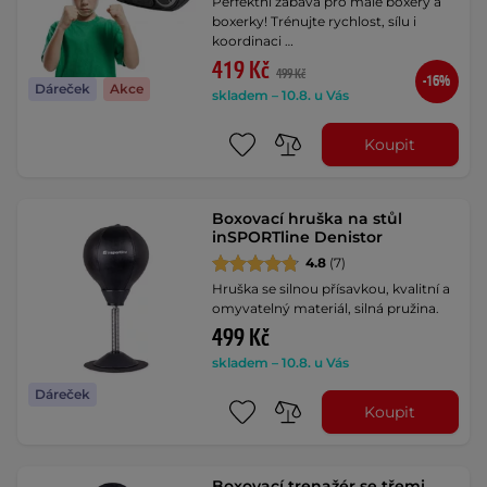
Perfektní zábava pro malé boxery a
boxerky! Trénujte rychlost, sílu i
koordinaci …
419 Kč
499 Kč
-16%
Dáreček
Akce
skladem – 10.8. u Vás
Koupit
Boxovací hruška na stůl
inSPORTline Denistor
4.8
(7)
Hruška se silnou přísavkou, kvalitní a
omyvatelný materiál, silná pružina.
499 Kč
skladem – 10.8. u Vás
Dáreček
Koupit
Boxovací trenažér se třemi