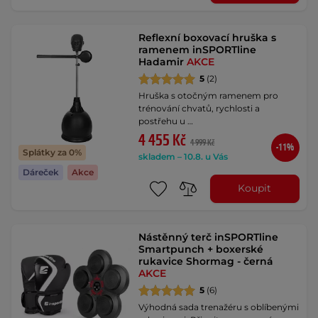
Reflexní boxovací hruška s
ramenem inSPORTline
Hadamir
AKCE
5
(2)
Hruška s otočným ramenem pro
trénování chvatů, rychlosti a
postřehu u …
4 455 Kč
4 999 Kč
-11%
Splátky za 0%
skladem – 10.8. u Vás
Dáreček
Akce
Koupit
Nástěnný terč inSPORTline
Smartpunch + boxerské
rukavice Shormag - černá
AKCE
5
(6)
Výhodná sada trenažéru s oblíbenými