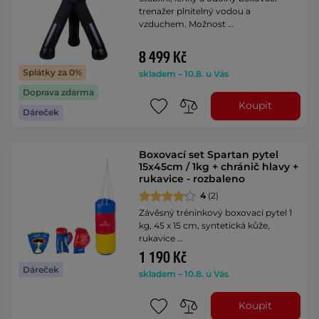
trenažer plnitelný vodou a
vzduchem. Možnost …
8 499 Kč
Splátky za 0%
skladem – 10.8. u Vás
Doprava zdarma
Koupit
Dáreček
Boxovací set Spartan pytel
15x45cm / 1kg + chránič hlavy +
rukavice - rozbaleno
4
(2)
Závěsný tréninkový boxovací pytel 1
kg, 45 x 15 cm, syntetická kůže,
rukavice …
1 190 Kč
Dáreček
skladem – 10.8. u Vás
Koupit