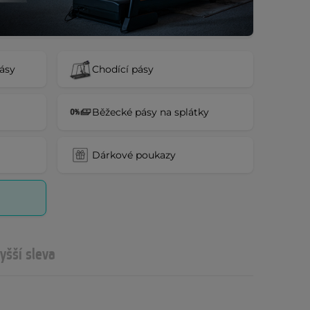
pásy
Chodící pásy
Běžecké pásy na splátky
Dárkové poukazy
yšší sleva