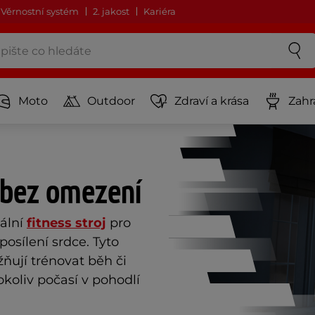
Věrnostní systém
2. jakost
Kariéra
Moto
Outdoor
Zdraví a krása
Zahr
 bez omezení
zální
fitness stroj
pro
posílení srdce. Tyto
ují trénovat běh či
koliv počasí v pohodlí