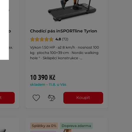
ll Pro
Chodící pás inSPORTline Tyrion
4.8
(72)
m · Max.
Výkon 1.50 HP · až 8 km/h · nosnost 100
kg · plocha 100×39 cm · Nordic walking
hole ° · Sklápěcí konstrukce ·
Reproduktory
10 390 Kč
skladem – 11.8. u Vás
t
Koupit
Splátky za 0%
Doprava zdarma