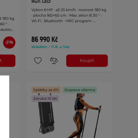
Run LED
Výkon 6 HP · až 25 km/h · nosnost 180 kg
· plocha 160×60 cm · Max. sklon 8.30 ° ·
t 180 kg
Wi-Fi · Bluetooth · HRC program ·
60 ° ·
Reproduktory · Integrovaný ventilátor ·
oduktory
LED obrazovka
86 990 Kč
-21%
skladem – 11.8. u Vás
t
Koupit
Splátky za 0%
Doprava zdarma
Záruka 10 let