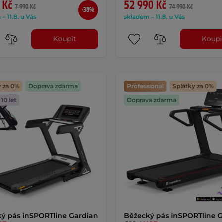
 Kč
52 990 Kč
7 990 Kč
74 990 Kč
-38%
– 11.8. u Vás
skladem – 11.8. u Vás
Koupit
Koupi
y za 0%
Doprava zdarma
Professional
Splátky za 0%
10 let
Doprava zdarma
ý pás inSPORTline Gardian
Běžecký pás inSPORTline 