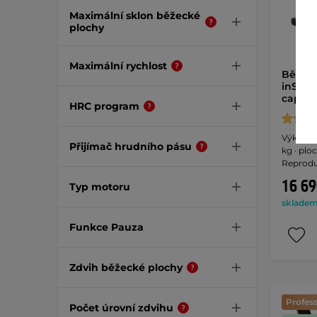
Maximální sklon běžecké
plochy
Maximální rychlost
Běžeck
inSPOR
capital
HRC program
Výkon 1.
Přijímač hrudního pásu
kg · plo
Reprodu
16 69
Typ motoru
skladem 
Funkce Pauza
Zdvih běžecké plochy
Profess
Počet úrovní zdvihu