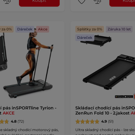
Koupit
Koupi
y za 0%
Dáreček
Akce
Splátky za 0%
Záruka 10 let
Dáreček
í pás inSPORTline Tyrion -
Skládací chodící pás inSPO
st
AKCE
ZenRun Fold 10 - 2.jakost
A
4.8
(72)
4.9
(51)
e skladný chodící motorový pás,
Ultra skladný chodící pás - lze slo