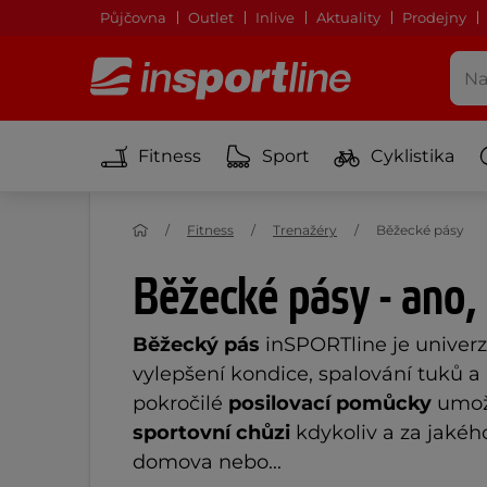
Půjčovna
Outlet
Inlive
Aktuality
Prodejny
Fitness
Sport
Cyklistika
Fitness
Trenažéry
Běžecké pásy
Běžecké pásy - ano,
Běžecký pás
inSPORTline je univer
vylepšení kondice, spalování tuků a 
pokročilé
posilovací pomůcky
umožň
sportovní chůzi
kdykoliv a za jakého
domova nebo...