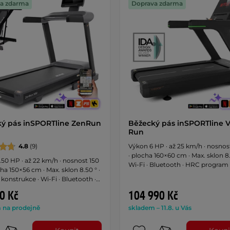
a zdarma
Doprava zdarma
ý pás inSPORTline ZenRun
Běžecký pás inSPORTline V
Run
4.8
(9)
Výkon 6 HP · až 25 km/h · nosnos
· plocha 160×60 cm · Max. sklon 8.
50 HP · až 22 km/h · nosnost 150
Wi-Fi · Bluetooth · HRC program 
cha 150×56 cm · Max. sklon 8.50 ° ·
Reproduktory · Integrovaný venti
 konstrukce · Wi-Fi · Bluetooth ·
obrazovka s aplikacemi · AC mot
gram · Reproduktory ·
0 Kč
104 990 Kč
ka s aplikacemi · AC motor
 na prodejně
skladem – 11.8. u Vás