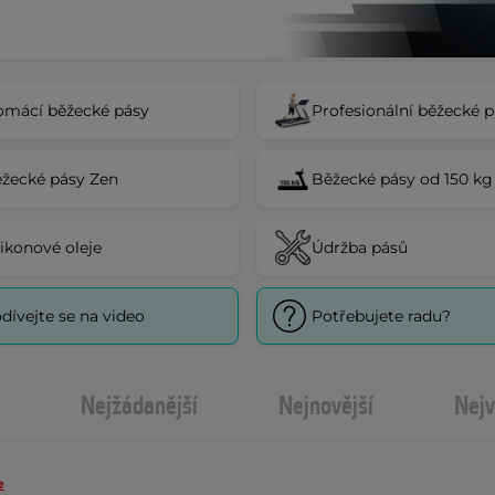
mácí běžecké pásy
Profesionální běžecké 
žecké pásy Zen
Běžecké pásy od 150 kg
likonové oleje
Údržba pásů
dívejte se na video
Potřebujete radu?
Nejžádanější
Nejnovější
Nejv
e