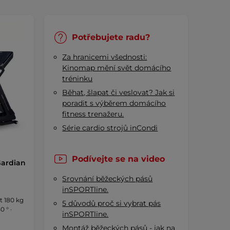
Potřebujete radu?
Za hranicemi všednosti:
Kinomap mění svět domácího
tréninku
Běhat, šlapat či veslovat? Jak si
poradit s výběrem domácího
fitness trenažeru.
Série cardio strojů inCondi
Podívejte se na video
Gardian
Srovnání běžeckých pásů
inSPORTline.
t 180 kg
5 důvodů proč si vybrat pás
0 ° ·
inSPORTline.
Montáž běžeckých pásů - jak na