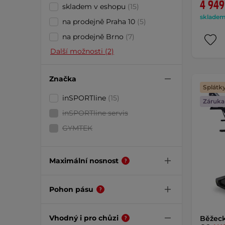
4 949
skladem v eshopu
(15)
skladem 
na prodejně Praha 10
(5)
na prodejně Brno
(7)
Další možnosti (2)
Značka
Splátk
inSPORTline
(15)
Záruka 
inSPORTline servis
GYMTEK
Maximální nosnost
Pohon pásu
Vhodný i pro chůzi
Běžeck