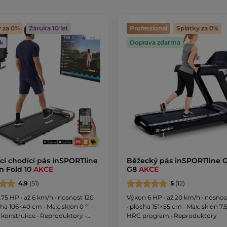
y za 0%
Záruka 10 let
Professional
Splátky za 0%
k
Doprava zdarma
cí chodící pás inSPORTline
Běžecký pás inSPORTline 
 Fold 10
AKCE
G8
AKCE
4.9
(51)
5
(12)
75 HP · až 6 km/h · nosnost 120
Výkon 6 HP · až 20 km/h · nosnos
cha 106×40 cm · Max. sklon 0 ° ·
· plocha 151×55 cm · Max. sklon 7.5
 konstrukce · Reproduktory ·
HRC program · Reproduktory
í s aplikacemi