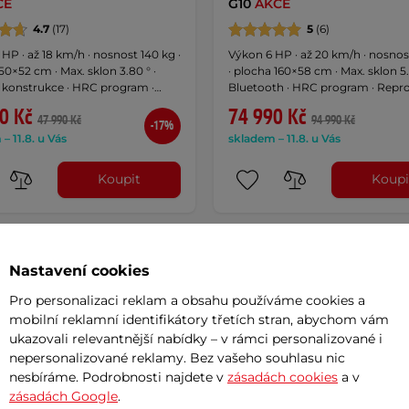
CE
G10
AKCE
4.7
(17)
5
(6)
HP · až 18 km/h · nosnost 140 kg ·
Výkon 6 HP · až 20 km/h · nosnos
50×52 cm · Max. sklon 3.80 ° ·
· plocha 160×58 cm · Max. sklon 5.
í konstrukce · HRC program ·
Bluetooth · HRC program · Repr
ktory
· propojení s aplikacemi
0 Kč
74 990 Kč
47 990 Kč
94 990 Kč
-17%
– 11.8. u Vás
skladem – 11.8. u Vás
Koupit
Koupi
y za 0%
Doprava zdarma
Professional
Splátky za 0%
Nastavení cookies
10 let
Doprava zdarma
Pro personalizaci reklam a obsahu používáme cookies a
mobilní reklamní identifikátory třetích stran, abychom vám
ukazovali relevantnější nabídky – v rámci personalizované i
nepersonalizované reklamy. Bez vašeho souhlasu nic
nesbíráme. Podrobnosti najdete v
zásadách cookies
a v
zásadách Google
.