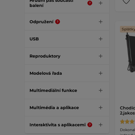
Hrudní pás součástí
balení
Odpružení
Splátk
USB
Reproduktory
Modelová řada
Multimediální funkce
Multimédia a aplikace
Chodíc
2.jako
Interaktivita s aplikacemi
Dokonal