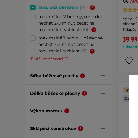
G6
AK
ano, bez omezení
(15)
maximálně 2 hodiny, následně
Výkon 4 
nechat 2-5 minut běžet na
plocha 1
maximální rychlost
(10)
Sklápěc
Reprodu
39 99
maximálně 1 hodinu, následně
nechat 2-5 minut běžet na
skladem 
maximální rychlost
(2)
Další možnosti (2)
Šířka běžecké plochy
Splátk
Délka běžecké plochy
Záruka 
Výkon motoru
Sklápěcí konstrukce