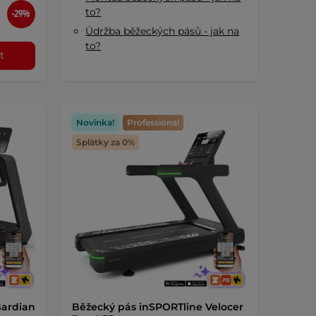
to?
-29%
Údržba běžeckých pásů - jak na
to?
t
Novinka!
Professional
Splátky za 0%
Gardian
Běžecký pás inSPORTline Velocer