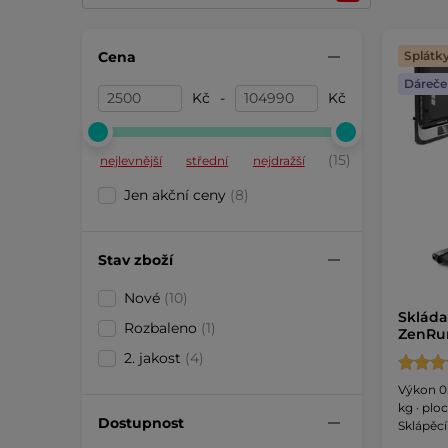
Cena
Splátk
Dáreče
Kč
-
Kč
(15)
nejlevnější
střední
nejdražší
Jen akční ceny
(8)
Stav zboží
Nové
(10)
Skláda
Rozbaleno
(1)
ZenRun
2. jakost
(4)
Výkon 0.
kg · plo
Dostupnost
Sklápěcí
propojen