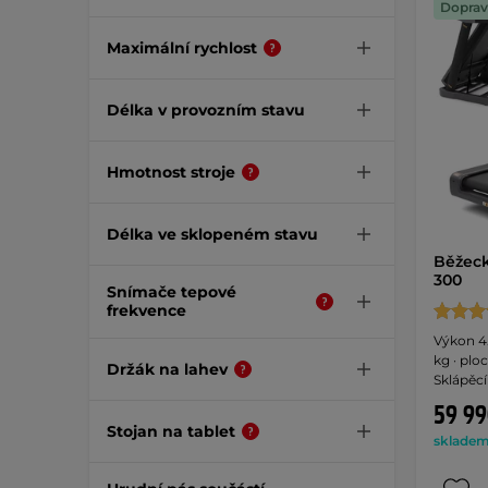
Doprav
Maximální rychlost
Délka v provozním stavu
Hmotnost stroje
Délka ve sklopeném stavu
Běžeck
300
Snímače tepové
frekvence
Výkon 4.
kg · plo
Držák na lahev
Sklápěcí
HRC pro
59 99
obrazov
Stojan na tablet
skladem