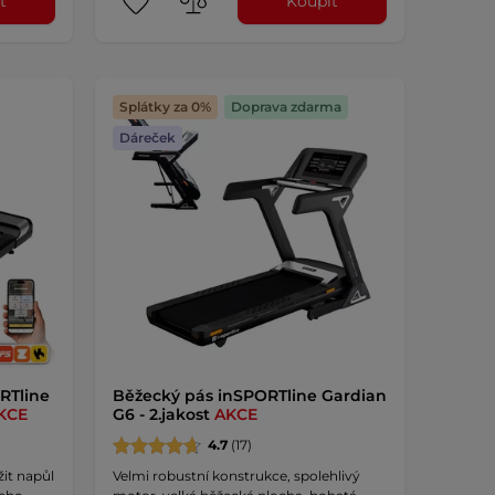
t
Koupit
Splátky za 0%
Doprava zdarma
Dáreček
RTline
Běžecký pás inSPORTline Gardian
KCE
G6 - 2.jakost
AKCE
4.7
(17)
žit napůl
Velmi robustní konstrukce, spolehlivý