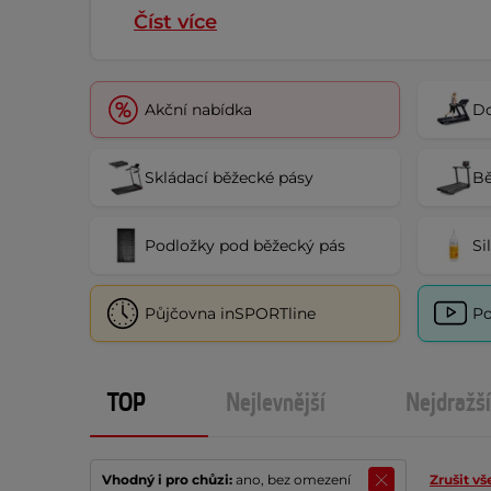
Číst více
Akční nabídka
Do
Skládací běžecké pásy
Bě
Podložky pod běžecký pás
Si
Půjčovna inSPORTline
Po
TOP
Nejlevnější
Nejdražší
Vhodný i pro chůzi:
ano, bez omezení
Zrušit vš