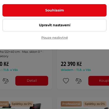
Souhlasím
Upravit nastavení
ý a chodící pás
Chodící pás inSPORTline Hi
Tline Neblin - černá
5
(19)
Pouze nezbytné
nosnost 180 kg · plocha 125×45 c
4.9
(44)
sklon 13 ° · Sklápěcí konstrukce
75 HP · až 6 km/h · nosnost 130
cha 122×40 cm · Max. sklon 0 ° ·
ktory
0 Kč
22 390 Kč
– 11.8. u Vás
skladem – 11.8. u Vás
Detail
Koupi
ional
Splátky za 0%
Professional
Splátky za 0%