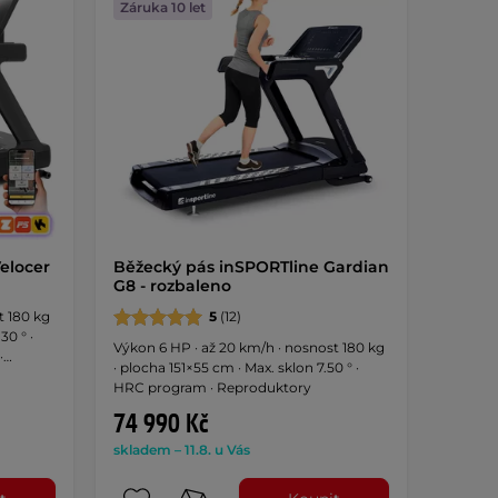
Záruka 10 let
elocer
Běžecký pás inSPORTline Gardian
G8 - rozbaleno
t 180 kg
5
(12)
30 ° ·
Výkon 6 HP · až 20 km/h · nosnost 180 kg
·
· plocha 151×55 cm · Max. sklon 7.50 ° ·
látor ·
HRC program · Reproduktory
or
74 990 Kč
skladem – 11.8. u Vás