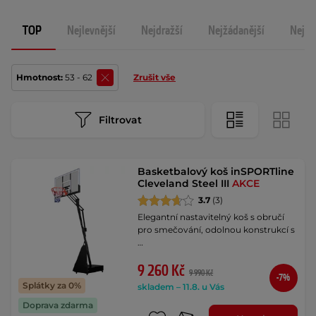
TOP
Nejlevnější
Nejdražší
Nejžádanější
Nejno
Hmotnost:
53 - 62
Zrušit vše
Filtrovat
Basketbalový koš inSPORTline
Cleveland Steel III
AKCE
3.7
(3)
Elegantní nastavitelný koš s obručí
pro smečování, odolnou konstrukcí s
…
9 260 Kč
9 990 Kč
-7%
Splátky za 0%
skladem – 11.8. u Vás
Doprava zdarma