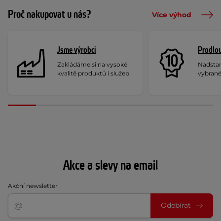
Proč nakupovat u nás?
Více výhod
Jsme výrobci
Prodlou
Zakládáme si na vysoké
Nadstan
kvalitě produktů i služeb.
vybrané
Akce a slevy na email
Akční newsletter
Odebírat