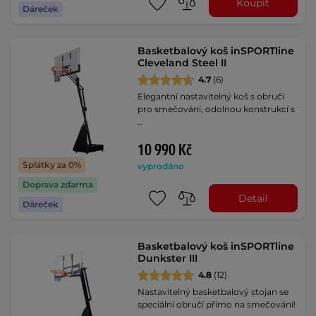
Koupit
Dáreček
Basketbalový koš inSPORTline
Cleveland Steel II
4.7
(6)
Elegantní nastavitelný koš s obručí
pro smečování, odolnou konstrukcí s
…
10 990 Kč
Splátky za 0%
vyprodáno
Doprava zdarma
Detail
Dáreček
Basketbalový koš inSPORTline
Dunkster III
4.8
(12)
Nastavitelný basketbalový stojan se
speciální obručí přímo na smečování!