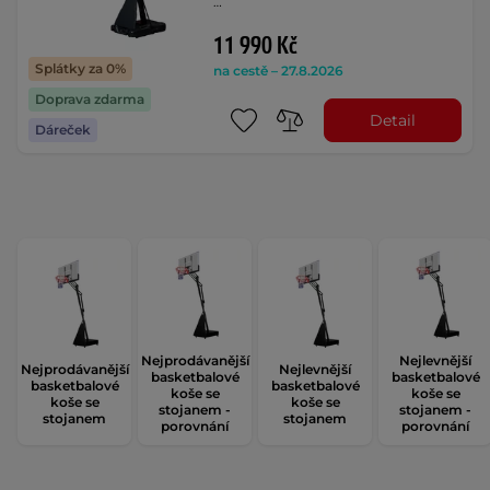
…
11 990 Kč
Splátky za 0%
na cestě – 27.8.2026
Doprava zdarma
Detail
Dáreček
Nejprodávanější
Nejlevnější
Nejprodávanější
Nejlevnější
basketbalové
basketbalové
basketbalové
basketbalové
koše se
koše se
koše se
koše se
stojanem -
stojanem -
stojanem
stojanem
porovnání
porovnání