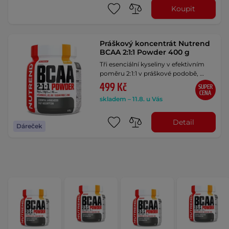
Koupit
Práškový koncentrát Nutrend
BCAA 2:1:1 Powder 400 g
Tři esenciální kyseliny v efektivním
poměru 2:1:1 v práškové podobě, …
499 Kč
SUPER
CENA
skladem – 11.8. u Vás
Detail
Dáreček