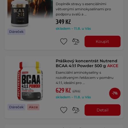
Doplněk stravy s esenciálními
větvenými aminokyselinami pro
podporu svalů a …
349 Kč
skladem – 11.8. u Vás
Dáreček
Koupit
Práškový koncentrát Nutrend
BCAA 4:1:1 Powder 500 g
AKCE
Esenciální aminokyseliny s
rozvětveným řetězcem v poměru
4:1:1, ideální pro …
629 Kč
679 Kč
-7%
skladem – 11.8. u Vás
Dáreček
Akce
Detail