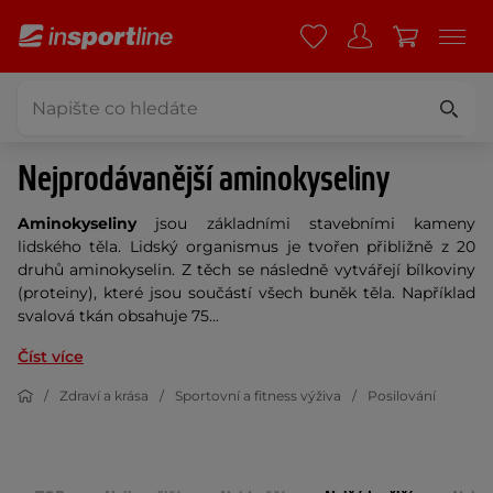
Nejprodávanější aminokyseliny
Aminokyseliny
jsou základními stavebními kameny
lidského těla. Lidský organismus je tvořen přibližně z 20
druhů aminokyselin. Z těch se následně vytvářejí bílkoviny
(proteiny), které jsou součástí všech buněk těla. Například
svalová tkán obsahuje 75...
Číst více
Zdraví a krása
Sportovní a fitness výživa
Posilování