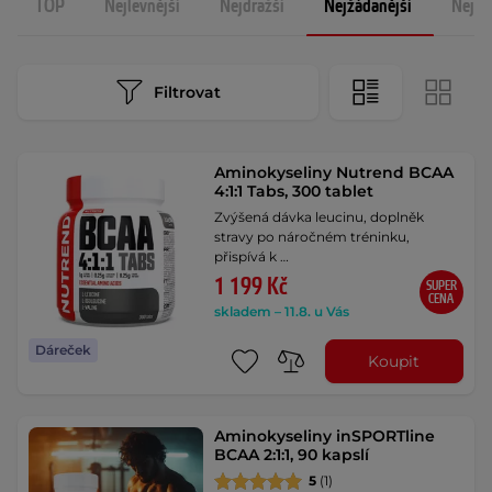
TOP
Nejlevnější
Nejdražší
Nejžádanější
Nejno
Filtrovat
Aminokyseliny Nutrend BCAA
4:1:1 Tabs, 300 tablet
Zvýšená dávka leucinu, doplněk
stravy po náročném tréninku,
přispívá k …
1 199 Kč
SUPER
CENA
skladem – 11.8. u Vás
Dáreček
Koupit
Aminokyseliny inSPORTline
BCAA 2:1:1, 90 kapslí
5
(1)