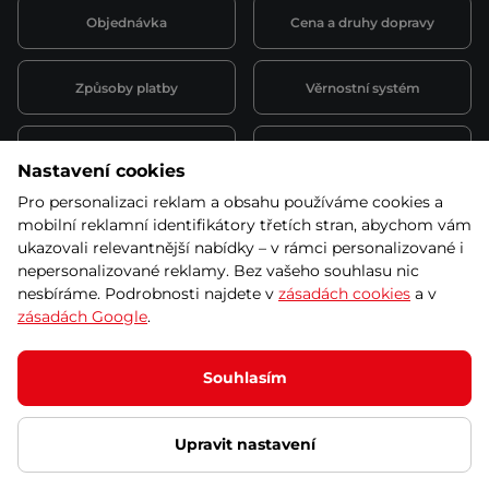
Objednávka
Cena a druhy dopravy
Způsoby platby
Věrnostní systém
Montáž a servis
Reklamace a záruka
Nastavení cookies
Pro personalizaci reklam a obsahu používáme cookies a
Půjčovna
Kariéra
mobilní reklamní identifikátory třetích stran, abychom vám
obchodní podmínky
ukazovali relevantnější nabídky – v rámci personalizované i
nepersonalizované reklamy. Bez vašeho souhlasu nic
nesbíráme. Podrobnosti najdete v
zásadách cookies
a v
zásadách Google
.
© 2026 SEVEN SPORT s.r.o Všechna práva vyhrazena
Podle zákona o evidenci tržeb je prodávající povinen vystavit
Souhlasím
kupujícímu účtenku.
Zároveň je povinen zaevidovat přijatou tržbu u správce daně online; v
případě technického výpadku pak nejpozději do 48 hodin.
Upravit nastavení
Ochrana osobních údajů
Nastavení cookies
Vnitřní oznamovací
systém
Prohlášení přístupnosti