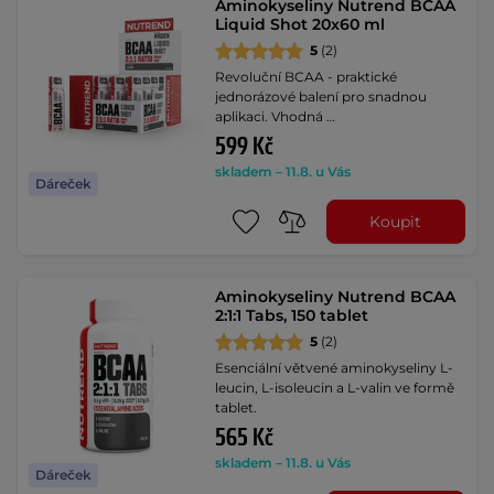
Aminokyseliny Nutrend BCAA
Liquid Shot 20x60 ml
5
(2)
Revoluční BCAA - praktické
jednorázové balení pro snadnou
aplikaci. Vhodná …
599 Kč
skladem – 11.8. u Vás
Dáreček
Koupit
Aminokyseliny Nutrend BCAA
2:1:1 Tabs, 150 tablet
5
(2)
Esenciální větvené aminokyseliny L-
leucin, L-isoleucin a L-valin ve formě
tablet.
565 Kč
skladem – 11.8. u Vás
Dáreček