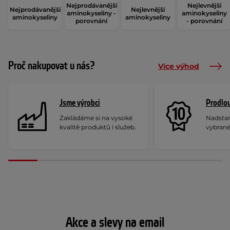
Nejprodávanější
Nejlevnější
Nejprodávanější
Nejlevnější
aminokyseliny -
aminokyseliny
aminokyseliny
aminokyseliny
porovnání
- porovnání
Proč nakupovat u nás?
Více výhod
Jsme výrobci
Prodlou
Zakládáme si na vysoké
Nadstan
kvalitě produktů i služeb.
vybrané
Akce a slevy na email